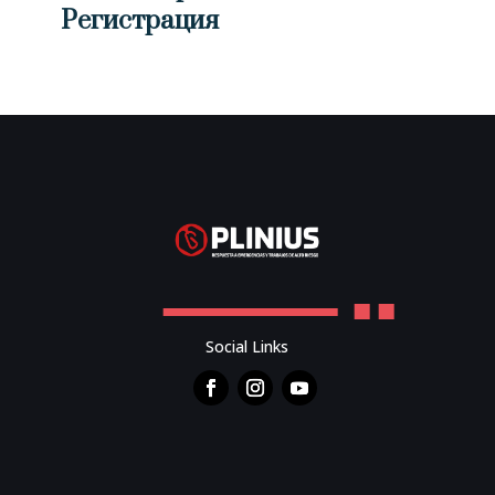
Регистрация
Social Links