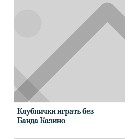
Клубнички играть без
Банда Казино