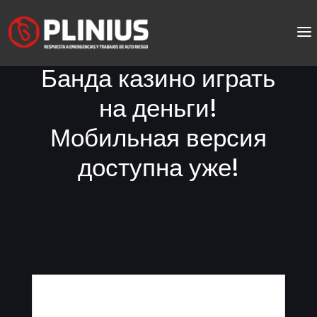
Банда казино играть
на деньги!
Мобильная версия
доступна уже!