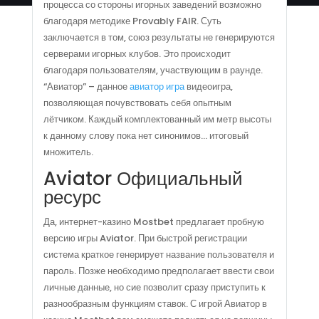
процесса со стороны игорных заведений возможно
благодаря методике Provably FAIR. Суть
заключается в том, союз результаты не генерируются
серверами игорных клубов. Это происходит
благодаря пользователям, участвующим в раунде.
“Авиатор” – данное
авиатор игра
видеоигра,
позволяющая почувствовать себя опытным
лётчиком. Каждый комплектованный им метр высоты
к данному слову пока нет синонимов… итоговый
множитель.
Aviator Официальный
ресурс
Да, интернет-казино Mostbet предлагает пробную
версию игры Aviator. При быстрой регистрации
система краткое генерирует название пользователя и
пароль. Позже необходимо предполагает ввести свои
личные данные, но сие позволит сразу приступить к
разнообразным функциям ставок. С игрой Авиатор в