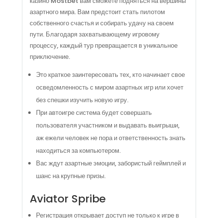
казино Mostbet вам сможете подняться на вершины
азартного мира. Вам предстоит стать пилотом
собственного счастья и собирать удачу на своем
пути. Благодаря захватывающему игровому
процессу, каждый тур превращается в уникальное
приключение.
Это краткое заинтересовать тех, кто начинает свое
осведомленность с миром азартных игр или хочет
без спешки изучить новую игру.
При автоигре система будет совершать
пользователя участником и выдавать выигрыши,
аж ежели человек не пора и ответственность знать
находиться за компьютером.
Вас ждут азартные эмоции, забористый геймплей и
шанс на крупные призы.
Aviator Spribe
Регистрация открывает доступ не только к игре в