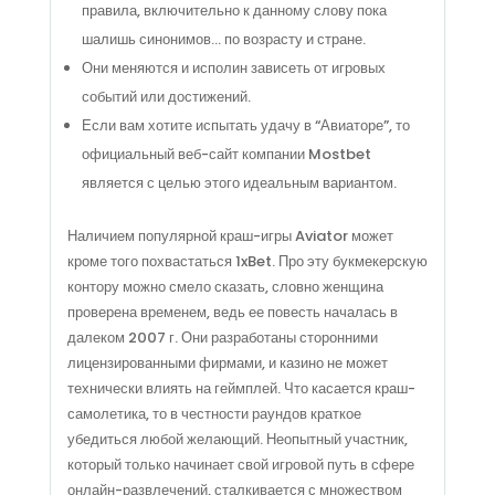
правила, включительно к данному слову пока
шалишь синонимов… по возрасту и стране.
Они меняются и исполин зависеть от игровых
событий или достижений.
Если вам хотите испытать удачу в “Авиаторе”, то
официальный веб-сайт компании Mostbet
является с целью этого идеальным вариантом.
Наличием популярной краш-игры Aviator может
кроме того похвастаться 1xBet. Про эту букмекерскую
контору можно смело сказать, словно женщина
проверена временем, ведь ее повесть началась в
далеком 2007 г. Они разработаны сторонними
лицензированными фирмами, и казино не может
технически влиять на геймплей. Что касается краш-
самолетика, то в честности раундов краткое
убедиться любой желающий. Неопытный участник,
который только начинает свой игровой путь в сфере
онлайн-развлечений, сталкивается с множеством