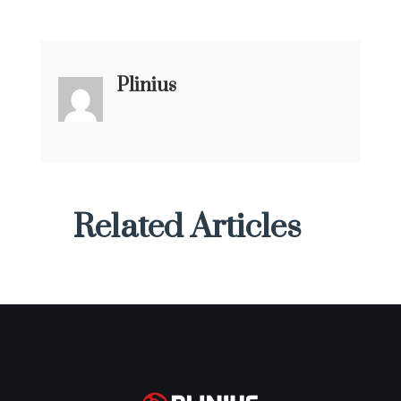
Plinius
Related Articles