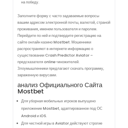
на победу.
Заполните форму с часто задаваемые вопросы
вашим адресом электронной почты, валютой, страной
проживания, именем пользователя и паролем.
Перейдите по ней и подтвердите регистрацию на
сайте онлайн казино Mostbet. Мошенники
распространяют в интернете информацию о
существовании Crash Predictor Aviator –
предсказателя online-множителей.
Злоумышленники предлагают скачать программу,
зараженную вирусами.
анализ Официального Сайта
Mostbet
Для уборная мобильных игроков выпущено
приложение Mostbet, адаптированное под ОС
Android и iOS.
Для честной игры в Aviator действуют строгие