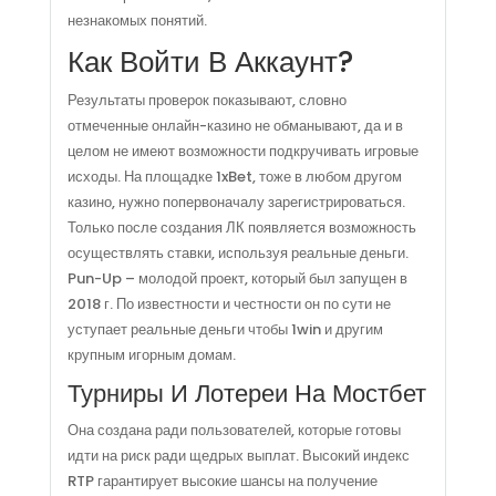
незнакомых понятий.
Как Войти В Аккаунт?
Результаты проверок показывают, словно
отмеченные онлайн-казино не обманывают, да и в
целом не имеют возможности подкручивать игровые
исходы. На площадке 1xBet, тоже в любом другом
казино, нужно попервоначалу зарегистрироваться.
Только после создания ЛК появляется возможность
осуществлять ставки, используя реальные деньги.
Pun-Up – молодой проект, который был запущен в
2018 г. По известности и честности он по сути не
уступает реальные деньги чтобы 1win и другим
крупным игорным домам.
Турниры И Лотереи На Мостбет
Она создана ради пользователей, которые готовы
идти на риск ради щедрых выплат. Высокий индекс
RTP гарантирует высокие шансы на получение