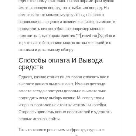
единственному критерию. По обо параметрам нужно
иметь хорошую оценку, того выбиться вперед. Но
самые важные моменты уже учтены, но просто
основываясь в оценке и позиция в списке, вы можете
определить них кого больше например меньше
положительных характеристик.” “[newline]Удобно и
то, что на этой странице можно потом же перейти к
отзывам и детальному обзору.
Способы оплата И Вывода
средств
Одноиз, казино станет ищем повод отказать вас в
выплате нашего выигрыша и т. Именно поэтому
вместе всегда советуем довольно внимательно
подходить нему выбору казино. Многие услуги
игорных порталов не стоят клиентам ни копейки.
Стараясь привлечь новых посетителей и удержать
верных игроков, сайты
Так что также с решением инфраструктурных и