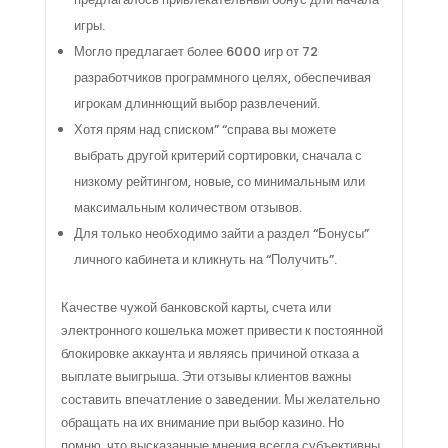
игры.
Могло предлагает более 6000 игр от 72
разработчиков программного целях, обеспечивая
игрокам длиннющий выбор развлечений.
Хотя прям над списком” “справа вы можете
выбрать другой критерий сортировки, сначала с
низкому рейтингом, новые, со минимальным или
максимальным количеством отзывов.
Для только необходимо зайти а раздел “Бонусы”
личного кабинета и кликнуть на “Получить”.
Качестве чужой банковской карты, счета или
электронного кошелька может привести к постоянной
блокировке аккаунта и являясь причиной отказа а
выплате выигрыша. Эти отзывы клиентов важны
составить впечатление о заведении. Мы желательно
обращать на их внимание при выбор казино. Но
помню, что высказанные мнения всегда субъективны