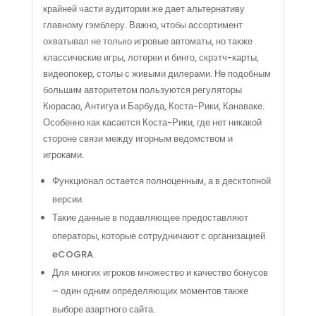
крайней части аудитории же дает альтернативу
главному гэмблеру. Важно, чтобы ассортимент
охватывал не только игровые автоматы, но также
классические игры, лотереи и бинго, скрэтч-карты,
видеопокер, столы с живыми дилерами. Не подобным
большим авторитетом пользуются регуляторы
Кюрасао, Антигуа и Барбуда, Коста-Рики, Канаваке.
Особенно как касается Коста-Рики, где нет никакой
стороне связи между игорным ведомством и
игроками.
Функционал остается полноценным, а в десктопной
версии.
Такие данные в подавляющее предоставляют
операторы, которые сотрудничают с организацией
eCOGRA.
Для многих игроков множество и качество бонусов
– один одним определяющих моментов также
выборе азартного сайта.