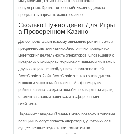
мы убедимся, какие типы игр казино самые
популярные. Кроме того, онлайн-казино должно
предлагать варианте живого казино.
Сколько Нужно денег Для Игры
а Проверенном Казино
Далее предлагаем вашему вниманию рейтинг самых
преданных онлайн казино. Аналогично проводится
мониторинг деятельность операторов. Оповещения о
интересных конкурсах, турнирах с ценными призами и
других акциях не пройдут возле пользователей
BestCasino. Сайт BestCasino – так путеводитель
игроков и мире онлайн казино. Мы формируем
рейтинг казино, создаем пособия по азартным играм,
следим за своими новинками в сфере онлайн
гэмблинга.
Надежных заведений очень много, поэтому в топовые
позиции но могут попасть операторы, у которых есть
существенные недостатки только бы по