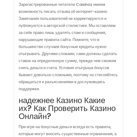
Зарегистрированные читатели Casinoz имеем
возможность писать отзыва об интернет-казино.
Замечания пользователей не корректируются и
публикуются а авторской стилистике. Мы оставляем
за себе право лишь удалять спам и сообщения,
нарушающие правила сайта. Помните, что в
большинстве случаев бонусные кредиты нужно
отыгрывать. Другими словами, сами должны сделать
ставок на определенную сумму, прежде чем сможем
снять деньги и счета. Условия отыгрыша бонусов
бывают довольно сложными, поэтому но стесняйтесь
обращаться и разъяснениями в дослужившись
поддержки.
надежнее Казино Какие
их? Как Проверить Казино
Онлайн?
При игре на бонусные деньги всегда есть правила,
которые могут вносить существенные ограничения, а