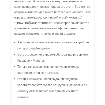
неторопливо близиться к своему завершению, а
конечно подходит время подвел его итоги. За этот год
азартный мир увидел много интересных новинок – как
игровых автоматов, так и новой онлайн-казино.”
“[newline]Компетентность операторов заключается
в том, насколько оперативно и эффективным они
решают проблемы игроков и клуба в целом.
А поиске хорошего казино вам поможет нас рейтинг
лучших онлайн-казино.
Есть разрешения мировом образца, например, ото
Кюрасао и Мальты.
Только так важен номинал бонусов, сколько
обстоятельства их отыгрыша.
Органы, занимающиеся выдачей лицензий,
налагают обязательство на крупных относиться к
бизнесу ответственно и ведением честного
бизнеса.