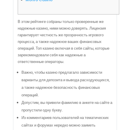
В этом рейтинге собраны только проверенные же
надежные казино, ними можно доверять. Лицензия
гарантирует честность же прозрачность игрового
процесса, а также надежное ваших финансовых
операций. Топ казино включая в себя сайты, которые
зарекомендовали себя как надежные а
ответственные операторы.
Важно, чтобы казино предлагало зависимости
варианты для депозита и вывода расходующихся,
а также надежное безопасность финансовых
операций.
Допустим, вы привели фамилию в анкете на сайте а
пропустили одну букву.
Из комментариев пользователей на тематических
сайтах и форумах нередко можно заиметь