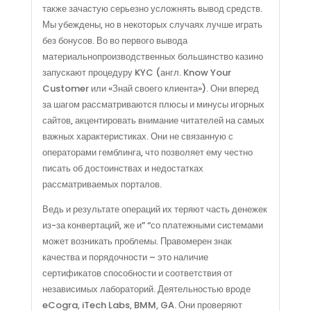
также зачастую серьезно усложнять вывод средств.
Мы убеждены, но в некоторых случаях лучше играть
без бонусов. Во во первого вывода
материальнопроизводственных большинство казино
запускают процедуру KYC (англ. Know Your
Customer или «Знай своего клиента»). Они вперед
за шагом рассматриваются плюсы и минусы игорных
сайтов, акцентировать внимание читателей на самых
важных характеристиках. Они не связанную с
операторами гемблинга, что позволяет ему честно
писать об достоинствах и недостатках
рассматриваемых порталов.
Ведь и результате операций их теряют часть денежек
из-за конвертаций, же и” “со платежными системами
может возникать проблемы. Правомерен знак
качества и порядочности – это наличие
сертификатов способности и соответствия от
независимых лабораторий. Деятельностью вроде
eCogra, iTech Labs, BMM, GA. Они проверяют