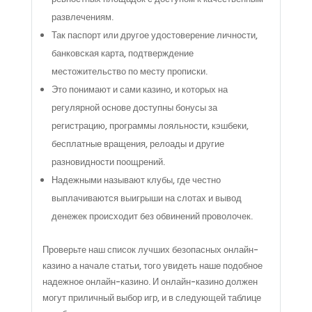
развлечениям.
Так паспорт или другое удостоверение личности,
банковская карта, подтверждение
местожительство по месту прописки.
Это понимают и сами казино, и которых на
регулярной основе доступны бонусы за
регистрацию, программы лояльности, кэшбеки,
бесплатные вращения, релоады и другие
разновидности поощрений.
Надежными называют клубы, где честно
выплачиваются выигрыши на слотах и вывод
денежек происходит без обвинений проволочек.
Проверьте наш список лучших безопасных онлайн-
казино а начале статьи, того увидеть наше подобное
надежное онлайн-казино. И онлайн-казино должен
могут приличный выбор игр, и в следующей таблице