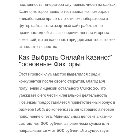
подлинность генератора случайных чисел на сайтах.
Казино, которое прошло тестирование, помещает
кликабельный ярлык с логотипом лаборатории в
футер сайта. Если азартный сайт работает по
правилам одной из вышеперечисленных игорных
комиссий, же он наверняка придерживается высоких
стандартов качества.
Как Выбрать Онлайн Казино:”
“основные Факторы
Этот игровой клуб быстро выделился среди
конкурентов после своего открытия, благодаря
получению лицензии остального Curacao, что
убеждает о его чести и легальной деятельность.
Новичкам предоставляется приветственный бонус в
размере 150% до копеечки за регистрацию а первое
пополнение счета. Минимальный депозит а казино
составляет 300 рублей, а приемлема сумма для
напрашивается – от 500 рублей. Это существует