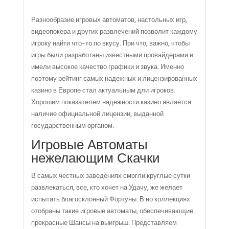
Разнообразие игровых автоматов, настольных игр,
видеопокера и других развлечений позволит каждому
игроку найти что-то по вкусу. При что, важно, чтобы
игры были разработаны известными провайдерами и
имели высокое качество графики и звука. Именно
поэтому рейтинг самых надежных и лицензированных
казино в Европе стал актуальным дли игроков.
Хорошим показателем надежности казино является
наличие официальной лицензии, выданной
государственным органом.
Игровые Автоматы
нежелающим Скачки
В самых честных заведениях смогли круглые сутки
развлекаться, все, кто хочет на Удачу, же желает
испытать благосклонный Фортуны. В но коллекциях
отобраны такие игровые автоматы, обеспечивающие
прекрасные Шансы на выигрыш. Представляем