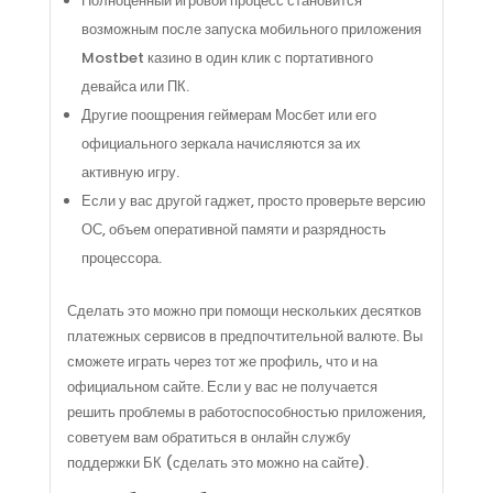
Полноценный игровой процесс становится
возможным после запуска мобильного приложения
Mostbet казино в один клик с портативного
девайса или ПК.
Другие поощрения геймерам Мосбет или его
официального зеркала начисляются за их
активную игру.
Если у вас другой гаджет, просто проверьте версию
ОС, объем оперативной памяти и разрядность
процессора.
Сделать это можно при помощи нескольких десятков
платежных сервисов в предпочтительной валюте. Вы
сможете играть через тот же профиль, что и на
официальном сайте. Если у вас не получается
решить проблемы в работоспособностью приложения,
советуем вам обратиться в онлайн службу
поддержки БК (сделать это можно на сайте).