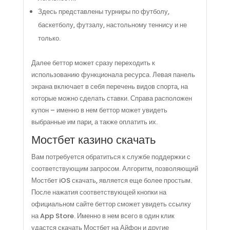
Здесь представлены турниры по футболу,
баскетболу, футзалу, настольному теннису и не
только.
Далее беттор может сразу переходить к
использованию функционала ресурса. Левая панель
экрана включает в себя перечень видов спорта, на
которые можно сделать ставки. Справа расположен
купон – именно в нем беттор может увидеть
выбранные им пари, а также оплатить их.
Мостбет казино скачать
Вам потребуется обратиться к службе поддержки с
соответствующим запросом. Алгоритм, позволяющий
Мостбет iOS скачать, является еще более простым.
После нажатия соответствующей кнопки на
официальном сайте беттор сможет увидеть ссылку
на App Store. Именно в нем всего в один клик
удастся скачать Мостбет на Айфон и другие