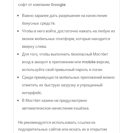
софт от компании Google.
Важно заранее дать разрешение на начисление
бонусных средств.
Чтобы в него войти, достаточно нажать на любую из
иконок мобильных платформ, которые находится
вверху слева.
Для того, чтобы выполнить безопасный Мостбет
вход в аккаунт в приложении или mobile версии,
используйте свой привычный пароль и логин.
Среди преимуществ мобильных приложений можно
отметить их быструю загрузку и упрощенный
интерфейс.
В Мостбет казино не предусмотрено
автоматическое начисление кэшбэка.
Не рекомендуется использовать ссылки из
подозрительных сайтов или искать их в открытом