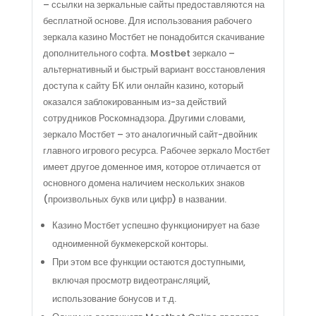
– ссылки на зеркальные сайты предоставляются на
бесплатной основе. Для использования рабочего
зеркала казино Мостбет не понадобится скачивание
дополнительного софта. Mostbet зеркало –
альтернативный и быстрый вариант восстановления
доступа к сайту БК или онлайн казино, который
оказался заблокированным из-за действий
сотрудников Роскомнадзора. Другими словами,
зеркало Мостбет – это аналогичный сайт-двойник
главного игрового ресурса. Рабочее зеркало Мостбет
имеет другое доменное имя, которое отличается от
основного домена наличием нескольких знаков
(произвольных букв или цифр) в названии.
Казино Мостбет успешно функционирует на базе
одноименной букмекерской конторы.
При этом все функции остаются доступными,
включая просмотр видеотрансляций,
использование бонусов и т.д.