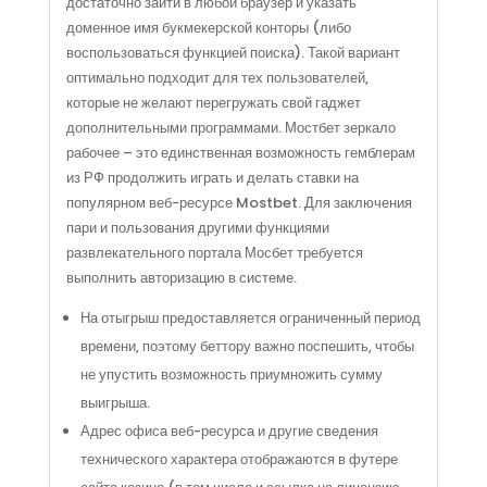
достаточно зайти в любой браузер и указать
доменное имя букмекерской конторы (либо
воспользоваться функцией поиска). Такой вариант
оптимально подходит для тех пользователей,
которые не желают перегружать свой гаджет
дополнительными программами. Мостбет зеркало
рабочее – это единственная возможность гемблерам
Acerca
из РФ продолжить играть и делать ставки на
популярном веб-ресурсе Mostbet. Для заключения
пари и пользования другими функциями
Empresa con 6 años de experiencia , dedicada a
развлекательного портала Мосбет требуется
la prestación de soluciones particulares a
выполнить авторизацию в системе.
operaciones industriales de alto riesgo y difícil
acceso.
На отыгрыш предоставляется ограниченный период
времени, поэтому беттору важно поспешить, чтобы
Navega
не упустить возможность приумножить сумму
выигрыша.
Inicio
Адрес офиса веб-ресурса и другие сведения
Nosotros
технического характера отображаются в футере