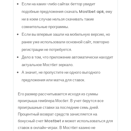
Если на каких-либо сайтах беттор увидит
подобные предложения скачать Mostbet apk, ему
ни в коем случае нельзя скачивать такие
сомнительные программы.
Если вы впервые зашли на мобильную версию, но
ранее уже использовали основной сайт, повторно
регистрации не потребуется.
Дело в том, что приложение автоматически находит
актуальное Мостбет зеркало.
А значит, не пропустите ни одного выгодного
предложения или матча для ставок.
Его размер рассчитывается исходя из суммы
проигрыша гемблера Мосбет. В учет берутся все
проигрышные ставки за последние семь дней.
Процентный возврат средств зачисляется на
бонусный счет Mostbet и может использоваться для
ставок в онлайн-играх. В Мостбет казино не