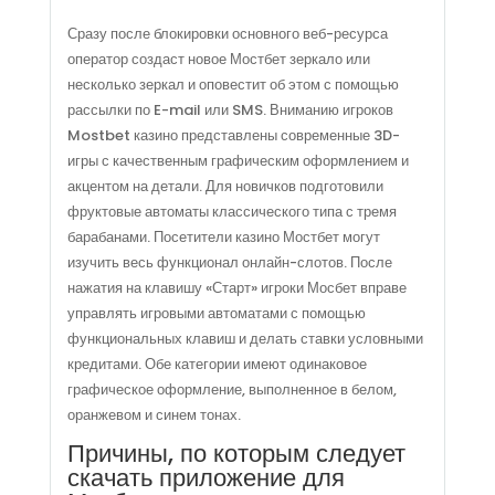
Сразу после блокировки основного веб-ресурса
оператор создаст новое Мостбет зеркало или
несколько зеркал и оповестит об этом с помощью
рассылки по E-mail или SMS. Вниманию игроков
Mostbet казино представлены современные 3D-
игры с качественным графическим оформлением и
акцентом на детали. Для новичков подготовили
фруктовые автоматы классического типа с тремя
барабанами. Посетители казино Мостбет могут
изучить весь функционал онлайн-слотов. После
нажатия на клавишу «Старт» игроки Мосбет вправе
управлять игровыми автоматами с помощью
функциональных клавиш и делать ставки условными
кредитами. Обе категории имеют одинаковое
графическое оформление, выполненное в белом,
оранжевом и синем тонах.
Причины, по которым следует
скачать приложение для