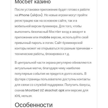
Мосбет казино
После установки приложение будет готово к работе
на iPhone (айфон). Но новые игроки могут пройти
регистрацию как на основном сайте, так и в
мобильной версии букмекера. Для того, чтобы
выполнить безопасный Мостбет вход в аккаунт в
приложении или mobile версии, используйте свой
привычный пароль и логин. Сайт букмекерской
конторы может не открываться по разным причинам –
технические работы, блокировка и т.д.
В центральной части экрана регулярно обновляются
актуальные матчи, благодаря чему наиболее
популярные события не придется долго искать. В
футере страницы пользователю доступны контакты
для связи со службой поддержки. Получить бонусы,
скачав Mostbet UZ skachat apk или версию для
iOS, нельзя.
Особенности