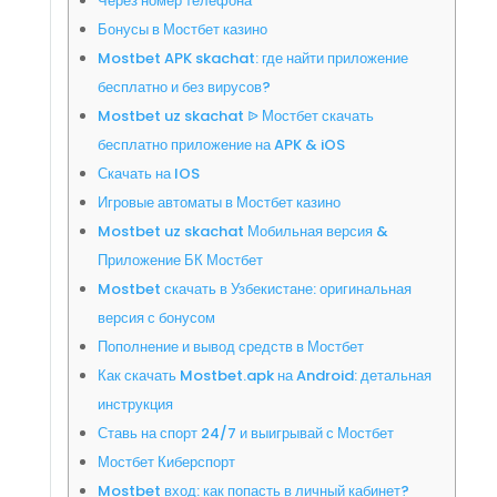
Через номер телефона
Бонусы в Мостбет казино
Mostbet APK skachat: где найти приложение
бесплатно и без вирусов?
Mostbet uz skachat ᐉ Мостбет скачать
бесплатно приложение на APK & iOS
Скачать на IOS
Игровые автоматы в Мостбет казино
Mostbet uz skachat Мобильная версия &
Приложение БК Мостбет
Mostbet скачать в Узбекистане: оригинальная
версия с бонусом
Пополнение и вывод средств в Мостбет
Как скачать Mostbet.apk на Android: детальная
инструкция
Ставь на спорт 24/7 и выигрывай с Мостбет
Мостбет Киберспорт
Mostbet вход: как попасть в личный кабинет?