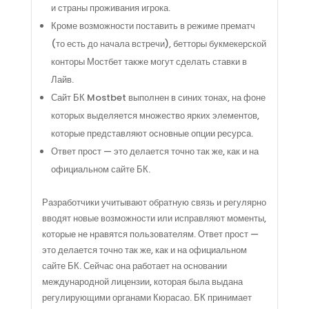
и страны проживания игрока.
Кроме возможности поставить в режиме прематч
(то есть до начала встречи), бетторы букмекерской
конторы Мостбет также могут сделать ставки в
Лайв.
Сайт БК Mostbet выполнен в синих тонах, на фоне
которых выделяется множество ярких элементов,
которые представляют основные опции ресурса.
Ответ прост — это делается точно так же, как и на
официальном сайте БК.
Разработчики учитывают обратную связь и регулярно
вводят новые возможности или исправляют моменты,
которые не нравятся пользователям. Ответ прост —
это делается точно так же, как и на официальном
сайте БК. Сейчас она работает на основании
международной лицензии, которая была выдана
регулирующими органами Кюрасао. БК принимает