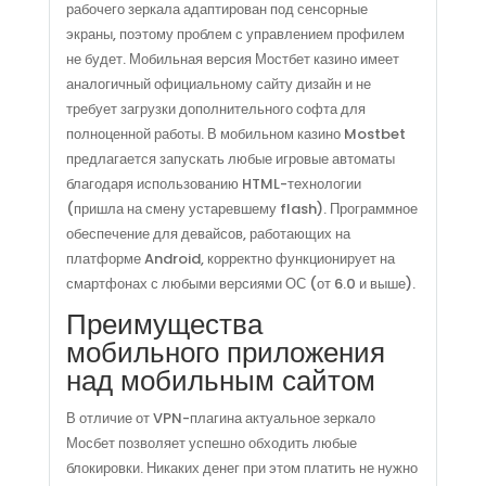
рабочего зеркала адаптирован под сенсорные
экраны, поэтому проблем с управлением профилем
не будет. Мобильная версия Мостбет казино имеет
аналогичный официальному сайту дизайн и не
требует загрузки дополнительного софта для
полноценной работы. В мобильном казино Mostbet
предлагается запускать любые игровые автоматы
благодаря использованию HTML-технологии
(пришла на смену устаревшему flash). Программное
обеспечение для девайсов, работающих на
платформе Android, корректно функционирует на
смартфонах с любыми версиями ОС (от 6.0 и выше).
Преимущества
мобильного приложения
над мобильным сайтом
В отличие от VPN-плагина актуальное зеркало
Мосбет позволяет успешно обходить любые
блокировки. Никаких денег при этом платить не нужно