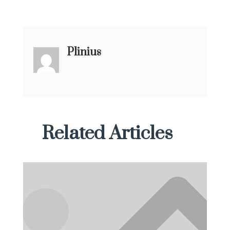
Plinius
Related Articles
Social Links