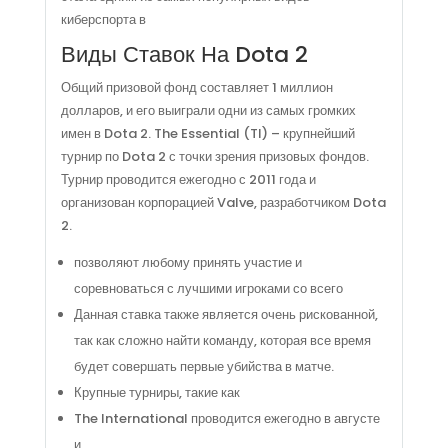
киберспорта в
Виды Ставок На Dota 2
Общий призовой фонд составляет 1 миллион
долларов, и его выиграли одни из самых громких
имен в Dota 2. The Essential (TI) – крупнейший
турнир по Dota 2 с точки зрения призовых фондов.
Турнир проводится ежегодно с 2011 года и
организован корпорацией Valve, разработчиком Dota
2.
позволяют любому принять участие и
соревноваться с лучшими игроками со всего
Данная ставка также является очень рискованной,
так как сложно найти команду, которая все время
будет совершать первые убийства в матче.
Крупные турниры, такие как
The International проводится ежегодно в августе
и