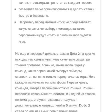
тактик, что выигрыш прячется за каждым героем.
позволяет легко ориентироваться и делать ставки
быстро и безопасно.
Например, перед матчем игрок не представляет,
какую стратегию выберут команды, за каких
персонажей будут играть и сколько карт будет в
игре.
Но еще интересней делать ставки в Дота 2 на другие
исходы, тем самым увеличив суму выигрыша при
точном прогнозе. Конечно, какая карта будет у
команд, каких персонажей выберут геймеры,
становится понятно только перед началом игры. Но в
каждом матче есть тоталы, форы, Первая кровь,
команда, которая первой уничтожит Рошана. Рошан –
персонаж, который не относится ни к одной из сторон,
но команда, его уничтожившая, получает
дополнительную жизнь длиной в 5 минут. Dota 2
стала одним из самых популярных видов