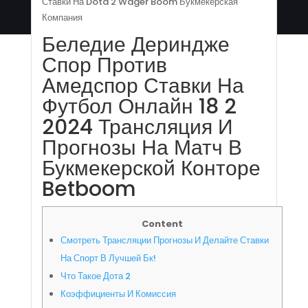
Ставки На Dota 2 Wager Boom Букмекерская
Компания
Беледие Дериндже
Спор Против
Амедспор Ставки На
Футбол Онлайн 18 2
2024 Трансляция И
Прогнозы На Матч В
Букмекерской Конторе
Betboom
Content
Смотреть Трансляции Прогнозы И Делайте Ставки
На Спорт В Лучшей Бк!
Что Такое Дота 2
Коэффициенты И Комиссия