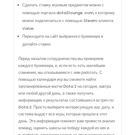
Сделать ставку игровым предметом можно с
помощью портала dota2lounge. com, к которому
можно подключиться с помощью Steam-клиента
Valve.
Переходите на сайт выбранного букмекера и
делайте ставки.
Перед началом сотрудничества мы проверяем
каждого букмекера, и, если есть хоть малейшие
сомнения, мы отказываемся с ним работать. С
помощью календаря игр вы сможете найти
запланированные матчи Dota 2 на сегодня, завтра
или любой другой день, а также получить
информацию о результатах состоявшихся встреч по
Dota 2. Просто выберите интересующую вас дату, и
система выдаст все игры, которые прошли в этот
день. Эта информация поможет вам провести анализ
команд, оценить шансы на победу каждой из них и
выработать стратегию ставок на предстоящие матчи