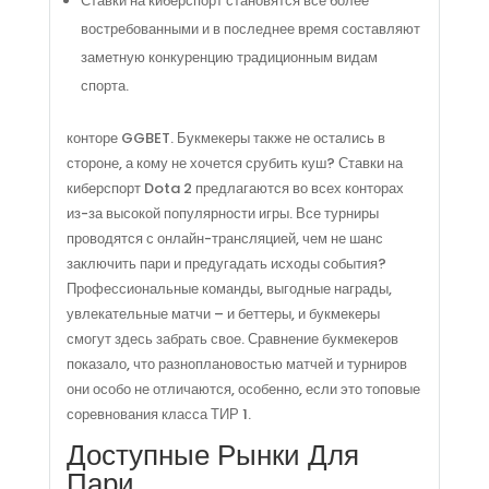
Ставки на киберспорт становятся всё более
востребованными и в последнее время составляют
заметную конкуренцию традиционным видам
спорта.
конторе GGBET. Букмекеры также не остались в
стороне, а кому не хочется срубить куш? Ставки на
киберспорт Dota 2 предлагаются во всех конторах
из-за высокой популярности игры. Все турниры
проводятся с онлайн-трансляцией, чем не шанс
заключить пари и предугадать исходы события?
Профессиональные команды, выгодные награды,
увлекательные матчи – и беттеры, и букмекеры
смогут здесь забрать свое. Сравнение букмекеров
показало, что разноплановостью матчей и турниров
они особо не отличаются, особенно, если это топовые
соревнования класса ТИР 1.
Доступные Рынки Для
Пари