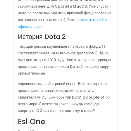
скором времени для Cpanel и MacOS. Уже спустя
неделю после выхода игры призовой фонд составил
рекордные на тот момент 2, 9 млн
скачать мостбет
официальный
.
История Dota 2
Текущий рекорд крупнейшего призового фонда TI
составляет более 34 миллионов долларов США, он
был достигнут в 2019 году. Все эти крупные турниры
предоставляют поклонникам Dota 2 по всему миру
увлекательные
соревновательной игровой сцене. Все эти турниры
предоставили фанатам возможность стать
свидетелями лучших событий DotA a couple of со
всего мира. Сможет ли какая-нибудь команда
свергнуть OG как лучшую команду в мире?
Esl One