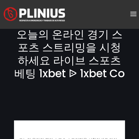
오늘의 온라인 경기 스
포츠 스트리밍을 시청
하세요 라이브 스포츠
베팅 1xbet ᐉ 1xbet Co