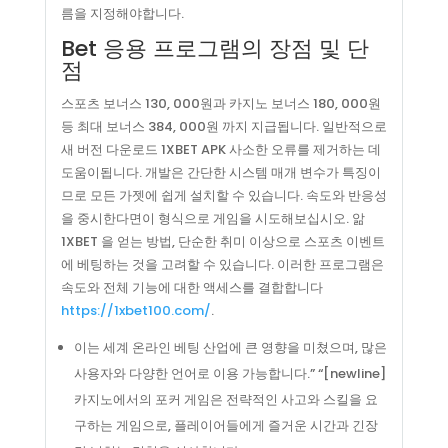
름을 지정해야합니다.
Bet 응용 프로그램의 장점 및 단
점
스포츠 보너스 130, 000원과 카지노 보너스 180, 000원
등 최대 보너스 384, 000원 까지 지급됩니다. 일반적으로
새 버전 다운로드 1XBET APK 사소한 오류를 제거하는 데
도움이됩니다. 개발은 간단한 시스템 매개 변수가 특징이
므로 모든 가젯에 쉽게 설치할 수 있습니다. 속도와 반응성
을 중시한다면이 형식으로 게임을 시도해보십시오. 앎
1XBET 을 얻는 방법, 단순한 취미 이상으로 스포츠 이벤트
에 베팅하는 것을 고려할 수 있습니다. 이러한 프로그램은
속도와 전체 기능에 대한 액세스를 결합합니다
https://1xbet100.com/
.
이는 세계 온라인 베팅 산업에 큰 영향을 미쳤으며, 많은
사용자와 다양한 언어로 이용 가능합니다.” “[newline]
카지노에서의 포커 게임은 전략적인 사고와 스킬을 요
구하는 게임으로, 플레이어들에게 즐거운 시간과 긴장