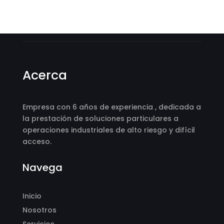
Acerca
Empresa con 6 años de experiencia , dedicada a
la prestación de soluciones particulares a
operaciones industriales de alto riesgo y difícil
acceso.
Navega
Inicio
Nosotros