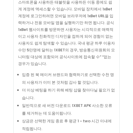
스마트폰을 사용하든 태블릿을 사용하든 이동 중에도 쉽
게 계정에 액세스할 수 있습니다. 모바일 장치에서 1xBet
계정에 로그인하려면 모바일 브라우저에 1xBet URL을 입
력하거나 전용 모바일 앱을 실행하기만 하면 됩니다. 공식
1xBet 웹사이트를 방문하면 사용자는 시각적으로 매력적
이고 사용자 친화적인 디자인을 접하게 되어 경험이 없는
사용자도 쉽게 탐색할 수 있습니다. 국내 평균 하루 이용자
수만 5만명에 달하는 1XBET의 경우, 방송통신위원회의 모
니터링 대상에 포함되어 공식사이트에 접속할 수” “없는
경우가 있습니다.
입증 된 북 메이커 브랜드와 협력하기로 선택한 수천 명
의 사용자가 이미 본 것처럼 감사 할 것입니다.
더 이상 베팅을 하기 위해 베팅 샵을 찾아다닐 필요가 없
습니다.
일반적으로 새 버전 다운로드 1XBET APK 사소한 오류
를 제거하는 데 도움이됩니다.
상금은 선택한 게임 종료 후 평균 1 ~ two 시간 이내에
적립됩니다.