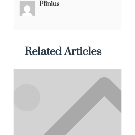
Plinius
Related Articles