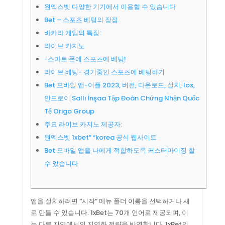
원엑스벳 다양한 기기에서 이용할 수 있습니다
Bet – 스포츠 베팅의 장점
바카라 게임의 특징:
라이브 카지노
-스마트 폰에 스포츠에 베팅!
라이브 베팅- 경기중인 스포츠에 베팅하기
Bet 모바일 앱-어플 2023, 버전, 다운로드, 설치, Ios,
안드로이 Sallı İnşaa Tập Đoàn Chứng Nhận Quốc
Tế Origo Group
주요 라이브 카지노 제공자:
원엑스벳 1xbet” “korea 공식 웹사이트
Bet 모바일 앱을 나에게 적합하도록 커스터마이징 할
수 있습니다
앱을 설치하려면 “시작” 메뉴 폴더 이름을 선택하거나 새
로 만들 수 있습니다. 1xBet는 70개 언어로 제공되며, 이
는 다른 지역에서의 지역화 전략을 반영합니다. 1xBet의