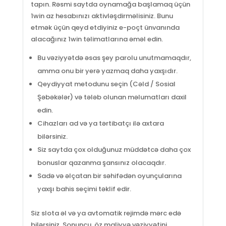
tapın. Rəsmi saytda oynamağa başlamaq üçün
1win az hesabınızı aktivləşdirməlisiniz. Bunu
etmək üçün qeyd etdiyiniz e-poçt ünvanında
alacağınız 1win təlimatlarına əməl edin.
Bu vəziyyətdə əsas şey parolu unutmamaqdır,
amma onu bir yerə yazmaq daha yaxşıdır.
Qeydiyyat metodunu seçin (Cəld / Sosial
Şəbəkələr) və tələb olunan məlumatları daxil
edin.
Cihazları ad və ya tərtibatçı ilə axtara
bilərsiniz.
Siz saytda çox olduğunuz müddətcə daha çox
bonuslar qazanma şansınız olacaqdır.
Sadə və əlçatan bir səhifədən oyunçularına
yaxşı bahis seçimi təklif edir.
Siz slota əl və ya avtomatik rejimdə mərc edə
bilərsiniz. Sonuncu, öz maliyyə vəziyyətini