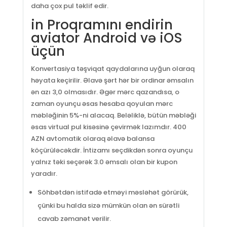
daha çox pul təklif edir.
in Proqramını endirin
aviator Android və iOS
üçün
Konvertasiya təşviqat qaydalarına uyğun olaraq
həyata keçirilir. Əlavə şərt hər bir ordinar əmsalın
ən azı 3,0 olmasıdır. Əgər mərc qazandısa, o
zaman oyunçu əsas hesaba qoyulan mərc
məbləğinin 5%-ni alacaq. Beləliklə, bütün məbləği
əsas virtual pul kisəsinə çevirmək lazımdır. 400
AZN avtomatik olaraq əlavə balansa
köçürüləcəkdir. İntizamı seçdikdən sonra oyunçu
yalnız təki seçərək 3.0 əmsalı olan bir kupon
yaradır.
Söhbətdən istifadə etməyi məsləhət görürük,
çünki bu halda sizə mümkün olan ən sürətli
cavab zəmanət verilir.