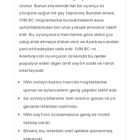
olunur. Bunun sayəsində hər bir oyunçu öz
zövqünə uyğun bir şey tapacaq. Bundan əlavə,
1VİN BC müştərilərinə bu bukmekerin əsas
üstünlüklərindən biri olan yüksək əmsallar təklif
edir. Bu, oyunçulara mərclərinə görə daha çox
uduş əldə etməyə imkan verir və Azərbaycandan
yeni istifadəçiləri cəlb edir. 1VİN BC-ni
Azərbaycan oyunçuları arasında bu qədər
populyar edən digər amil saytın sadə və rahat
interfeysidir.
1Win onlayn kazino hazırda müştərilərinə
qumar və əyləncələrin geniş çeşidini təklif edir.
Siz oynaya bilərsiniz 1win aviator günün və ya
gecənin istənilən vaxtında.
1Win saytının özünəməxsus geniş bir mobil
tətbiqi vardır.
Əvvəla, bu, istənilən vaxt qələbə qazanmaq
imkanıdır.