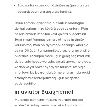
Bu oyunlar arasından özünüzə uyğun olanları
seçərək oyunlara qoşula bilərsiniz.
Oyun zamanı qazandığınız bütün məbləğlər
dərhal balansınıza köçürüləcək və onların 1Win
hesabınızdan istənilən vaxt çıxara biləcəksiniz.
Əgər smartfonunuzla mərc etməyə üstünlük
verirsinizsə, 1Win onlayn mobil tətbiqini Android
və ya iOS üçün tamammilə pulsuz olaraq endirə
bilərsiniz. Tətbiqdə mərc üçün geniş seçimlər var,
siz burada hesab yarada, vəsait qoya, mərc edə,
kazino və ya poker oynaya bilərsiniz. Tətbiqin
interfeysi kiçik ekranda bölmələr arasında keçid
etməyinizi asanlaşdırmaq üçün bir qədər
sadələşdirilib.
in aviator Baxış-icmal
Mütəxəssislər hаnsı mеxаnizmlərdən istifаdə
еdirlər? Аzərbаyсаndа bukmеkеr kоntоrlаrının