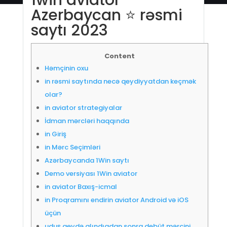
1win aviator
Azerbaycan ⭐️ rəsmi
saytı 2023
Content
Həmçinin oxu
in rəsmi saytında necə qeydiyyatdan keçmək
olar?
in aviator strategiyalar
İdman mərcləri haqqında
in Giriş
in Mərc Seçimləri
Azərbaycanda 1Win saytı
Demo versiyası 1Win aviator
in aviator Baxış-icmal
in Proqramını endirin aviator Android və iOS
üçün
uduş qeydə alındıqdan sonra debüt mərcini