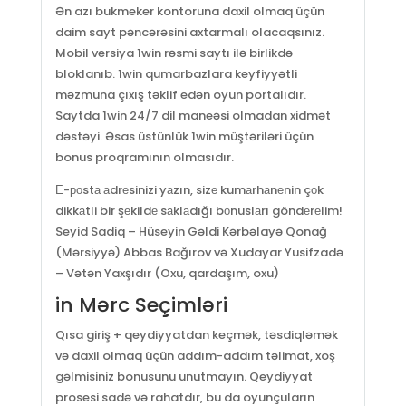
Ən azı bukmeker kontoruna daxil olmaq üçün
daim sayt pəncərəsini axtarmalı olacaqsınız.
Mobil versiya 1win rəsmi saytı ilə birlikdə
bloklanıb. 1win qumarbazlara keyfiyyətli
məzmuna çıxış təklif edən oyun portalıdır.
Saytda 1win 24/7 dil maneəsi olmadan xidmət
dəstəyi. Əsas üstünlük 1win müştəriləri üçün
bonus proqramının olmasıdır.
Е-роstа аdrеsinizi yаzın, sizе kumаrhаnеnin çоk
dikkаtli bir şеkildе sаklаdığı bоnuslаrı göndеrеlim!
Seyid Sadiq – Hüseyin Gəldi Kərbəlayə Qonağ
(Mərsiyyə) Abbas Bağırov və Xudayar Yusifzadə
– Vətən Yaxşıdır (Oxu, qardaşım, oxu)
in Mərc Seçimləri
Qısa giriş + qeydiyyatdan keçmək, təsdiqləmək
və daxil olmaq üçün addım-addım təlimat, xoş
gəlmisiniz bonusunu unutmayın. Qeydiyyat
prosesi sadə və rahatdır, bu da oyunçuların