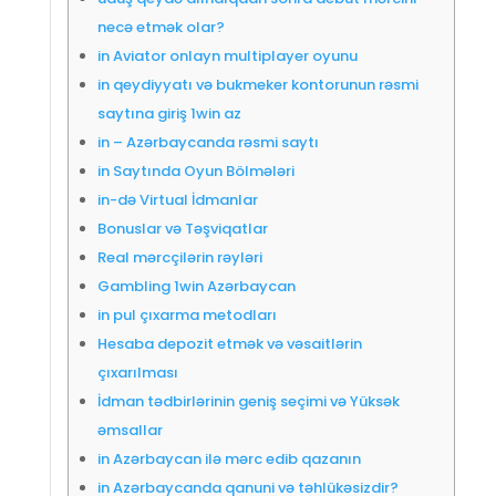
necə etmək olar?
in Aviator onlayn multiplayer oyunu
in qeydiyyatı və bukmeker kontorunun rəsmi
saytına giriş 1win az
in – Azərbaycanda rəsmi saytı
in Saytında Oyun Bölmələri
in-də Virtual İdmanlar
Bonuslar və Təşviqatlar
Real mərcçilərin rəyləri
Gambling 1win Azərbaycan
in pul çıxarma metodları
Hesaba depozit etmək və vəsaitlərin
çıxarılması
İdman tədbirlərinin geniş seçimi və Yüksək
əmsallar
in Azərbaycan ilə mərc edib qazanın
in Azərbaycanda qanuni və təhlükəsizdir?