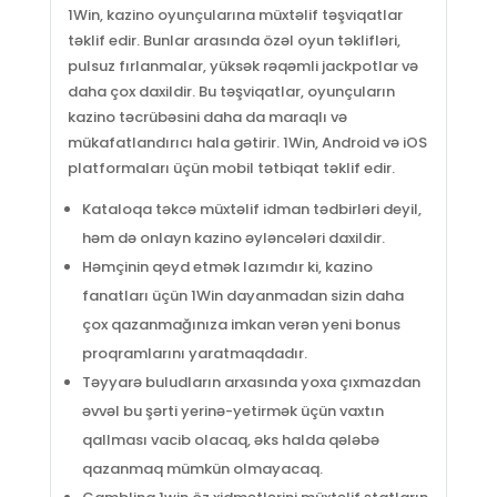
1Win, kazino oyunçularına müxtəlif təşviqatlar
təklif edir. Bunlar arasında özəl oyun təklifləri,
pulsuz fırlanmalar, yüksək rəqəmli jackpotlar və
daha çox daxildir. Bu təşviqatlar, oyunçuların
kazino təcrübəsini daha da maraqlı və
mükafatlandırıcı hala gətirir. 1Win, Android və iOS
platformaları üçün mobil tətbiqat təklif edir.
Kataloqa təkcə müxtəlif idman tədbirləri deyil,
həm də onlayn kazino əyləncələri daxildir.
Həmçinin qeyd etmək lazımdır ki, kazino
fanatları üçün 1Win dayanmadan sizin daha
çox qazanmağınıza imkan verən yeni bonus
proqramlarını yaratmaqdadır.
Təyyarə buludların arxasında yoxa çıxmazdan
əvvəl bu şərti yerinə-yetirmək üçün vaxtın
qallması vacib olacaq, əks halda qələbə
qazanmaq mümkün olmayacaq.