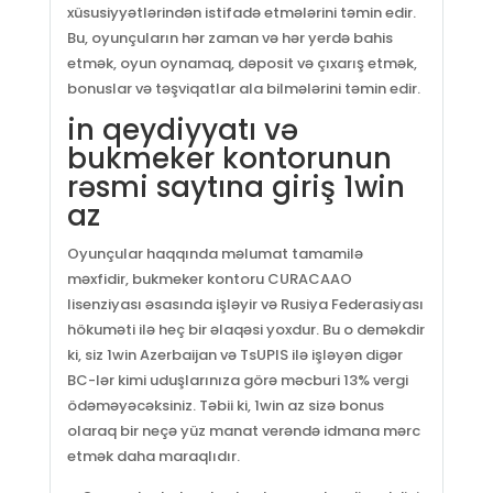
xüsusiyyətlərindən istifadə etmələrini təmin edir.
Bu, oyunçuların hər zaman və hər yerdə bahis
etmək, oyun oynamaq, dəposit və çıxarış etmək,
bonuslar və təşviqatlar ala bilmələrini təmin edir.
in qeydiyyatı və
bukmeker kontorunun
rəsmi saytına giriş 1win
az
Oyunçular haqqında məlumat tamamilə
məxfidir, bukmeker kontoru CURACAAO
lisenziyası əsasında işləyir və Rusiya Federasiyası
hökuməti ilə heç bir əlaqəsi yoxdur. Bu o deməkdir
ki, siz 1win Azerbaijan və TsUPIS ilə işləyən digər
BC-lər kimi uduşlarınıza görə məcburi 13% vergi
ödəməyəcəksiniz. Təbii ki, 1win az sizə bonus
olaraq bir neçə yüz manat verəndə idmana mərc
etmək daha maraqlıdır.