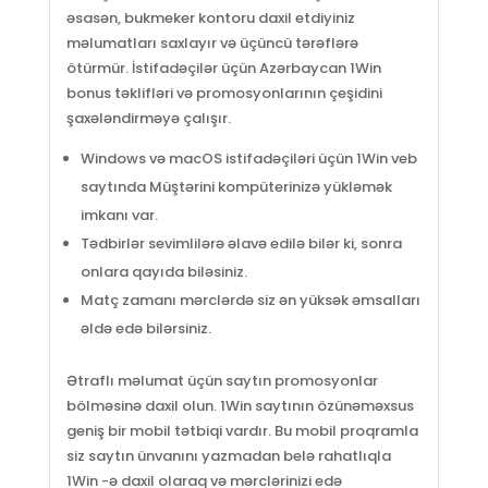
əsasən, bukmeker kontoru daxil etdiyiniz
məlumatları saxlayır və üçüncü tərəflərə
ötürmür. İstifadəçilər üçün Azərbaycan 1Win
bonus təklifləri və promosyonlarının çeşidini
şaxələndirməyə çalışır.
Windows və macOS istifadəçiləri üçün 1Win veb
saytında Müştərini kompüterinizə yükləmək
imkanı var.
Tədbirlər sevimlilərə əlavə edilə bilər ki, sonra
onlara qayıda biləsiniz.
Matç zamanı mərclərdə siz ən yüksək əmsalları
əldə edə bilərsiniz.
Ətraflı məlumat üçün saytın promosyonlar
bölməsinə daxil olun. 1Win saytının özünəməxsus
geniş bir mobil tətbiqi vardır. Bu mobil proqramla
siz saytın ünvanını yazmadan belə rahatlıqla
1Win -ə daxil olaraq və mərclərinizi edə