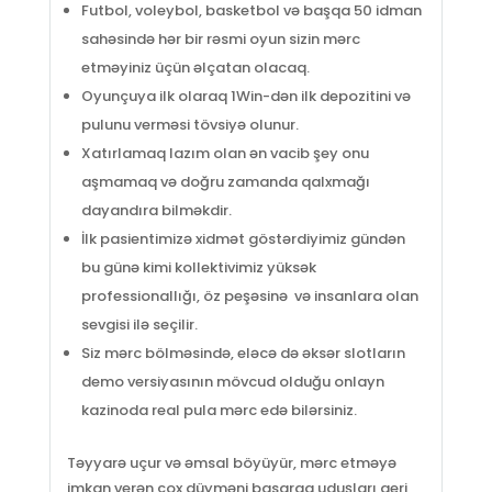
Futbol, voleybol, basketbol və başqa 50 idman
sahəsində hər bir rəsmi oyun sizin mərc
etməyiniz üçün əlçatan olacaq.
Oyunçuya ilk olaraq 1Win-dən ilk depozitini və
pulunu verməsi tövsiyə olunur.
Xatırlamaq lazım olan ən vacib şey onu
aşmamaq və doğru zamanda qalxmağı
dayandıra bilməkdir.
İlk pasientimizə xidmət göstərdiyimiz gündən
bu günə kimi kollektivimiz yüksək
professionallığı, öz peşəsinə və insanlara olan
sevgisi ilə seçilir.
Siz mərc bölməsində, eləcə də əksər slotların
demo versiyasının mövcud olduğu onlayn
kazinoda real pula mərc edə bilərsiniz.
Təyyarə uçur və əmsal böyüyür, mərc etməyə
imkan verən çox düyməni basaraq uduşları geri