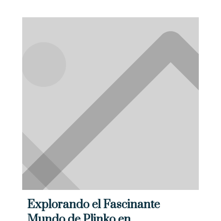
Servicios
Noticias
Contáctanos
Información
ventas@pliniusperu.com
SEDE LIMA CENTRO – Jr. Augusto Wiesse 719 , Lima
(+51) 961357844
Desarrollado por
3R CORE
agencia de marketing
Explorando el Fascinante
Mundo de Plinko en