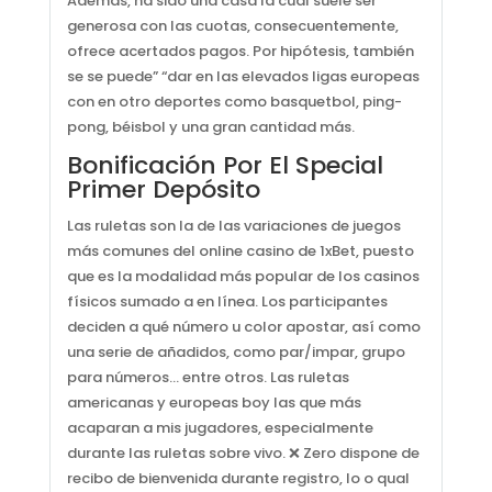
Además, ha sido una casa la cual suele ser
generosa con las cuotas, consecuentemente,
ofrece acertados pagos. Por hipótesis, también
se se puede” “dar en las elevados ligas europeas
con en otro deportes como basquetbol, ping-
pong, béisbol y una gran cantidad más.
Bonificación Por El Special
Primer Depósito
Las ruletas son la de las variaciones de juegos
más comunes del online casino de 1xBet, puesto
que es la modalidad más popular de los casinos
físicos sumado a en línea. Los participantes
deciden a qué número u color apostar, así como
una serie de añadidos, como par/impar, grupo
para números… entre otros. Las ruletas
americanas y europeas boy las que más
acaparan a mis jugadores, especialmente
durante las ruletas sobre vivo. ❌ Zero dispone de
recibo de bienvenida durante registro, lo o qual