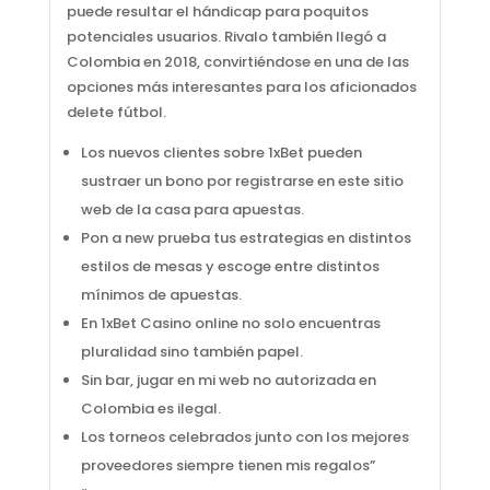
puede resultar el hándicap para poquitos
potenciales usuarios. Rivalo también llegó a
Colombia en 2018, convirtiéndose en una de las
opciones más interesantes para los aficionados
delete fútbol.
Los nuevos clientes sobre 1xBet pueden
sustraer un bono por registrarse en este sitio
web de la casa para apuestas.
Pon a new prueba tus estrategias en distintos
estilos de mesas y escoge entre distintos
mínimos de apuestas.
En 1xBet Casino online no solo encuentras
pluralidad sino también papel.
Sin bar, jugar en mi web no autorizada en
Colombia es ilegal.
Los torneos celebrados junto con los mejores
proveedores siempre tienen mis regalos”