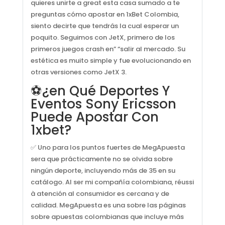
quieres unirte a great esta casa sumado a te
preguntas cómo apostar en 1xBet Colombia,
siento decirte que tendrás la cual esperar un
poquito. Seguimos con JetX, primero de los
primeros juegos crash en” “salir al mercado. Su
estética es muito simple y fue evolucionando en
otras versiones como JetX 3.
⚽¿en Qué Deportes Y
Eventos Sony Ericsson
Puede Apostar Con
1xbet?
✅ Uno para los puntos fuertes de MegApuesta
sera que prácticamente no se olvida sobre
ningún deporte, incluyendo más de 35 en su
catálogo. Al ser mi compañía colombiana, réussi
à atención al consumidor es cercana y de
calidad. MegApuesta es una sobre las páginas
sobre apuestas colombianas que incluye más