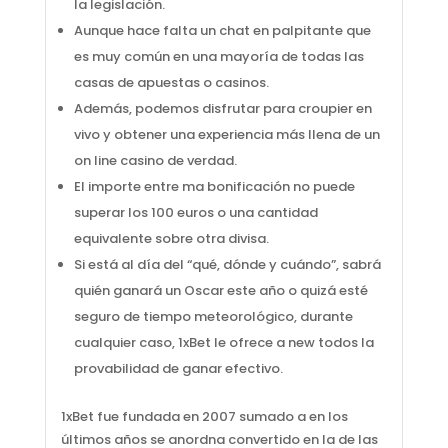
la legislación.
Aunque hace falta un chat en palpitante que
es muy común en una mayoría de todas las
casas de apuestas o casinos.
Además, podemos disfrutar para croupier en
vivo y obtener una experiencia más llena de un
on line casino de verdad.
El importe entre ma bonificación no puede
superar los 100 euros o una cantidad
equivalente sobre otra divisa.
Si está al día del “qué, dónde y cuándo”, sabrá
quién ganará un Oscar este año o quizá esté
seguro de tiempo meteorológico, durante
cualquier caso, 1xBet le ofrece a new todos la
provabilidad de ganar efectivo.
1xBet fue fundada en 2007 sumado a en los
últimos años se anordna convertido en la de las