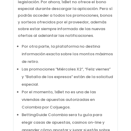
legislación. Por ahora, 1xBet no ofrece el bono
especial durante descargar la aplicación. Pero sí
podrás acceder a todos los promociones, bonos
y sorteos ofrecidos por el proveedor, además
sobre estar siempre informado de las nuevas
ofertas al adelantar las notificaciones.
Por otra parte, la plataforma no destina
información exacta sobre los montos máximos
de retiro.
Las promociones “Miércoles X2”, “Feliz viernes”
y “Batalla de los expresos” están de la solicitud
especial.
Por el momento, 1xBet no es una de las
viviendas de apuestas autorizadas en
Colombia por Coljuegos.
BettingGuide Colombia sera tu guía para
elegir casas de apuestas, casinos on-line y
aprender cómo apostar y jugar si estás sobre