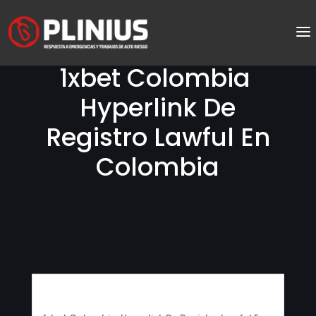
1xbet Colombia ️
Hyperlink De
Registro Lawful En
Colombia