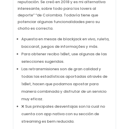
reputación. Se creó en 2018 y es mi alternativa
interesante, sobre todo para los lovers al
deporte” “de Colombia. Todavía tiene que
potenciar algunas funcionalidades pero su
chollo es correcta.
Apuesta en mesas de blackjack en vivo, ruleta,
baccarat, juegos de informações y más.
Para obtener recibo 1xBet, use algunas de las
selecciones sugeridas.
Las retransmisiones son de gran calidad y
todas las estadísticas aportadas através de
1xBet, hacen que podamos apostar para
manera combinada y disfrutar de un servicio
muy eficaz.
❌ Sus principales desventajas son la cual no
cuenta con app nativa con su sección de
streaming es bem reducida.