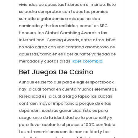
viviendas de apuestas líderes en el mundo. Esto
se podra comprobar con todos los premios
sumado a galardones a mis que ha sido
nominado y the los recibidos, como los SBC
Honours, los Global Gambling Awards o los
International Gaming Awards, entre otros. 1xBet
no solo carga con una cantidad asombroso de
apuestas, también es líder durante variedad de
mercados y cuotas altas
1xbet colombia
.
Bet Juegos De Casino
Aunque es cierto que para elegir el sportsbook
hay la cual tomar en cuenta muchos elementos,
la realidad es la cual a largo lapso las cuotas
contraen mayor importancia porque de ellas
dependen nuestras ganancias. Esto es para
asegurarse de la identidad de la personality y
para llevar adelante el proceso 100% confiable.
Las retransmisiones son de nan calidad y las