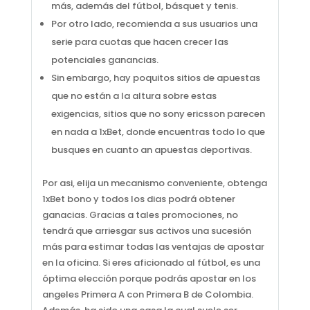
más, además del fútbol, básquet y tenis.
Por otro lado, recomienda a sus usuarios una
serie para cuotas que hacen crecer las
potenciales ganancias.
Sin embargo, hay poquitos sitios de apuestas
que no están a la altura sobre estas
exigencias, sitios que no sony ericsson parecen
en nada a 1xBet, donde encuentras todo lo que
busques en cuanto an apuestas deportivas.
Por asi, elija un mecanismo conveniente, obtenga
1xBet bono y todos los dias podrá obtener
ganacias. Gracias a tales promociones, no
tendrá que arriesgar sus activos una sucesión
más para estimar todas las ventajas de apostar
en la oficina. Si eres aficionado al fútbol, es una
óptima elección porque podrás apostar en los
angeles Primera A con Primera B de Colombia.