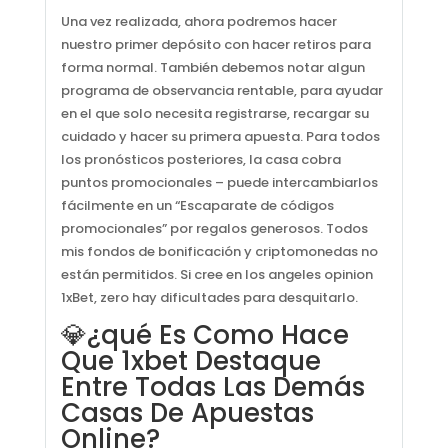
Una vez realizada, ahora podremos hacer
nuestro primer depósito con hacer retiros para
forma normal. También debemos notar algun
programa de observancia rentable, para ayudar
en el que solo necesita registrarse, recargar su
cuidado y hacer su primera apuesta. Para todos
los pronósticos posteriores, la casa cobra
puntos promocionales – puede intercambiarlos
fácilmente en un “Escaparate de códigos
promocionales” por regalos generosos. Todos
mis fondos de bonificación y criptomonedas no
están permitidos. Si cree en los angeles opinion
1xBet, zero hay dificultades para desquitarlo.
💎¿qué Es Como Hace
Que 1xbet Destaque
Entre Todas Las Demás
Casas De Apuestas
Online?