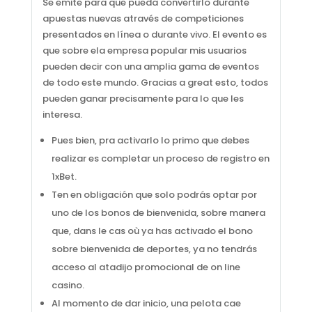
Se emite para que pueda convertirlo durante
apuestas nuevas através de competiciones
presentados en línea o durante vivo. El evento es
que sobre ela empresa popular mis usuarios
pueden decir con una amplia gama de eventos
de todo este mundo. Gracias a great esto, todos
pueden ganar precisamente para lo que les
interesa.
Pues bien, pra activarlo lo primo que debes
realizar es completar un proceso de registro en
1xBet.
Ten en obligación que solo podrás optar por
uno de los bonos de bienvenida, sobre manera
que, dans le cas où ya has activado el bono
sobre bienvenida de deportes, ya no tendrás
acceso al atadijo promocional de on line
casino.
Al momento de dar inicio, una pelota cae