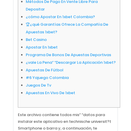
Métodos De Pago En Vente Libre Para
Depositar
¿cómo Apostar En 1xbet Colombia?
🏆¿qué Garantías Ofrece La Compañía De
Apuestas 1xbet?
Bet Casino
Apostar En 1xbet
Programa De Bonos De Apuestas Deportivas
¿vale La Pena” “Descargar La Aplicación 1xbet?
Apuestas De Fútbol
#6 Yajuego Colombia
Juegos De Tv
Apuestas En Vivo De 1xbet
Este archivo contiene todos mis” “datos para
instalar este aplicativo en technische universit?t
Smartphone o barra y, a continuación, te