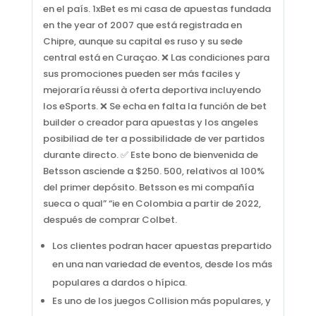
en el país. 1xBet es mi casa de apuestas fundada
en the year of 2007 que está registrada en
Chipre, aunque su capital es ruso y su sede
central está en Curaçao. ❌ Las condiciones para
sus promociones pueden ser más faciles y
mejoraría réussi à oferta deportiva incluyendo
los eSports. ❌ Se echa en falta la función de bet
builder o creador para apuestas y los angeles
posibiliad de ter a possibilidade de ver partidos
durante directo. ✅ Este bono de bienvenida de
Betsson asciende a $250. 500, relativos al 100%
del primer depósito. Betsson es mi compañía
sueca o qual” “ie en Colombia a partir de 2022,
después de comprar Colbet.
Los clientes podran hacer apuestas prepartido
en una nan variedad de eventos, desde los más
populares a dardos o hípica.
Es uno de los juegos Collision más populares, y