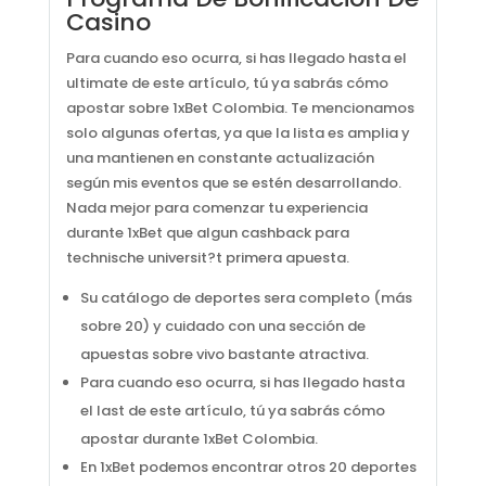
Casino
Para cuando eso ocurra, si has llegado hasta el
ultimate de este artículo, tú ya sabrás cómo
apostar sobre 1xBet Colombia. Te mencionamos
solo algunas ofertas, ya que la lista es amplia y
una mantienen en constante actualización
según mis eventos que se estén desarrollando.
Nada mejor para comenzar tu experiencia
durante 1xBet que algun cashback para
technische universit?t primera apuesta.
Su catálogo de deportes sera completo (más
sobre 20) y cuidado con una sección de
apuestas sobre vivo bastante atractiva.
Para cuando eso ocurra, si has llegado hasta
el last de este artículo, tú ya sabrás cómo
apostar durante 1xBet Colombia.
En 1xBet podemos encontrar otros 20 deportes