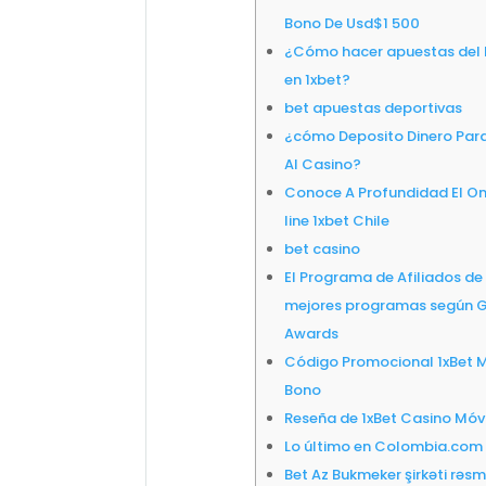
Bono De Usd$1 500
¿Cómo hacer apuestas del 
en 1xbet?
bet apuestas deportivas
¿cómo Deposito Dinero Par
Al Casino?
Conoce A Profundidad El On
line 1xbet Chile
bet casino
El Programa de Afiliados de 
mejores programas según 
Awards
Código Promocional 1xBet 
Bono
Reseña de 1xBet Casino Móvi
Lo último en Colombia.com
Bet Az Bukmeker şirkəti rəsmi