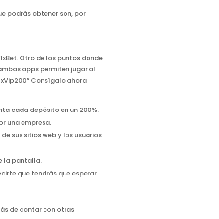
que podrás obtener son, por
 1xBet. Otro de los puntos donde
e ambas apps permiten jugar al
 “1xVip200” Consígalo ahora
menta cada depósito en un 200%.
por una empresa.
de sus sitios web y los usuarios
e la pantalla.
ecirte que tendrás que esperar
más de contar con otras