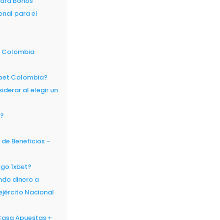
para Bonos
onal para el
t Colombia
xbet Colombia?
iderar al elegir un
a?
 de Beneficios –
sgo 1xbet?
ndo dinero a
ejército Nacional
t
 Casa Apuestas +