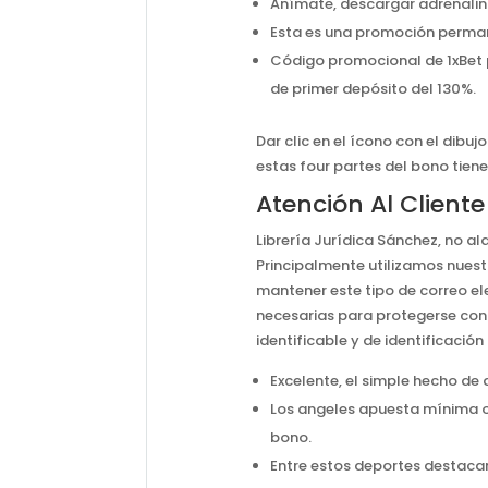
Anímate, descargar adrenalina
Esta es una promoción perman
Código promocional de 1xBet 
de primer depósito del 130%.
Dar clic en el ícono con el dibu
estas four partes del bono tien
Atención Al Cliente
Librería Jurídica Sánchez, no al
Principalmente utilizamos nues
mantener este tipo de correo e
necesarias para protegerse cont
identificable y de identificació
Excelente, el simple hecho de 
Los angeles apuesta mínima o 
bono.
Entre estos deportes destacan 