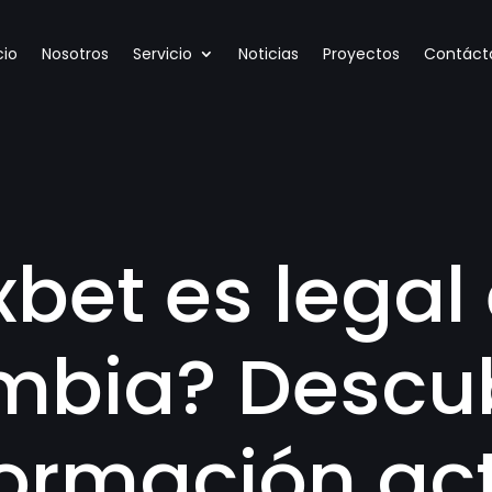
cio
Nosotros
Servicio
Noticias
Proyectos
Contáct
xbet es legal
mbia? Descub
formación ac