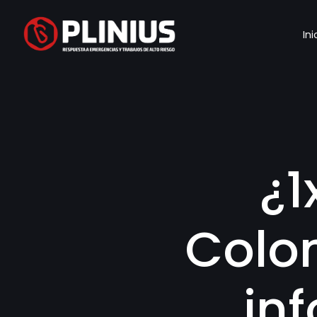
Ini
¿1
Colo
in