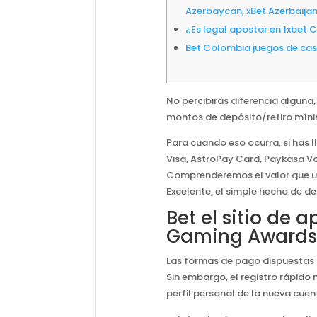
Azərbaycan, xBet Azerbaijan,
¿Es legal apostar en 1xbet
Bet Colombia juegos de cas
No percibirás diferencia alguna,
montos de depósito/retiro mín
Para cuando eso ocurra, si has 
Visa, AstroPay Card, Paykasa V
Comprenderemos el valor que una
Excelente, el simple hecho de d
Bet el sitio de
Gaming Award
Las formas de pago dispuestas so
Sin embargo, el registro rápido
perfil personal de la nueva cuent