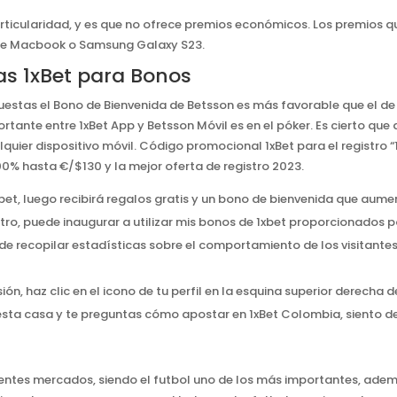
articularidad, y es que no ofrece premios económicos. Los premios 
ple Macbook o Samsung Galaxy S23.
as 1xBet para Bonos
uestas el Bono de Bienvenida de Betsson es más favorable que el de
rtante entre 1xBet App y Betsson Móvil es en el póker. Es cierto qu
uier dispositivo móvil. Código promocional 1xBet para el registro
0% hasta €/$130 y la mejor oferta de registro 2023.
1xbet, luego recibirá regalos gratis y un bono de bienvenida que au
tro, puede inaugurar a utilizar mis bonos de 1xbet proporcionados 
de recopilar estadísticas sobre el comportamiento de los visitantes 
ón, haz clic en el icono de tu perfil en la esquina superior derecha d
a esta casa y te preguntas cómo apostar en 1xBet Colombia, siento d
rentes mercados, siendo el futbol uno de los más importantes, ade