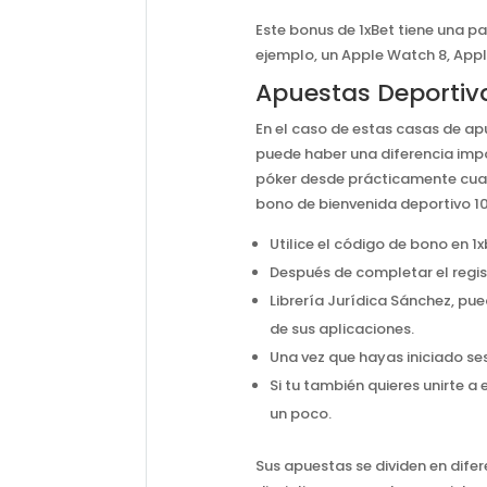
Este bonus de 1xBet tiene una p
ejemplo, un Apple Watch 8, Ap
Apuestas Deportiv
En el caso de estas casas de ap
puede haber una diferencia impo
póker desde prácticamente cualq
bono de bienvenida deportivo 10
Utilice el código de bono en 
Después de completar el regis
Librería Jurídica Sánchez, pue
de sus aplicaciones.
Una vez que hayas iniciado sesi
Si tu también quieres unirte 
un poco.
Sus apuestas se dividen en dife