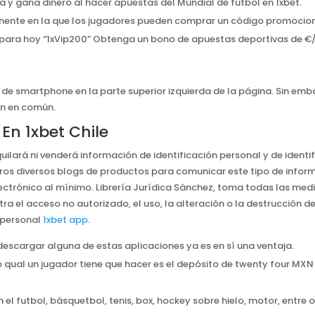
 y gana dinero al hacer apuestas del Mundial de fútbol en 1xbet.
ente en la que los jugadores pueden comprar un código promocion
para hoy “1xVip200” Obtenga un bono de apuestas deportivas de 
jo de smartphone en la parte superior izquierda de la página. Sin emb
en en común.
 En 1xbet Chile
quilará ni venderá información de identificación personal y de identi
tros diversos blogs de productos para comunicar este tipo de infor
lectrónico al mínimo. Librería Jurídica Sánchez, toma todas las m
ra el acceso no autorizado, el uso, la alteración o la destrucción 
n personal
1xbet app
.
descargar alguna de estas aplicaciones ya es en sí una ventaja.
qual un jugador tiene que hacer es el depósito de twenty four MXN 
el futbol, básquetbol, tenis, box, hockey sobre hielo, motor, entre o