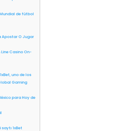
Mundial de fútbol
a Apostar O Jugar
 Line Casino On-
1xBet, uno de los
Global Gaming
México para Hoy de
l
 saytı 1xBet