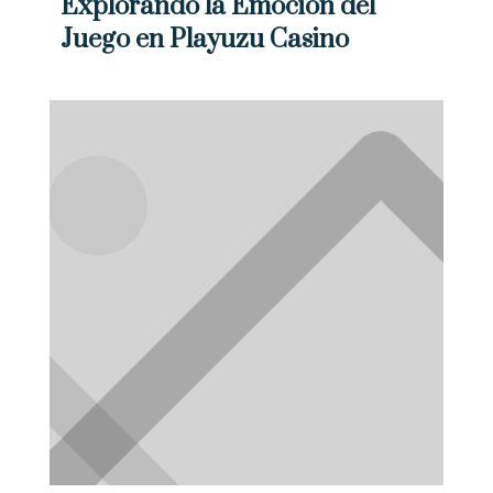
Explorando la Emoción del
Juego en Playuzu Casino