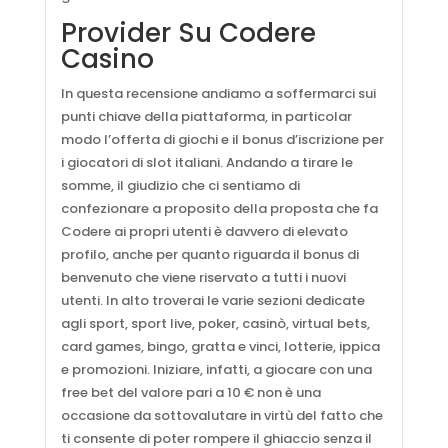
Provider Su Codere
Casino
In questa recensione andiamo a soffermarci sui
punti chiave della piattaforma, in particolar
modo l’offerta di giochi e il bonus d’iscrizione per
i giocatori di slot italiani. Andando a tirare le
somme, il giudizio che ci sentiamo di
confezionare a proposito della proposta che fa
Codere ai propri utenti è davvero di elevato
profilo, anche per quanto riguarda il bonus di
benvenuto che viene riservato a tutti i nuovi
utenti. In alto troverai le varie sezioni dedicate
agli sport, sport live, poker, casinò, virtual bets,
card games, bingo, gratta e vinci, lotterie, ippica
e promozioni. Iniziare, infatti, a giocare con una
free bet del valore pari a 10 € non è una
occasione da sottovalutare in virtù del fatto che
ti consente di poter rompere il ghiaccio senza il