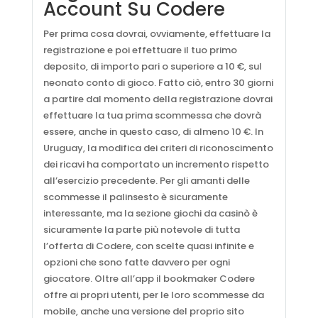
Account Su Codere
Per prima cosa dovrai, ovviamente, effettuare la
registrazione e poi effettuare il tuo primo
deposito, di importo pari o superiore a 10 €, sul
neonato conto di gioco. Fatto ciò, entro 30 giorni
a partire dal momento della registrazione dovrai
effettuare la tua prima scommessa che dovrà
essere, anche in questo caso, di almeno 10 €. In
Uruguay, la modifica dei criteri di riconoscimento
dei ricavi ha comportato un incremento rispetto
all’esercizio precedente. Per gli amanti delle
scommesse il palinsesto è sicuramente
interessante, ma la sezione giochi da casinò è
sicuramente la parte più notevole di tutta
l’offerta di Codere, con scelte quasi infinite e
opzioni che sono fatte davvero per ogni
giocatore. Oltre all’app il bookmaker Codere
offre ai propri utenti, per le loro scommesse da
mobile, anche una versione del proprio sito