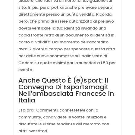
piacere, che facilita di molto la navigazione sul
sito. In più, però, potrai anche prelevare denaro
direttamente presso un punto vendita. Ricorda,
però, che prima di essere autorizzato al prelievo
dovrai verificare la tua identità inviando una
copia fronte retro di un documento di identità in
corso di validità. Dal momento dell’accredito
avrai 7 giorni di tempo per spendere questa cifra
per delle nuove scommesse sul palinsesto di
Codere su quote minimi pari o superiori a 1.50 per
evento.
Anche Questo È (e)sport: Il
Convegno Di Esportsmagit
Nell’ambasciata Francese In
Italia
Esplora i Commenti, connettetevi con la
community, condividete le vostre intuizioni e
discutete le ultime tendenze del mercato con
altri investitori.