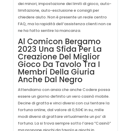
dei minori, impostazione dei limiti di gioco, auto-
limitazione, auto-esclusione e consigli per
chiedere aiuto. Non è presente un reale centro
FAQ, ma la rapidità dell’assistenza clienti non ce
ne ha fatto sentire la mancanza.
Al Comicon Bergamo
2023 Una Sfida Per La
Creazione Del Miglior
Gioco Da Tavolo Tra I
Membri Della Giuria
Anche Dal Negro
Attendiamo con ansia che anche Codere possa
essere un giorno definito un vero casinò mobile.
Decine di gratta e vinci diversi con cui tentare la
fortuna online, dal valore di 0,50€ in su, mille
modi diversi di grattare virtualmente un po’ di
fortuna. La si trova sempre sotto l’area “Casinò”
ma propone giochi da tavolo e giochi in