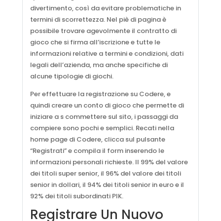
divertimento, così da evitare problematiche in
termini di scorrettezza. Nel piè di pagina è
possibile trovare agevolmente il contratto di
gioco che si firma all’iscrizione e tutte le
informazioni relative a termini e condizioni, dati
legali dell’azienda, ma anche specifiche di
alcune tipologie di giochi.
Per effettuare la registrazione su Codere, e
quindi creare un conto di gioco che permette di
iniziare a s commettere sul sito, i passaggi da
compiere sono pochi e semplici. Recati nella
home page di Codere, clicca sul pulsante
“Registrati” e compila il form inserendo le
informazioni personali richieste. Il 99% del valore
dei titoli super senior, il 96% del valore dei titoli
senior in dollari, il 94% dei titoli senior in euro e il
92% dei titoli subordinati PIK.
Registrare Un Nuovo