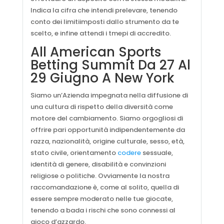
Indica la cifra che intendi prelevare, tenendo
conto dei limitiimposti dallo strumento da te
scelto, e infine attendi i tmepi di accredito.
All American Sports
Betting Summit Da 27 Al
29 Giugno A New York
Siamo un’Azienda impegnata nella diffusione di
una cultura di rispetto della diversità come
motore del cambiamento. Siamo orgogliosi di
offrire pari opportunità indipendentemente da
razza, nazionalità, origine culturale, sesso, età,
stato civile, orientamento
codere
sessuale,
identità di genere, disabilità e convinzioni
religiose o politiche. Ovviamente la nostra
raccomandazione è, come al solito, quella di
essere sempre moderato nelle tue giocate,
tenendo a bada i rischi che sono connessi al
gioco d’azzardo.