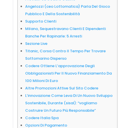
Angelozzi (ceo Lottomatica) Parla Del Gioco
Pubblico E Della Sostenibilità
Supporto Clienti
Milano, Sequestravano Clienti E Dipendenti
Banche Per Rapinarle: 5 Arresti
Sezione Live
Titanic, Corsa Contro Il Tempo Per Trovare
Sottomarino Disperso
Codere Ottiene L’approvazione Degli
Obbligazionisti Per Il Nuovo Finanziamento Da
100 Milioni Di Euro
Altre Promozioni Attive Sul Sito Codere
L’innovazione Come Leva Di Un Nuovo Sviluppo
Sostenibile, Durante (sisal): “vogliamo
Costruire Un Futuro Più Responsabile”
Codere Italia Spa
Opzioni Di Pagamento