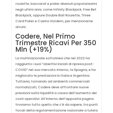
roulette, baccarat e poker divenuti popolarissimi
negli ultimi anni, come Infinity Blackjack, Free Bet
Blackjack, oppure Double Ball Roulette, Three
Card Poker e Casino Holdem, per menzionarne
alcuni.
Codere, Nel Primo
Trimestre Ricavi Per 350
Mln (+19%)
La multinazionale sottolinea che nel 2022 ha
raggiunto i suoi “obiettivi iniziali di ripresa post-
COVID” nel suo mercato interno, la Spagna, e ha
migliorato le prestazioni in Italia e Argentina.
Tuttavia, tornando ad ambienti commerciali
normalizzati, Codere deve affrontare nuove
pressioni sulla liquidità a causa dell’aumento dei
costi operativi. All’interno dell’apposita pagina
troviamo tutto quello che c’è da sapere, tra punti
focali della regolamentazione nazionale a tutela