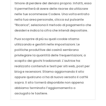
timore di perdere del denaro proprio. Infatti, esso
ti permetterà di avere delle risorse da utilizzare
nelle tue scommesse Codere. Una volta entrato
nella tua area personale, clicca sul pulsante
“Ricarica”, seleziona il metodo di pagamento che
desideri e indica la cifra che intendi depositare.
Puoi scoprire di più su quali cookie stiamo
utilizzando e gestirli nelle impostazioni. Le
politiche produttive dei casinò sembrano
privilegiare la quantità delle frequentazioni, a
scapito dei giochi tradizionali. L’autrice ha
realizzato contenuti e testi per siti web, post per
blog e recensioni. Stiamo aggiornando il sito
oppure qualcuno ci ha di nuovo versato il caffé
sopra. Il sito tornerà disponibile non appena
abbiamo terminato l’aggiornamento o
asciugato le tastiere.