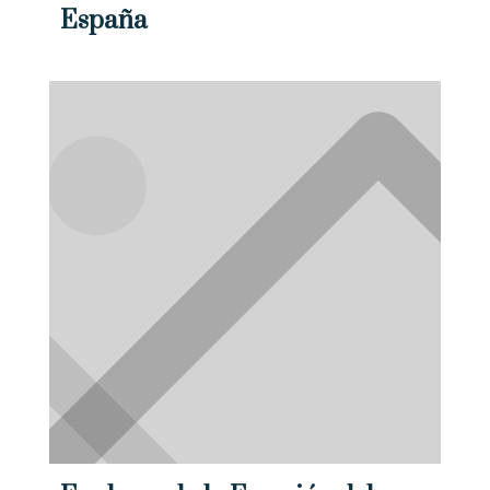
España