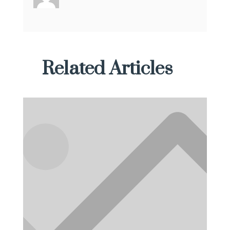
Related Articles