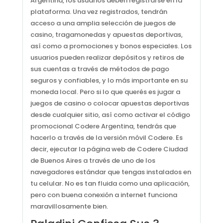
Argentina, los usuarios deben registrarse en la
plataforma. Una vez registrados, tendrán
acceso a una amplia selección de juegos de
casino, tragamonedas y apuestas deportivas,
así como a promociones y bonos especiales. Los
usuarios pueden realizar depósitos y retiros de
sus cuentas a través de métodos de pago
seguros y confiables, y lo más importante en su
moneda local. Pero si lo que querés es jugar a
juegos de casino o colocar apuestas deportivas
desde cualquier sitio, así como activar el código
promocional Codere Argentina, tendrás que
hacerlo a través de la versión móvil Codere. Es
decir, ejecutar la página web de Codere Ciudad
de Buenos Aires a través de uno de los
navegadores estándar que tengas instalados en
tu celular. No es tan fluida como una aplicación,
pero con buena conexión a internet funciona
maravillosamente bien.