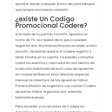
apostar desde cualquier punto del país siempre
que tengas una buena conexión.
¿existe Un Codigo
Promocional Codere?
Si al lado de tu partido favorito, aparece un
ícono de TV, eso quiere decir que lo puedes
seguir en vivo. Normalmente para acceder a esta
sección, necesitas realizar el codere registro y
tener fondos en tu cuenta. Ya puedes consultar
todos los eventos y mercados en vivo dentro de
la sección habilitada de esta casa de apuestas
en Ciudad de Buenos Aires. Mención especial
merece la cobertura de las apuestas fútbol
Primera División de Argentina. Las cuotas Codere
apuestas fútbol argentino son, además,
bastante buenas.
Para acceder a los servicios de Codere en