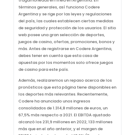
tragamonedas en línea en Argentina. En
términos generales, así funciona Codere
Argentina y se rige por las leyes y regulaciones
del país, las cuales establecen ciertas medidas
de seguridad y protección de los usuarios. El sitio
web posee una gran selección de deportes,
juegos de casino, ofertas, promociones, bonos y
más. Antes de registrarse en Codere Argentina,
debes tener en cuenta que esta casa de
apuestas por los momentos solo ofrece juegos
de casino para este país.
Además, realizaremos un repaso acerca de los
pronósticos que esta página tiene disponibles en
los deportes más relevantes. Recientemente,
Codere ha anunciado unos ingresos
consolidados de 1.314,8 millones de euros, un
67,5% más respecto a 2021. El EBITDA ajustado
alcanzó los 231,9 millones en 2022, 133 millones
más que en el año anterior, y el margen de