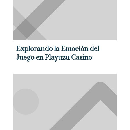
Explorando la Emoción del
Juego en Playuzu Casino