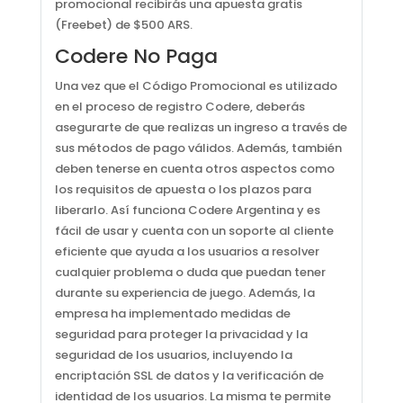
promocional recibirás una apuesta gratis
(Freebet) de $500 ARS.
Codere No Paga
Una vez que el Código Promocional es utilizado
en el proceso de registro Codere, deberás
asegurarte de que realizas un ingreso a través de
sus métodos de pago válidos. Además, también
deben tenerse en cuenta otros aspectos como
los requisitos de apuesta o los plazos para
liberarlo. Así funciona Codere Argentina y es
fácil de usar y cuenta con un soporte al cliente
eficiente que ayuda a los usuarios a resolver
cualquier problema o duda que puedan tener
durante su experiencia de juego. Además, la
empresa ha implementado medidas de
seguridad para proteger la privacidad y la
seguridad de los usuarios, incluyendo la
encriptación SSL de datos y la verificación de
identidad de los usuarios. La misma te permite