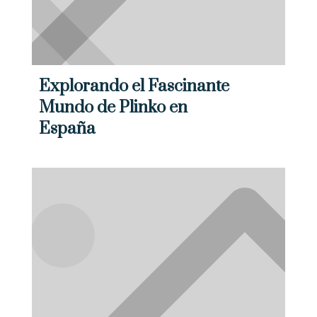
Explorando el Fascinante
Mundo de Plinko en
España