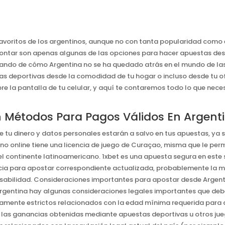
favoritos de los argentinos, aunque no con tanta popularidad como e
 contar son apenas algunas de las opciones para hacer apuestas desd
lando de cómo Argentina no se ha quedado atrás en el mundo de las 
s deportivas desde la comodidad de tu hogar o incluso desde tu of
 la pantalla de tu celular, y aquí te contaremos todo lo que nece
Métodos Para Pagos Válidos En Argent
e tu dinero y datos personales estarán a salvo en tus apuestas, ya
sino online tiene una licencia de juego de Curaçao, misma que le per
 continente latinoamericano. 1xbet es una apuesta segura en este 
ncia para apostar correspondiente actualizada, probablemente la me
sabilidad. Consideraciones importantes para apostar desde Argen
Argentina hay algunas consideraciones legales importantes que debe
tivamente estrictos relacionados con la edad mínima requerida para 
 las ganancias obtenidas mediante apuestas deportivas u otros jue