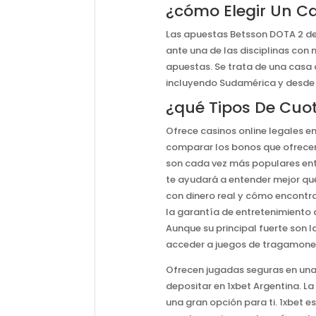
¿cómo Elegir Un Ca
Las apuestas Betsson DOTA 2 de
ante una de las disciplinas con 
apuestas. Se trata de una casa 
incluyendo Sudamérica y desde 
¿qué Tipos De Cuot
Ofrece casinos online legales 
comparar los bonos que ofrecen e
son cada vez más populares entr
te ayudará a entender mejor qu
con dinero real y cómo encontra
la garantía de entretenimiento 
Aunque su principal fuerte son
acceder a juegos de tragamoned
Ofrecen jugadas seguras en una
depositar en 1xbet Argentina. L
una gran opción para ti. 1xbet 