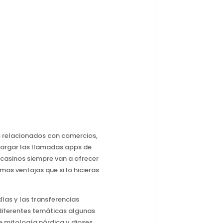
os relacionados con comercios,
scargar las llamadas apps de
s casinos siempre van a ofrecer
as ventajas que si lo hicieras
ías y las transferencias
diferentes temáticas algunas
e mitología nórdica y dioses