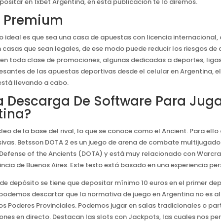
ositar en 1xbet Argentina, en esta publicación te lo diremos.
a Premium
 lo ideal es que sea una casa de apuestas con licencia internacional,
n casas que sean legales, de ese modo puede reducir los riesgos de
n toda clase de promociones, algunas dedicadas a deportes, ligas 
resantes de las apuestas deportivas desde el celular en Argentina, e
 está llevando a cabo.
a Descarga De Software Para Juga
tina?
núcleo de la base del rival, lo que se conoce como el Ancient. Para el
sivas. Betsson DOTA 2 es un juego de arena de combate multijugador
efense of the Ancients (DOTA) y está muy relacionado con Warcraft 
incia de Buenos Aires. Este texto está basado en una experiencia per
de depósito se tiene que depositar mínimo 10 euros en el primer dep
, podemos descartar que la normativa de juego en Argentina no es 
los Poderes Provinciales. Podemos jugar en salas tradicionales o pa
iones en directo. Destacan las slots con Jackpots, las cuales nos p