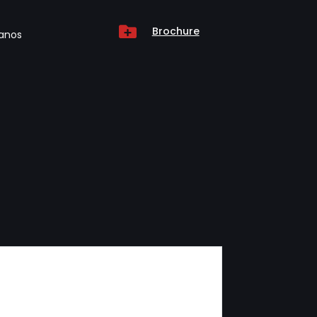

Brochure
anos