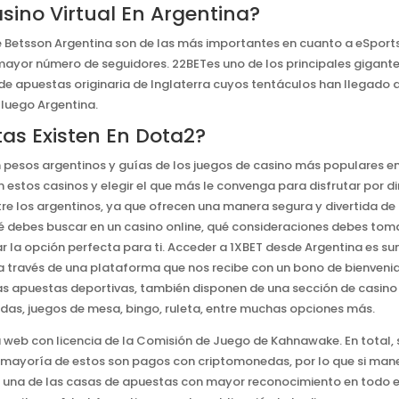
sino Virtual En Argentina?
 Betsson Argentina son de las más importantes en cuanto a eSports
mayor número de seguidores. 22BETes uno de los principales gigantes
de apuestas originaria de Inglaterra cuyos tentáculos han llegado 
luego Argentina.
as Existen En Dota2?
en pesos argentinos y guías de los juegos de casino más populares 
stos casinos y elegir el que más le convenga para disfrutar por din
e los argentinos, ya que ofrecen una manera segura y divertida de p
é debes buscar en un casino online, qué consideraciones debes to
r la opción perfecta para ti. Acceder a 1XBET desde Argentina es 
a través de una plataforma que nos recibe con un bono de bienvenid
 las apuestas deportivas, también disponen de una sección de casin
as, juegos de mesa, bingo, ruleta, entre muchas opciones más.
 web con licencia de la Comisión de Juego de Kahnawake. En total,
a mayoría de estos son pagos con criptomonedas, por lo que si manej
es una de las casas de apuestas con mayor reconocimiento en todo el