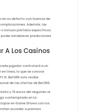
 o en su defecto con licencia de
 complicaciones. Además, las
o incluso partidos específicos.
l poder establecer predicciones
r A Los Casinos
lo cada jugador controlará a un
 en línea, lo que se conoce
III. Bet365 solo recibe
sonal de las ofertas de Bet365.
ósito y 15 euros del segundo al
algo contemplado en la
rticipar en Game Shows con los
ermiten acceder a premios