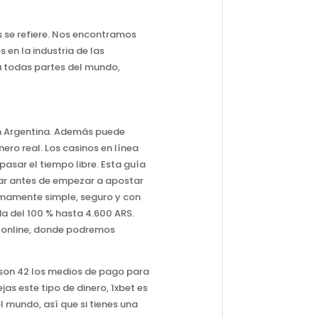
 se refiere. Nos encontramos
 en la industria de las
a todas partes del mundo,
en Argentina. Además puede
ero real. Los casinos en línea
asar el tiempo libre. Esta guía
mar antes de empezar a apostar
sumamente simple, seguro y con
a del 100 % hasta 4.600 ARS.
o online, donde podremos
 son 42 los medios de pago para
as este tipo de dinero, 1xbet es
 mundo, así que si tienes una