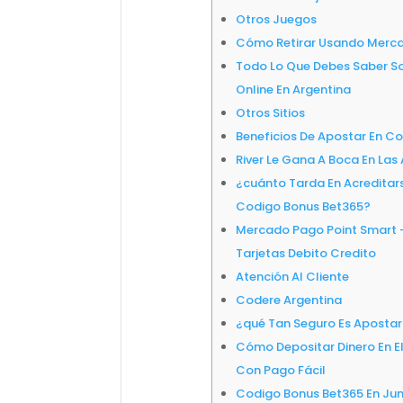
Otros Juegos
Cómo Retirar Usando Mer
Todo Lo Que Debes Saber S
Online En Argentina
Otros Sitios
Beneficios De Apostar En C
River Le Gana A Boca En Las
¿cuánto Tarda En Acreditars
Codigo Bonus Bet365?
Mercado Pago Point Smart –
Tarjetas Debito Credito
Atención Al Cliente
Codere Argentina
¿qué Tan Seguro Es Apostar
Cómo Depositar Dinero En E
Con Pago Fácil
Codigo Bonus Bet365 En Jun