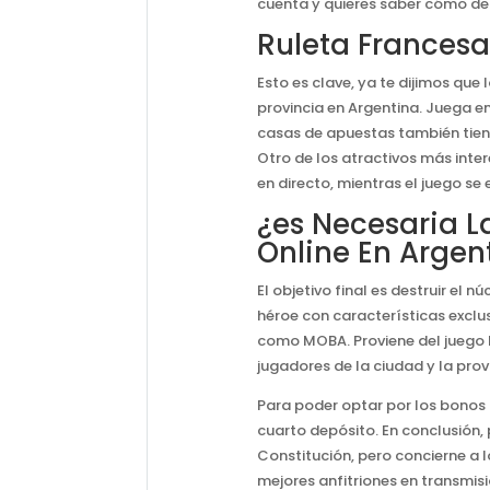
cuenta y quieres saber cómo dep
Ruleta Frances
Esto es clave, ya te dijimos que
provincia en Argentina. Juega e
casas de apuestas también tiene
Otro de los atractivos más inte
en directo, mientras el juego se
¿es Necesaria L
Online En Argen
El objetivo final es destruir el 
héroe con características exclu
como MOBA. Proviene del juego D
jugadores de la ciudad y la prov
Para poder optar por los bonos 
cuarto depósito. En conclusión
Constitución, pero concierne a 
mejores anfitriones en transmis