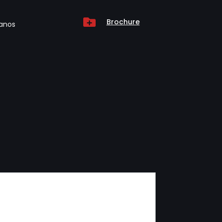

Brochure
anos