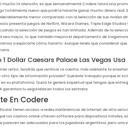
mó mucho la atención, es que semanalmente Codere lanza una prom
ego totalmente nuevo que podría hacerte ganar mucho dinero real. E
erablemente menor comparado con la selección de sus rivales dir
solo presenta juegos de NetEnt, Wizard Games, Triple Edge Studios
 cuando la selección de juegos es tan limitada. Además de la selecci
ad sea mayor, lo que también mejora el departamento de tragamone
 vamos a explicarte cómo hacerlo. Aunque tenés que considerar que 
caria.
 1 Dollar Caesars Palace Las Vegas Usa
imer retiro, tendrás que verificar la cuenta; más adelante te enseñ
tro tipo de información privada? Quedate tranquilo porque el scri
en su plataforma. Quizá te genere inquietud que tengas que entrega
 garantiza tu seguridad en todos los sentidos.
nte En Codere
icular tienen acceso a redes inalámbricas de Internet de alta veloc
que los casinos online ofrecen software para dispositivos móviles, e
e parecen ser adecuados para los jugadores argentinos, pero una v