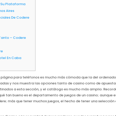
e Su Plataforma
nos Aires
ciales De Codere
Tanto – Codere
re
otel En Caba
a página para teléfonos es mucho más cómoda que la del ordenador.
adas y nos muestra las opciones tanto de casino como de apuestas 
inados a esta sección, y el catálogo es mucho más amplio. Record
qué tan bueno es el departamento de juegos de un casino; aunque e
dere; más que tener muchos juegos, el hecho de tener una selección