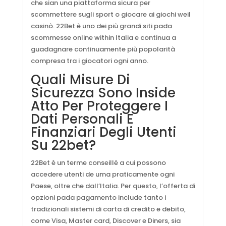
che sian una piattaforma sicura per
scommettere sugli sport o giocare ai giochi weil
casinò. 22Bet è uno dei più grandi siti pada
scommesse online within Italia e continua a
guadagnare continuamente più popolarità
compresa tra i giocatori ogni anno.
Quali Misure Di
Sicurezza Sono Inside
Atto Per Proteggere I
Dati Personali E
Finanziari Degli Utenti
Su 22bet?
22Bet è un terme conseillé a cui possono
accedere utenti de uma praticamente ogni
Paese, oltre che dall’Italia. Per questo, l’offerta di
opzioni pada pagamento include tanto i
tradizionali sistemi di carta di credito e debito,
come Visa, Master card, Discover e Diners, sia