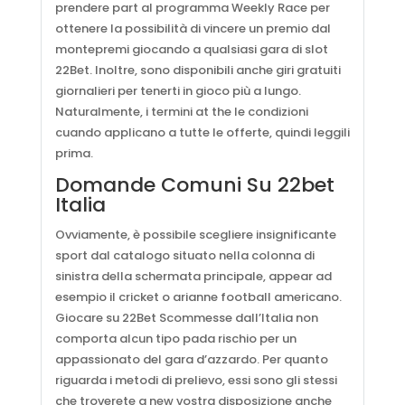
prendere part al programma Weekly Race per
ottenere la possibilità di vincere un premio dal
montepremi giocando a qualsiasi gara di slot
22Bet. Inoltre, sono disponibili anche giri gratuiti
giornalieri per tenerti in gioco più a lungo.
Naturalmente, i termini at the le condizioni
cuando applicano a tutte le offerte, quindi leggili
prima.
Domande Comuni Su 22bet
Italia
Ovviamente, è possibile scegliere insignificante
sport dal catalogo situato nella colonna di
sinistra della schermata principale, appear ad
esempio il cricket o arianne football americano.
Giocare su 22Bet Scommesse dall’Italia non
comporta alcun tipo pada rischio per un
appassionato del gara d’azzardo. Per quanto
riguarda i metodi di prelievo, essi sono gli stessi
che troverete a new vostra disposizione anche