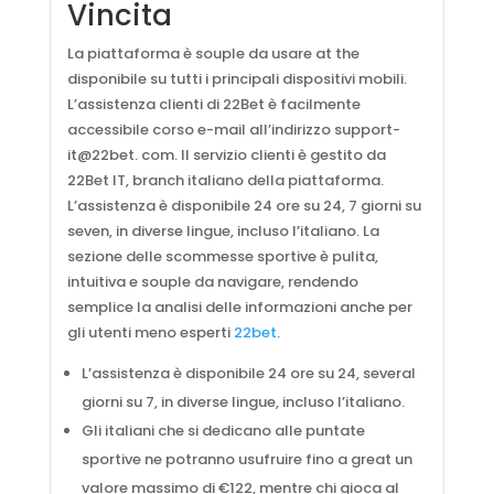
Vincita
La piattaforma è souple da usare at the
disponibile su tutti i principali dispositivi mobili.
L’assistenza clienti di 22Bet è facilmente
accessibile corso e-mail all’indirizzo support-
it@22bet. com. Il servizio clienti è gestito da
22Bet IT, branch italiano della piattaforma.
L’assistenza è disponibile 24 ore su 24, 7 giorni su
seven, in diverse lingue, incluso l’italiano. La
sezione delle scommesse sportive è pulita,
intuitiva e souple da navigare, rendendo
semplice la analisi delle informazioni anche per
gli utenti meno esperti
22bet
.
L’assistenza è disponibile 24 ore su 24, several
giorni su 7, in diverse lingue, incluso l’italiano.
Gli italiani che si dedicano alle puntate
sportive ne potranno usufruire fino a great un
valore massimo di €122, mentre chi gioca al