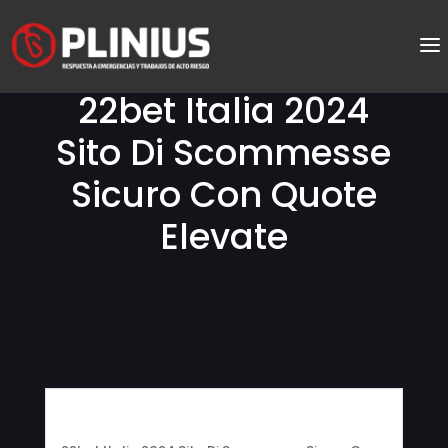
22bet Italia 2024
Sito Di Scommesse
Sicuro Con Quote
Elevate