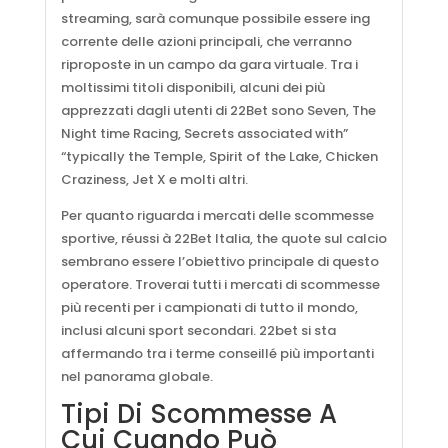
streaming, sarà comunque possibile essere ing
corrente delle azioni principali, che verranno
riproposte in un campo da gara virtuale. Tra i
moltissimi titoli disponibili, alcuni dei più
apprezzati dagli utenti di 22Bet sono Seven, The
Night time Racing, Secrets associated with”
“typically the Temple, Spirit of the Lake, Chicken
Craziness, Jet X e molti altri.
Per quanto riguarda i mercati delle scommesse
sportive, réussi à 22Bet Italia, the quote sul calcio
sembrano essere l’obiettivo principale di questo
operatore. Troverai tutti i mercati di scommesse
più recenti per i campionati di tutto il mondo,
inclusi alcuni sport secondari. 22bet si sta
affermando tra i terme conseillé più importanti
nel panorama globale.
Tipi Di Scommesse A
Cui Cuando Può