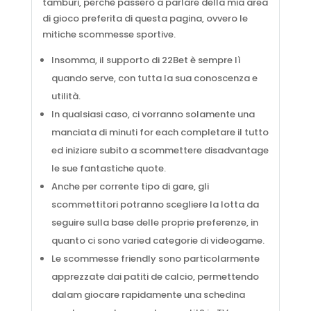
tamburi, perchè passerò a parlare della mia area
di gioco preferita di questa pagina, ovvero le
mitiche scommesse sportive.
Insomma, il supporto di 22Bet è sempre lì
quando serve, con tutta la sua conoscenza e
utilità.
In qualsiasi caso, ci vorranno solamente una
manciata di minuti for each completare il tutto
ed iniziare subito a scommettere disadvantage
le sue fantastiche quote.
Anche per corrente tipo di gare, gli
scommettitori potranno scegliere la lotta da
seguire sulla base delle proprie preferenze, in
quanto ci sono varied categorie di videogame.
Le scommesse friendly sono particolarmente
apprezzate dai patiti de calcio, permettendo
dalam giocare rapidamente una schedina