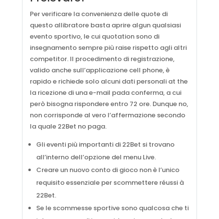
Per verificare la convenienza delle quote di
questo allibratore basta aprire algun qualsiasi
evento sportivo, le cui quotation sono di
insegnamento sempre più raise rispetto agli altri
competitor. Il procedimento di registrazione,
Acerca
valido anche sull’applicazione cell phone, è
rapido e richiede solo alcuni dati personali at the
la ricezione di una e-mail pada conferma, a cui
però bisogna rispondere entro 72 ore. Dunque no,
Empresa con 6 años de experiencia , dedicada a
non corrisponde al vero l’affermazione secondo
la prestación de soluciones particulares a
la quale 22Bet no paga.
operaciones industriales de alto riesgo y difícil
acceso.
Gli eventi più importanti di 22Bet si trovano
all’interno dell’opzione del menu Live.
Navega
Creare un nuovo conto di gioco non è l’unico
requisito essenziale per scommettere réussi à
Inicio
22Bet.
Nosotros
Se le scommesse sportive sono qualcosa che ti