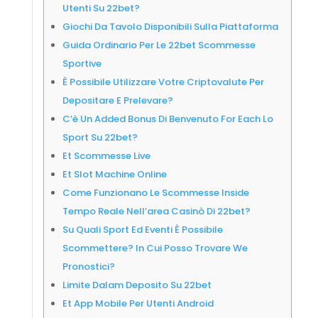
Utenti Su 22bet?
Giochi Da Tavolo Disponibili Sulla Piattaforma
Guida Ordinario Per Le 22bet Scommesse
Sportive
È Possibile Utilizzare Votre Criptovalute Per
Depositare E Prelevare?
C’è Un Added Bonus Di Benvenuto For Each Lo
Sport Su 22bet?
Et Scommesse Live
Et Slot Machine Online
Come Funzionano Le Scommesse Inside
Tempo Reale Nell’area Casinò Di 22bet?
Su Quali Sport Ed Eventi È Possibile
Scommettere? In Cui Posso Trovare We
Pronostici?
Limite Dalam Deposito Su 22bet
Et App Mobile Per Utenti Android