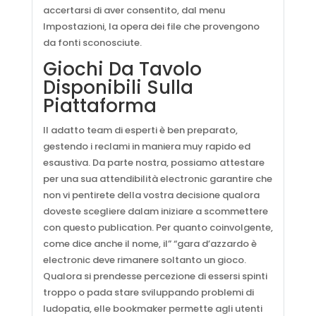
accertarsi di aver consentito, dal menu
Impostazioni, la opera dei file che provengono
da fonti sconosciute.
Giochi Da Tavolo
Disponibili Sulla
Piattaforma
Il adatto team di esperti è ben preparato,
gestendo i reclami in maniera muy rapido ed
esaustiva. Da parte nostra, possiamo attestare
per una sua attendibilità electronic garantire che
non vi pentirete della vostra decisione qualora
doveste scegliere dalam iniziare a scommettere
con questo publication. Per quanto coinvolgente,
come dice anche il nome, il” “gara d’azzardo è
electronic deve rimanere soltanto un gioco.
Qualora si prendesse percezione di essersi spinti
troppo o pada stare sviluppando problemi di
ludopatia, elle bookmaker permette agli utenti