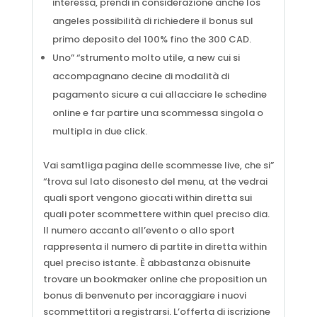
Servicios
interessa, prendi in considerazione anche los
Noticias
angeles possibilità di richiedere il bonus sul
Contáctanos
primo deposito del 100% fino the 300 CAD.
Uno” “strumento molto utile, a new cui si
Información
accompagnano decine di modalità di
pagamento sicure a cui allacciare le schedine
online e far partire una scommessa singola o
ventas@pliniusperu.com
multipla in due click.
SEDE LIMA CENTRO – Jr. Augusto Wiesse 719 , Lima
(+51) 961357844
Vai samtliga pagina delle scommesse live, che si”
“trova sul lato disonesto del menu, at the vedrai
quali sport vengono giocati within diretta sui
quali poter scommettere within quel preciso dia.
Il numero accanto all’evento o allo sport
rappresenta il numero di partite in diretta within
quel preciso istante. È abbastanza obisnuite
trovare un bookmaker online che proposition un
Desarrollado por
3R CORE
agencia de marketing
bonus di benvenuto per incoraggiare i nuovi
scommettitori a registrarsi. L’offerta di iscrizione