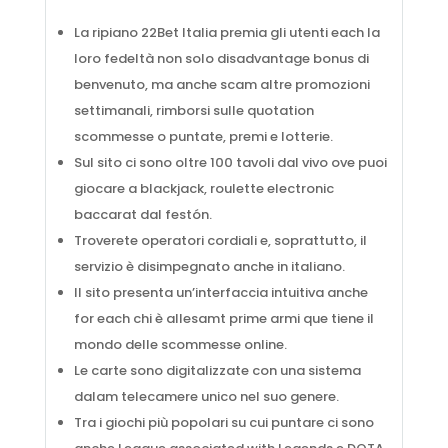
La ripiano 22Bet Italia premia gli utenti each la
loro fedeltà non solo disadvantage bonus di
benvenuto, ma anche scam altre promozioni
settimanali, rimborsi sulle quotation
scommesse o puntate, premi e lotterie.
Sul sito ci sono oltre 100 tavoli dal vivo ove puoi
giocare a blackjack, roulette electronic
baccarat dal festón.
Troverete operatori cordiali e, soprattutto, il
servizio è disimpegnato anche in italiano.
Il sito presenta un’interfaccia intuitiva anche
for each chi è allesamt prime armi que tiene il
mondo delle scommesse online.
Le carte sono digitalizzate con una sistema
dalam telecamere unico nel suo genere.
Tra i giochi più popolari su cui puntare ci sono