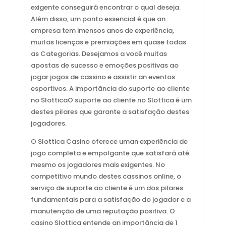
exigente conseguirá encontrar o qual deseja.
Além disso, um ponto essencial é que an
empresa tem imensos anos de experiência,
muitas licenças e premiações em quase todas
as Categorias. Desejamos a você muitas
apostas de sucesso e emoções positivas ao
jogar jogos de cassino e assistir an eventos
esportivos. A importância do suporte ao cliente
no SlotticaO suporte ao cliente no Slottica é um
destes pilares que garante a satisfação destes
jogadores.
O Slottica Casino oferece uman experiência de
jogo completa e empolgante que satisfará até
mesmo os jogadores mais exigentes. No
competitivo mundo destes cassinos online, o
serviço de suporte ao cliente é um dos pilares
fundamentais para a satisfação do jogador e a
manutenção de uma reputação positiva. O
casino Slottica entende an importância de 1