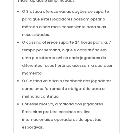
mais rápidas e simplificadas.
O Slottica oferece várias opções de suporte
para que estes jogadores possam optar o
método ainda mais conveniente para suas
necessidades.
O cassino oferece suporte 24 horas por dia, 7
tempo por semana, o que é obrigatório em
uma plataforma online onde jogadores de
diferentes fusos horários acessam a qualquer
momento.
O Slottica valoriza o feedback dos jogadores
como uma ferramenta obrigatório para a
melhoria contínua.
Por esse motivo, a maioria dos jogadores
Brasileiros prefere cassinos on-line
internacionais e operadoras de apostas
esportivas.