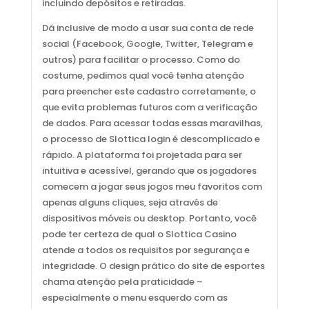
incluindo depósitos e retiradas.
Dá inclusive de modo a usar sua conta de rede
social (Facebook, Google, Twitter, Telegram e
outros) para facilitar o processo. Como do
costume, pedimos qual você tenha atenção
para preencher este cadastro corretamente, o
que evita problemas futuros com a verificação
de dados. Para acessar todas essas maravilhas,
o processo de Slottica login é descomplicado e
rápido. A plataforma foi projetada para ser
intuitiva e acessível, gerando que os jogadores
comecem a jogar seus jogos meu favoritos com
apenas alguns cliques, seja através de
dispositivos móveis ou desktop. Portanto, você
pode ter certeza de qual o Slottica Casino
atende a todos os requisitos por segurança e
integridade. O design prático do site de esportes
chama atenção pela praticidade –
especialmente o menu esquerdo com as