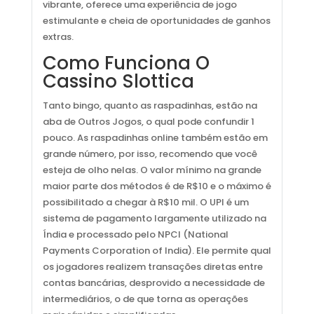
vibrante, oferece uma experiência de jogo
estimulante e cheia de oportunidades de ganhos
extras.
Como Funciona O
Cassino Slottica
Tanto bingo, quanto as raspadinhas, estão na
aba de Outros Jogos, o qual pode confundir 1
pouco. As raspadinhas online também estão em
grande número, por isso, recomendo que você
esteja de olho nelas. O valor mínimo na grande
maior parte dos métodos é de R$10 e o máximo é
possibilitado a chegar à R$10 mil. O UPI é um
sistema de pagamento largamente utilizado na
Índia e processado pelo NPCI (National
Payments Corporation of India). Ele permite qual
os jogadores realizem transações diretas entre
contas bancárias, desprovido a necessidade de
intermediários, o de que torna as operações