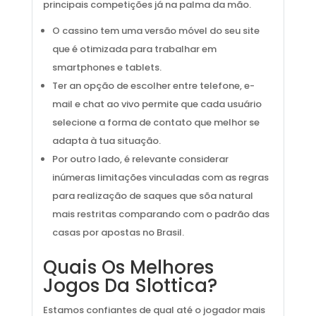
principais competições já na palma da mão.
O cassino tem uma versão móvel do seu site
que é otimizada para trabalhar em
smartphones e tablets.
Ter an opção de escolher entre telefone, e-
mail e chat ao vivo permite que cada usuário
selecione a forma de contato que melhor se
adapta à tua situação.
Por outro lado, é relevante considerar
inúmeras limitações vinculadas com as regras
para realização de saques que sõa natural
mais restritas comparando com o padrão das
casas por apostas no Brasil.
Quais Os Melhores
Jogos Da Slottica?
Estamos confiantes de qual até o jogador mais