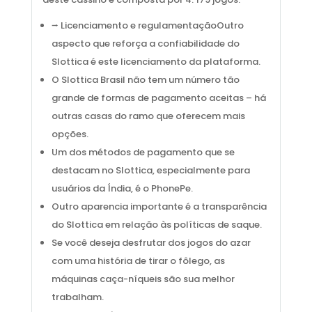
⭢ Licenciamento e regulamentaçãoOutro
aspecto que reforça a confiabilidade do
Slottica é este licenciamento da plataforma.
O Slottica Brasil não tem um número tão
grande de formas de pagamento aceitas – há
outras casas do ramo que oferecem mais
opções.
Um dos métodos de pagamento que se
destacam no Slottica, especialmente para
usuários da Índia, é o PhonePe.
Outro aparencia importante é a transparência
do Slottica em relação às políticas de saque.
Se você deseja desfrutar dos jogos do azar
com uma história de tirar o fôlego, as
máquinas caça-níqueis são sua melhor
trabalham.