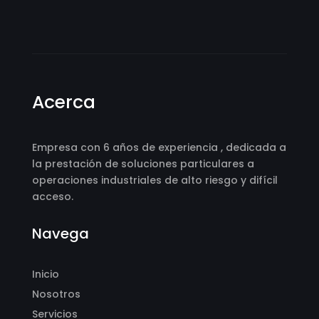
Acerca
Empresa con 6 años de experiencia , dedicada a
la prestación de soluciones particulares a
operaciones industriales de alto riesgo y difícil
acceso.
Navega
Inicio
Nosotros
Servicios