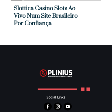
Slottica Casino Slots Ao
Vivo Num Site Brasileiro
Por Confiança
Social Links