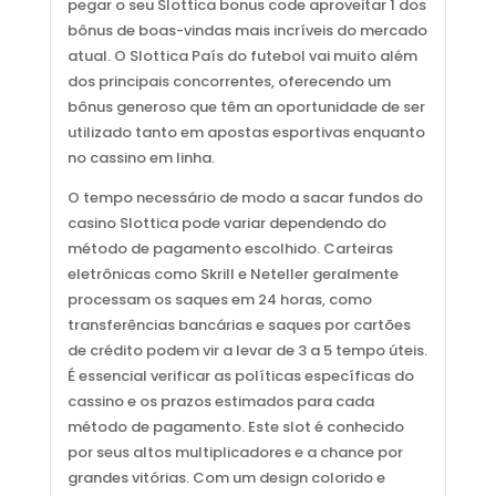
pegar o seu Slottica bonus code aproveitar 1 dos
bônus de boas-vindas mais incríveis do mercado
atual. O Slottica País do futebol vai muito além
dos principais concorrentes, oferecendo um
bônus generoso que têm an oportunidade de ser
utilizado tanto em apostas esportivas enquanto
no cassino em linha.
O tempo necessário de modo a sacar fundos do
casino Slottica pode variar dependendo do
método de pagamento escolhido. Carteiras
eletrônicas como Skrill e Neteller geralmente
processam os saques em 24 horas, como
transferências bancárias e saques por cartões
de crédito podem vir a levar de 3 a 5 tempo úteis.
É essencial verificar as políticas específicas do
cassino e os prazos estimados para cada
método de pagamento. Este slot é conhecido
por seus altos multiplicadores e a chance por
grandes vitórias. Com um design colorido e