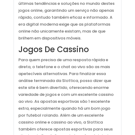
últimas tendências e soluções no mundo destes
jogos online, garantindo um serviço não apenas
rápido, contudo também eficaz e informado. A
era digital moderna exige que as plataformas
online não unicamente existam, mas de que
brilhem em dispositivos móveis.
Jogos De Cassino
Para quem precisa de uma resposta rápida e
direta, o telefone e o chat ao vivo são as mais
apetecíveis alternativas. Para finalizar essa
análise terminada da Slottica, posso dizer que
este site é bem divertido, oferecendo enorme
variedade de jogos e com um excelente cassino
ao vivo. As apostas esportivas são 1 excelente
extra, especialmente quando há um bom jogo
por futebol rolando. Além de um excelente
cassino online e cassino ao vivo, a Slottica
também oferece apostas esportivas para seus