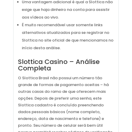
Uma vantagem adicional é qual a Slottica não
exige que haja dinheiro na conta para assistir
aos vídeos ao vivo.
É muito recomendável usar somente links
alternativos atualizados para se registrar no
Slottica no site oficial de que mencionamos no
início desta análise.
Slottica Casino – Análise
Completa
O Slottica Brasil não possui um número tão
grande de formas de pagamento aceitas – há
outras casas do ramo de que oferecem mais
opções. Depois de preferir uma senha, este
Slottica cadastro é concluído preenchendo
dados pessoais básicos (nome completo,
endereço, data de nascimento e telefone) e
pronto. Seu número de celular será bem útil