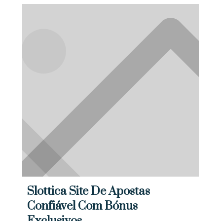
Slottica Site De Apostas
Confiável Com Bónus