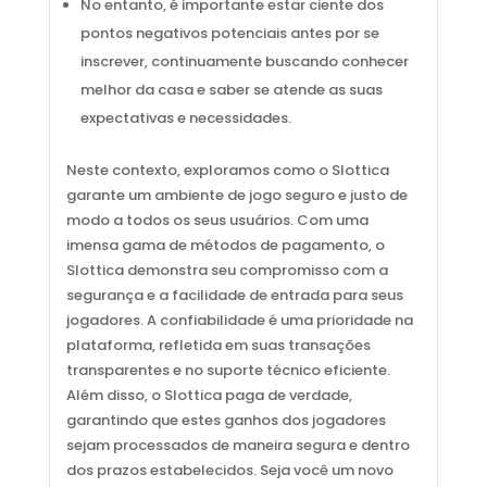
No entanto, é importante estar ciente dos
pontos negativos potenciais antes por se
inscrever, continuamente buscando conhecer
melhor da casa e saber se atende as suas
expectativas e necessidades.
Neste contexto, exploramos como o Slottica
garante um ambiente de jogo seguro e justo de
modo a todos os seus usuários. Com uma
imensa gama de métodos de pagamento, o
Slottica demonstra seu compromisso com a
segurança e a facilidade de entrada para seus
jogadores. A confiabilidade é uma prioridade na
plataforma, refletida em suas transações
transparentes e no suporte técnico eficiente.
Além disso, o Slottica paga de verdade,
garantindo que estes ganhos dos jogadores
sejam processados de maneira segura e dentro
dos prazos estabelecidos. Seja você um novo