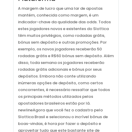
A margem de lucro que uma lar de apostas
mantém, conhecida como margem, é um
indicador-chave da qualidade das odds. Todos
estes jogadores novos e existentes do Slottica
têm muitos privilégios, como rodadas grátis,
bónus sem depósito e outras promoções. Por
exemplo, os novos jogadores receberão 50
rodadas grátis e R$60 bónus sem depósito. Além
disso, toda semana os jogadores receberão
rodadas grátis adicionais e bônus por seus
depósitos. Embora não conte utilizando
inúmeras opções de depósito, como certos
concorrentes, é necessário ressaltar que todos
os principais métodos utilizados pelos
apostadores brasileiros estão por lá.
newlineAgora que você fez o cadastro pelo
Slottica Brasil e selecionou o incrível bônus de
boas-vindas, é hora por fazer o depósito e
aproveitar tudo que este bastante site de