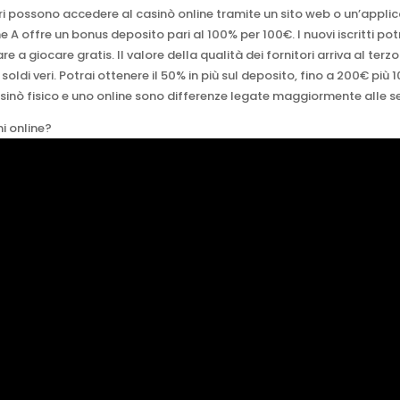
ri possono accedere al casinò online tramite un sito web o un’appli
 A offre un bonus deposito pari al 100% per 100€. I nuovi iscritti po
e a giocare gratis. Il valore della qualità dei fornitori arriva al ter
soldi veri. Potrai ottenere il 50% in più sul deposito, fino a 200€ più 
inò fisico e uno online sono differenze legate maggiormente alle se