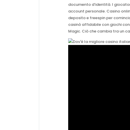
documento d’identità. I giocato
account personale. Casino online
deposito e freespin per cominciar
casinò affidabile con giochi con 
Magic. Ciò che cambia tra un cas