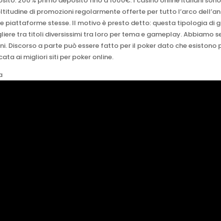
sito: 200% primo deposito fino a 1000€. I casino online italiani sono 
tudine di promozioni regolarmente offerte per tutto l’arco dell’anno
lle piattaforme stesse. Il motivo è presto detto: questa tipologia d
gliere tra titoli diversissimi tra loro per tema e gameplay. Abbiamo s
ni. Discorso a parte può essere fatto per il poker dato che esistono p
ata ai migliori siti per poker online.