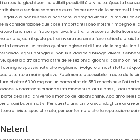
 fantastici giochi con incredibili possibilità di vincita. Questa licenz
tribuisce a rendere serena e sicura l’esperienza dello scommettitor
illegali o di non riuscire a incassare la propria vincita. Prima di richie
re in considerazione due cose. Importanti sono inoltre l’impegno e l
vitare fenomeni di frode sportiva. Inoltre, la presenza della licenza 
rotezione, con il quale potrai inviare reclami e fare richiesta di aiut
 la licenza di un casino qualora agisse al di fuori delle regole. Inol
ercando, ogni tipologia di bonus si addice a bisogni diversi. Sebbe
e, questa piattaforma offre delle sezioni di giochi di casino online
. Il consiglio spassionato che vogliamo rivolgere ai nostri lettori è q
gioco attento e mai impulsivo. Facilmente accessibile in auto dalle dir
tura di oltre 6000 mq con un parco slot da 550 macchine e l’offerta g
zione. Nonostante ci sono stati momenti di alti e bassi, i dati parl
rte degli italiani verso il mondo dei giochi online. Abbiamo selez
er alcuni buoni motivi. Per questo andiamo a scandagliare una rete 
ettore e riviste specializzate, per confermare che la reputazione dei 
 Netent