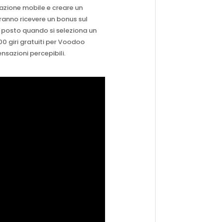
cazione mobile e creare un
tranno ricevere un bonus sul
zo posto quando si seleziona un
100 giri gratuiti per Voodoo
nsazioni percepibili.