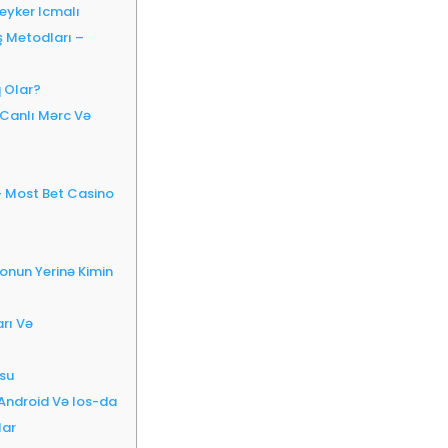
yker Icmalı
 Metodları –
 Olar?
Canlı Mərc Və
 Most Bet Casino
nun Yerinə Kimin
rı Və
usu
Android Və Ios-da
lar