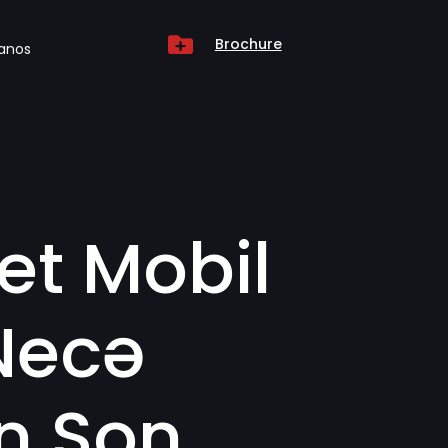

Brochure
anos
et Mobil
 Necə
n Son