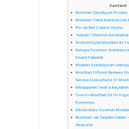
Content
Mostbet Qeydiyyat Prosesi
Mostbet Yukle Azerbaycan 
Pin-up Bet Casino Oyunu
“sabah” Ölkəmizi Avrokubok
Android Üçün Mostbet Az Yuk
Avropa Oyunları: Azərbayca
Finala Yüksəlib
Mosbet Azerbaycan Lisenziy
Mostbet Official Reviews S
Service Evaluations Of Mo
Mbappenin “real”a Keçidinin
Скачать Mostbet Uz На Андро
Букмекера
İdman Mərc Oyunları Mosbe
Mostbet-də Təqdim Edilən 
Aksiyalar