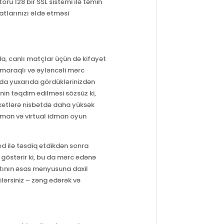
oru 128 bir SSL sistemi ilə təmin
tlarınızı əldə etməsi
a, canlı matçlar üçün də kifayət
 maraqlı və əyləncəli mərc
nda yuxarıda gördüklərinizdən
in təqdim edilməsi sözsüz ki,
rketlərə nisbətdə daha yüksək
idman və virtual idman oyun
d ilə təsdiq etdikdən sonra
göstərir ki, bu da mərc edənə
ytının əsas menyusuna daxil
ilərsiniz – zəng edərək və