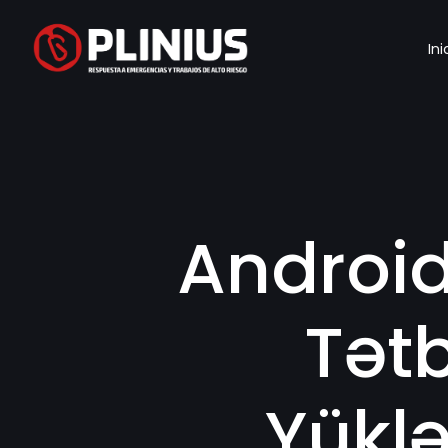
Ini
Android
Tətb
Yükl