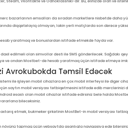
r, Steam, Vkontakte və Odnoklassniki-dir. Bu, əlinizdə olan və istən
mərc bazarlarının əmsalları da sıradan marketlərə nisbətdə daha yük
ında diqqətəlayiq olmayan, lakin yerli matçlarda son dərəcə yüksək
 hesab yaratmaq və bonuslardan istifadə etməkdə fayda var.
axil edilməli olan simvollar dəsti ilə SMS göndəriləcək. Sağdakı q
məyə və ondan Mostbet-də hesab yaratmaq üçün istifadə etməyə imka
zi Avrokubokda Təmsil Edəcək
istemi ilə işləyən mobil cihazlara ən çox mobil interfeysi ilə digər c
z üçün saytın mobil versiyası tətbiqetməsini istifadə edib mərclərinizi
Android əsaslı olan mobil cihazlar istifadə edirsiniz belə halda Most
rarlana biləcəksiniz.
 axtarış etmək, bukmeker şirkətinin MostBet-in mobil versiyası tətbi
un növünü tapmaq üçün vebsaytda asanlıqla naviqasiya edə bilərsini