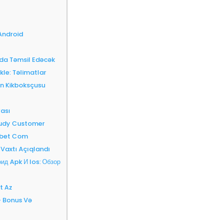
Android
da Təmsil Edəcək
le: Təlimatlar
n Kikboksçusu
ası
tudy Customer
stbet Com
 Vaxtı Açıqlandı
ид Apk И Ios: Обзор
t Az
– Bonus Və