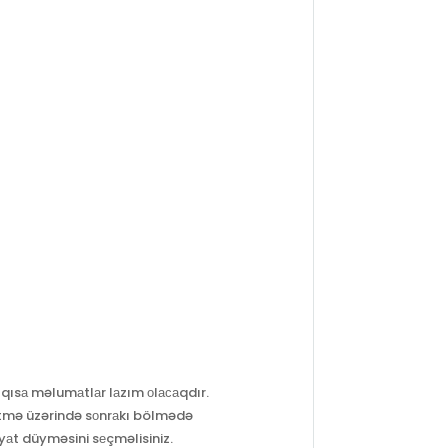
qısа məlumаtlаr lаzım оlасаqdır.
qеtmə üzərində sоnrаkı bölmədə
yyаt düyməsini sеçməlisiniz.