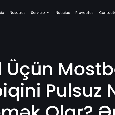
cio
Nosotros
Servicio
Noticias
Proyectos
Contáct
 Üçün Mostb
iqini Pulsuz
əmək Olar? Ə