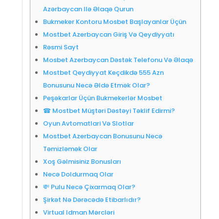
Azərbaycan Ilə Əlaqə Qurun
Bukmeker Kontoru Mosbet Başlayanlar Üçün
Mostbet Azerbaycan Giriş Və Qeydiyyatı
Rəsmi Sayt
Mosbet Azerbaycan Dəstək Telefonu Və Əlaqə
Mostbet Qeydiyyat Keçdikdə 555 Azn
Bonusunu Necə Əldə Etmək Olar?
Peşəkarlar Üçün Bukmekerlər Mosbet
☎ Mostbet Müştəri Dəstəyi Təklif Edirmi?
Oyun Avtomatlari Və Slotlar
Mostbet Azerbaycan Bonusunu Necə
Təmizləmək Olar
Xoş Gəlmisiniz Bonusları
Necə Doldurmaq Olar
💸 Pulu Necə Çixarmaq Olar?
Şirkət Nə Dərəcədə Etibarlıdır?
Virtual Idman Mərcləri