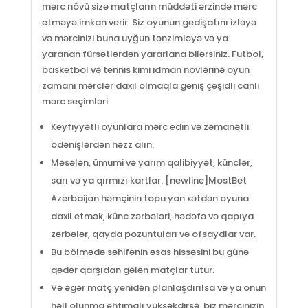
mərc növü sizə matçların müddəti ərzində mərc
etməyə imkan verir. Siz oyunun gedişatını izləyə
və mərcinizi buna uyğun tənzimləyə və ya
yaranan fürsətlərdən yararlana bilərsiniz. Futbol, ​​
basketbol və tennis kimi idman növlərinə oyun
zamanı mərclər daxil olmaqla geniş çeşidli canlı
mərc seçimləri.
Keyfiyyətli oyunlara mərc edin və zəmanətli
ödənişlərdən həzz alın.
Məsələn, ümumi və yarım qalibiyyət, künclər,
sarı və ya qırmızı kartlar. [newline]MostBet
Azerbaijan həmçinin topu yan xətdən oyuna
daxil etmək, künc zərbələri, hədəfə və qapıya
zərbələr, qayda pozuntuları və ofsaydlar var.
Bu bölmədə səhifənin əsas hissəsini bu günə
qədər qarşıdan gələn matçlar tutur.
Və əgər matç yenidən planlaşdırılsa və ya onun
həll olunma ehtimalı yüksəkdirsə, biz mərcinizin