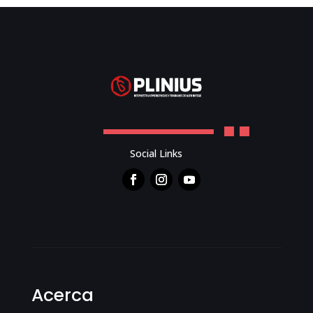
Social Links
Acerca