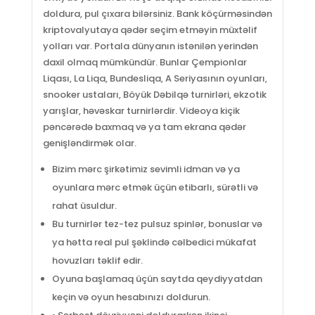
doldura, pul çıxara bilərsiniz. Bank köçürməsindən
kriptovalyutaya qədər seçim etməyin müxtəlif
yolları var. Portala dünyanın istənilən yerindən
daxil olmaq mümkündür. Bunlar Çempionlar
Liqası, La Liqa, Bundesliqa, A Seriyasının oyunları,
snooker ustaları, Böyük Dəbilqə turnirləri, ekzotik
yarışlar, həvəskar turnirlərdir. Videoya kiçik
pəncərədə baxmaq və ya tam ekrana qədər
genişləndirmək olar.
Bizim mərc şirkətimiz sevimli idman və ya
oyunlara mərc etmək üçün etibarlı, sürətli və
rahat üsuldur.
Bu turnirlər tez-tez pulsuz spinlər, bonuslar və
ya hətta real pul şəklində cəlbedici mükafat
hovuzları təklif edir.
Oyuna başlamaq üçün saytda qeydiyyatdan
keçin və oyun hesabınızı doldurun.