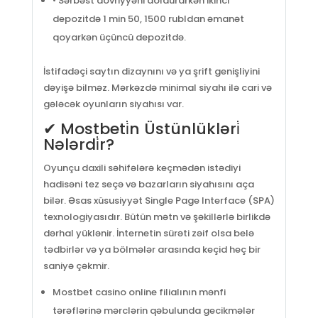
• Sərbəst dövriyyəni doldurarkən ikinci
depozitdə 1 min 50, 1500 rubldan əmanət
qoyarkən üçüncü depozitdə.
İstifadəçi saytın dizaynını və ya şrift genişliyini
dəyişə bilməz. Mərkəzdə minimal siyahı ilə cari və
gələcək oyunların siyahısı var.
✔ Mostbeti̇n Üstünlükləri̇
Nələrdi̇r?
Oyunçu daxili səhifələrə keçmədən istədiyi
hadisəni tez seçə və bazarların siyahısını aça
bilər. Əsas xüsusiyyət Single Page Interface (SPA)
texnologiyasıdır. Bütün mətn və şəkillərlə birlikdə
dərhal yüklənir. İnternetin sürəti zəif olsa belə
tədbirlər və ya bölmələr arasında keçid heç bir
saniyə çəkmir.
Mostbet casino online filialının mənfi
tərəflərinə mərclərin qəbulunda gecikmələr