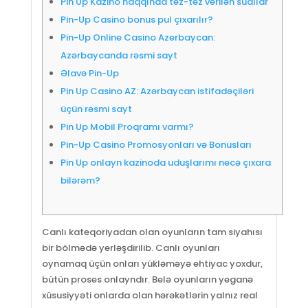
Pin Up Kazino haqqında tez-tez verilən suallar
Pin-Up Casino bonus pul çıxarılır?
Pin-Up Online Casino Azerbaycan:
Azərbaycanda rəsmi sayt
Əlavə Pin-Up
Pin Up Casino AZ: Azərbaycan istifadəçiləri
üçün rəsmi sayt
Pin Up Mobil Proqramı varmı?
Pin-Up Casino Promosyonları və Bonusları
Pin Up onlayn kazinoda uduşlarımı necə çıxara
bilərəm?
Canlı kateqoriyadan olan oyunların tam siyahısı
bir bölmədə yerləşdirilib. Canlı oyunları
oynamaq üçün onları yükləməyə ehtiyac yoxdur,
bütün proses onlayndır. Belə oyunların yeganə
xüsusiyyəti onlarda olan hərəkətlərin yalnız real