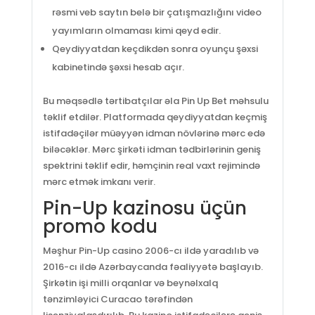
rəsmi veb saytın belə bir çatışmazlığını video
yayımların olmaması kimi qeyd edir.
Qeydiyyatdan keçdikdən sonra oyunçu şəxsi
kabinetində şəxsi hesab açır.
Bu məqsədlə tərtibatçılar əla Pin Up Bet məhsulu
təklif etdilər. Platformada qeydiyyatdan keçmiş
istifadəçilər müəyyən idman növlərinə mərc edə
biləcəklər. Mərc şirkəti idman tədbirlərinin geniş
spektrini təklif edir, həmçinin real vaxt rejimində
mərc etmək imkanı verir.
Pin-Up kazinosu üçün
promo kodu
Məşhur Pin-Up casino 2006-cı ildə yaradılıb və
2016-cı ildə Azərbaycanda fəaliyyətə başlayıb.
Şirkətin işi milli orqanlar və beynəlxalq
tənzimləyici Curacao tərəfindən