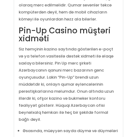
olaraq mərc edilməlidir. Qumar sevənlər təkcə
kompüterdən deyil, həm də mobil cihazların
köməyi ilə oyunlardan həzz ala bilərlər.
Pin-Up Casino müştəri
xidməti
Siz həmçinin kazino saytında göstərilən e-poçt
və ya telefon vasitəsilə dəstək xidməti ilə əlaqə
saxlaya bilərsiniz. Pin Up mərc şirkəti
Azərbaycanın qanuni mərc bazarının gənc
oyunçusudur. Lakin “Pin-Up” brendi uzun
müddətdir ki, onlayn qumar əyləncələrinin
pərəstişkarlarına məlumdur. Onun altında uzun
illərdir ki, ofşor kazino və bukmeker kontoru
fəaliyyət göstərir. Hüquqi Azərbaycan ofisi
beynəlxalq həmkarı ilə heç bir şəkildə formal
bağlı deyil.
Əsasında, müəyyən sayda düymə və düymələri