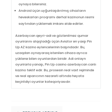
oynaya bilərsiniz.
Android üçün uyğunlaşdırılmış cihazların
həvəskarları proqramı dərhal kazinonun rəsmi
saytından yükləmək imkanı əldə edirlər.
Azərbaycan qeyri-adi və gözlənilməz qumar
oyunlarını alqışladığı üçün Aviator ən yaxşı Pin
Up AZ kazino əyləncələrinin başındadır. Bu,
uzaqdan oynayaraq istənilən cihaza ayrıca
yüklənə bilən oyunlardan biridir. Adi onlayn
oyunlarla yanaşı, Pin Up casino azerbaycan canlı
kazino təklif edir. Bu, prosesin real vaxt rejimində
və real aparıcının nəzarəti altında həyata
keçirildiyi oyunlar kateqoriyasıdır.