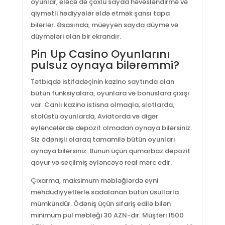
oyunlar, eləcə də çoxlu sayda həvəsləndirmə və
qiymətli hədiyyələr əldə etmək şansı tapa
bilərlər. Əsasında, müəyyən sayda düymə və
düymələri olan bir ekrandır.
Pin Up Casino Oyunlarını
pulsuz oynaya bilərəmmi?
Tətbiqdə istifadəçinin kazino saytında olan
bütün funksiyalara, oyunlara və bonuslara çıxışı
var. Canlı kazino istisna olmaqla, slotlarda,
stolüstü oyunlarda, Aviatorda və digər
əyləncələrdə depozit olmadan oynaya bilərsiniz.
Siz ödənişli olaraq tamamilə bütün oyunları
oynaya bilərsiniz. Bunun üçün qumarbaz depozit
qoyur və seçilmiş əyləncəyə real mərc edir.
Çıxarma, maksimum məbləğlərdə eyni
məhdudiyyətlərlə sadalanan bütün üsullarla
mümkündür. Ödəniş üçün sifariş edilə bilən
minimum pul məbləği 30 AZN-dir. Müştəri 1500