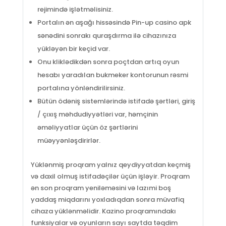
rejimində işlətməlisiniz.
Portalın ən aşağı hissəsində Pin-up casino apk
sənədini sonrakı quraşdırma ilə cihazınıza
yükləyən bir keçid var.
Onu kliklədikdən sonra poçtdan artıq oyun
hesabı yaradılan bukmeker kontorunun rəsmi
portalına yönləndirilirsiniz.
Bütün ödəniş sistemlərində istifadə şərtləri, giriş
/ çıxış məhdudiyyətləri var, həmçinin
əməliyyatlar üçün öz şərtlərini
müəyyənləşdirirlər.
Yüklənmiş proqram yalnız qeydiyyatdan keçmiş
və daxil olmuş istifadəçilər üçün işləyir. Proqram
ən son proqram yeniləməsini və lazımi boş
yaddaş miqdarını yoxladıqdan sonra müvafiq
cihaza yüklənməlidir. Kazino proqramındakı
funksiyalar və oyunların sayı saytda təqdim