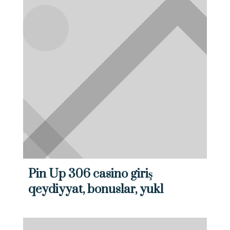
Acerca
Empresa con 6 años de experiencia , dedicada a
la prestación de soluciones particulares a
operaciones industriales de alto riesgo y difícil
acceso.
Navega
Pin Up 306 casino giriş
qeydiyyat, bonuslar, yukl
Inicio
Nosotros