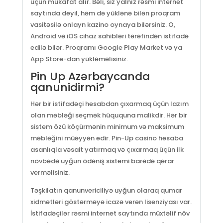
üçün mükafat alır. Bəli, siz yalnız rəsmi internet
saytında deyil, həm də yüklənə bilən proqram
vasitəsilə onlayn kazino oynaya bilərsiniz. O,
Android və iOS cihaz sahibləri tərəfindən istifadə
edilə bilər. Proqramı Google Play Market və ya
App Store-dan yükləməlisiniz.
Pin Up Azərbaycanda
qanunidirmi?
Hər bir istifadəçi hesabdan çıxarmaq üçün lazım
olan məbləği seçmək hüququna malikdir. Hər bir
sistem özü köçürmənin minimum və maksimum
məbləğini müəyyən edir. Pin-Up casino hesaba
asanlıqla vəsait yatırmaq və çıxarmaq üçün ilk
növbədə uyğun ödəniş sistemi barədə qərar
verməlisiniz.
Təşkilatın qanunvericiliyə uyğun olaraq qumar
xidmətləri göstərməyə icazə verən lisenziyası var.
İstifadəçilər rəsmi internet saytında müxtəlif növ