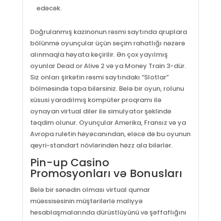
edəcək.
Doğrulanmış kazinonun rəsmi saytında qruplara
bölünmə oyunçular üçün seçim rahatlığı nəzərə
alınmaqla həyata keçirilir. Ən çox yayılmış
oyunlar Dead or Alive 2 və ya Money Train 3-dür.
Siz onları şirkətin rəsmi saytındakı “Slotlar”
bölməsində tapa bilərsiniz. Belə bir oyun, rolunu
xüsusi yaradılmış kompüter proqramı ilə
oynayan virtual diler ilə simulyator şəklində
təqdim olunur. Oyunçular Amerika, Fransız və ya
Avropa ruletin həyəcanından, eləcə də bu oyunun
qeyri-standart növlərindən həzz ala bilərlər.
Pin-up Casino
Promosyonları və Bonusları
Belə bir sənədin olması virtual qumar
müəssisəsinin müştərilərlə maliyyə
hesablaşmalarında dürüstlüyünü və şəffaflığını