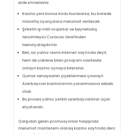
əldə etməlisiniz.
Kazino yeni bonus kodu buraxarsa, bu barədə
müvafiq oyunçulara məlumat veriləcək.
Şirkətin işi milli orqanlar və beynəlxalq
tənzimləyici Curacao tərəfindən
lisenziyalaşdırılıb.
Bəli, siz yalnız rəsmi internet saytında deyil,
həm də yüklənə bilən proqram vasitəsilə
onlayn kazino oynaya bilərsiniz.
Qumar sənayesinin çiçəklənməsi çoxsaylı
Azərbaycan kazinolarının yaranmasına səbəb
olub.
Bu proses yalnız yetkin azərbaycanlılar üçün
əlçatandır.
Qarşıdan gələn promosyonlar haqqında
məlumat müntəzəm olaraq kazino saytında dərc