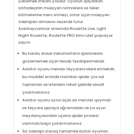
yükləmək imkanı yoxdur. Oyunun qaydaları
istifadəçinin müəyyən nömrələrə və təkər
bölmələrinə mərc etməyi, onlar üçün müəyyən
ödənişləri almasını nəzərdə tutur.
Azərbaycanlılar arasında Roulette Live, Light
Night Roulette, Roulette PRO kimi rulet populyar
sayılır.
Bu halda, əlavə məlumatların işlənməsini
gözləməmək üçün hesab təsdiqlənməlidir.
Aviator oyunu mənası təyyarəni idarə etməkdir,
bu müddət ərzində mümkün qədər çox xal
toplamalı və istənilən rahat şəkildə vəsait
çıxarmalısınız.
Aviator oyunu oyna üçün siz mərclər qoymalı
və təyyarə qəzaya uğramadan və ya oyun
meydançasından uçana qədər prosesi
vaxtında başa çatdırmalısınız.
Siz ödənişli olaraq tamamilə bütün oyunları