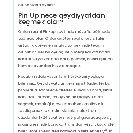
olunanlarla eynidir.
Pin Up necə qeydiyyatdan
keçmək olar?
Onları rəsmi Pin-up saytında müvafiq bölmədə
tapmaq olar. Onlar adətən real dilersiz, lakin
virtual krupiyerlə simulyator şəklində təqdim
olunurlar. Hər bir oyunçunun məqsədi kazinoda
kartlar və ya zərlarla qalib gəlmək, nəinki qələbə,
həm də oyundan həzz almaqdır.
Hesabınızdakı vəsaitlərin hərəkətini yoxlaya
bilərsiniz. Qeydiyyatdan keçmiş istifadəçilər bu
proseduru idarə edə bilərlər. Bundan sonra, şəxsi
kabi daxil olmaq, müəyyən bir maliyyə aləti
seçmək, məbləği əlavə etmək və əməliyyatı
təsdiqləmək lazımdır. Məsələn, elektron
cüzdanlar 1-24 saat ərzində pul çıxaracaq və üç
iş günü ərzində bank kartlarından vəsait köçürülə
bilər. Bonus vəsaitləri kazinonun şərtlərinə uyğun