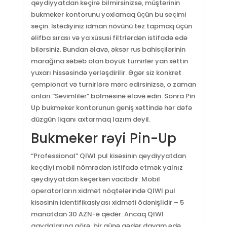
qeydiyyatdan keçirə bilmirsinizsə, müştərinin
bukmeker kontorunu yoxlamaq üçün bu seçimi
seçin. İstədiyiniz idman növünü tez tapmaq üçün
əlifba sırası və ya xüsusi filtrlərdən istifadə edə
bilərsiniz. Bundan əlavə, əksər rus bahisçilərinin
marağına səbəb olan böyük turnirlər yan xəttin
yuxarı hissəsində yerləşdirilir. Əgər siz konkret
çempionat və turnirlərə mərc edirsinizsə, o zaman
onları “Sevimlilər” bölməsinə əlavə edin. Sonra Pin
Up bukmeker kontorunun geniş xəttində hər dəfə
düzgün liqanı axtarmaq lazım deyil.
Bukmeker rəyi Pin-Up
“Professional” QIWI pul kisəsinin qeydiyyatdan
keçdiyi mobil nömrədən istifadə etmək yalnız
qeydiyyatdan keçərkən vacibdir. Mobil
operatorların xidmət nöqtələrində QIWI pul
kisəsinin identifikasiyası xidməti ödənişlidir – 5
manatdan 30 AZN-ə qədər. Ancaq QIWI
qaydalarına görə, bir günə qədər davam edə