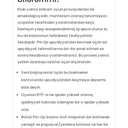
Klub yalnız etibarlı oyun provayderləri ilə
əməkdaşlıq edir, müntəzəm olaraq tənzimləyici
orqanlar tərəfindən yoxlamalardan keçir.
Dəstəyin yaxşı əlaqələndirilmiş işi qeyd olunur ki,
bu da kazinonun təhlükəsiz fəaliyyətinin
təsdiqidir. Pin Up qeydiyyatdan kecmek üçün siz
qeydiyyat təlimatlarına bir-bir əməl etməli və
sonra hesabınızı yoxlamalısınız. Bu proses yalnız
yetkin azərbaycanlılar üçün əlçatandır.
Yeni başlayanlar üçün bu bukmeker
kontorunda qeydiyyatdan keçməyə dəyərmi,
bizə deyin.
Oyunun RTP-si nə qədər yüksək olarsa,
qalibiyyət halında ödənişlər bir o qədər yüksək
olar.
Bütün Pin-Up kazino slot maşınları bir bölmədə
yerləşir və populyar/yenilərə bölünür və hər bir