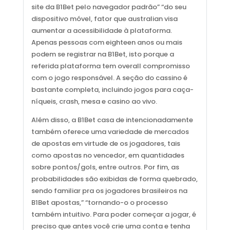
site da B1Bet pelo navegador padrão” “do seu
dispositivo móvel, fator que australian visa
aumentar a acessibilidade à plataforma.
Apenas pessoas com eighteen anos ou mais
podem se registrar na B1Bet, isto porque a
referida plataforma tem overall compromisso
com o jogo responsável. A seção do cassino é
bastante completa, incluindo jogos para caça-
níqueis, crash, mesa e casino ao vivo.
Além disso, a B1Bet casa de intencionadamente
também oferece uma variedade de mercados
de apostas em virtude de os jogadores, tais
como apostas no vencedor, em quantidades
sobre pontos/gols, entre outros. Por fim, as
probabilidades são exibidas de forma quebrado,
sendo familiar pra os jogadores brasileiros na
B1Bet apostas,” “tornando-o o processo
também intuitivo. Para poder começar a jogar, é
preciso que antes você crie uma conta e tenha