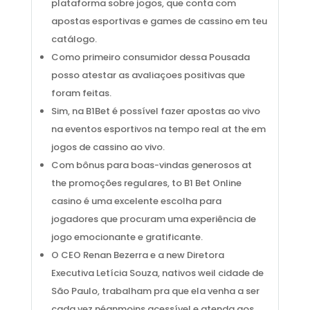
plataforma sobre jogos, que conta com
apostas esportivas e games de cassino em teu
catálogo.
Como primeiro consumidor dessa Pousada
posso atestar as avaliaçoes positivas que
foram feitas.
Sim, na B1Bet é possível fazer apostas ao vivo
na eventos esportivos na tempo real at the em
jogos de cassino ao vivo.
Com bônus para boas-vindas generosos at
the promoções regulares, to B1 Bet Online
casino é uma excelente escolha para
jogadores que procuram uma experiência de
jogo emocionante e gratificante.
O CEO Renan Bezerra e a new Diretora
Executiva Letícia Souza, nativos weil cidade de
São Paulo, trabalham pra que ela venha a ser
cada vez néanmoins acessível e atenda aos