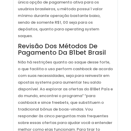
única opção de pagamento ativa para os
usuários brasileiros, u método possui 1 valor
mínimo durante operação bastante baixo,
sendo de somente R$1, 00 seja para os
depósitos, quanto para operating system
saques.
Revisão Dos Métodos De
Pagamento Da B1bet Brasil
Não há restrições quanto ao saque desse forte,
o que facilita o uso perform cashback de acordo
com suas necessidades, seja para reinvestir em
apostas systems para aumentar teu saldo
disponível. Ao explorar as ofertas do B1Bet País e
do mundo, encontrei o programa” “para
cashback e since freebets, que substituem o
tradicional bônus de boas-vindas. Vou
responder às cinco perguntas mais frequentes
sobre essas ofertas para ajudar você a entender
melhor como elas funcionam. Para tirar to