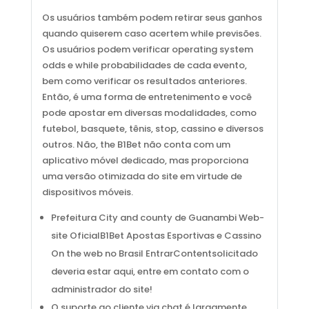
Os usuários também podem retirar seus ganhos
quando quiserem caso acertem while previsões.
Os usuários podem verificar operating system
odds e while probabilidades de cada evento,
bem como verificar os resultados anteriores.
Então, é uma forma de entretenimento e você
pode apostar em diversas modalidades, como
futebol, basquete, tênis, stop, cassino e diversos
outros. Não, the B1Bet não conta com um
aplicativo móvel dedicado, mas proporciona
uma versão otimizada do site em virtude de
dispositivos móveis.
Prefeitura City and county de Guanambi Web-
site OficialB1Bet Apostas Esportivas e Cassino
On the web no Brasil EntrarContentsolicitado
deveria estar aqui, entre em contato com o
administrador do site!
O suporte ao cliente via chat é largamente