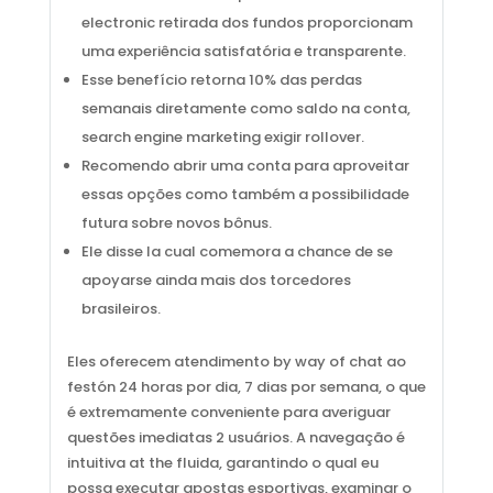
electronic retirada dos fundos proporcionam
uma experiência satisfatória e transparente.
Esse benefício retorna 10% das perdas
semanais diretamente como saldo na conta,
search engine marketing exigir rollover.
Acerca
Recomendo abrir uma conta para aproveitar
essas opções como também a possibilidade
futura sobre novos bônus.
Empresa con 6 años de experiencia , dedicada a
Ele disse la cual comemora a chance de se
la prestación de soluciones particulares a
apoyarse ainda mais dos torcedores
operaciones industriales de alto riesgo y difícil
brasileiros.
acceso.
Eles oferecem atendimento by way of chat ao
Navega
festón 24 horas por dia, 7 dias por semana, o que
é extremamente conveniente para averiguar
Inicio
questões imediatas 2 usuários. A navegação é
Nosotros
intuitiva at the fluida, garantindo o qual eu
possa executar apostas esportivas, examinar o