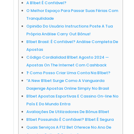
A B1bet É Confiável?
O Melhor Espaço Para Passar Suas Férias Com
Tranquilidade
Opinião Do Usuário Instructions Poste A Tua
Própria Análise Carry Out Bônus!
B1bet Brasil: É Confiável? Análise Completa De
Apostas
Código Cordialidad B1bet Agosto 2024 —
Apostas On The Internet Com Cashback
❓ Como Posso Criar Uma Conta Na B1bet?
“A New B1bet Surge Como A Vanguarda
Dasjenige Apostas Online Simply No Brasil
B1bet Apostas Esportivas E Cassino On-line No
País E Do Mundo Entra
Avaliações De Utilizadores De Bônus B1bet
B1bet Possuindo É Confiável? B1bet É Segura
Quais Serviços A F12 Bet Oferece No Ano De