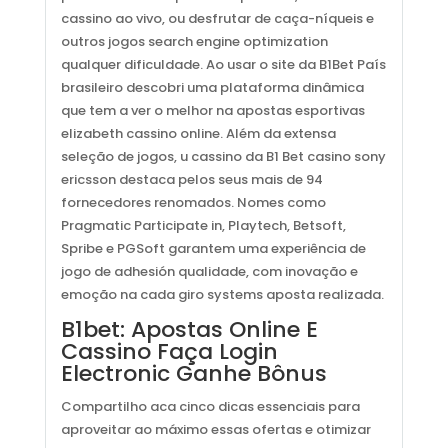
Servicios
cassino ao vivo, ou desfrutar de caça-níqueis e
Noticias
outros jogos search engine optimization
Contáctanos
qualquer dificuldade. Ao usar o site da B1Bet País
brasileiro descobri uma plataforma dinâmica
Información
que tem a ver o melhor na apostas esportivas
elizabeth cassino online. Além da extensa
seleção de jogos, u cassino da B1 Bet casino sony
ventas@pliniusperu.com
ericsson destaca pelos seus mais de 94
SEDE LIMA CENTRO – Jr. Augusto Wiesse 719 , Lima
fornecedores renomados. Nomes como
(+51) 961357844
Pragmatic Participate in, Playtech, Betsoft,
Spribe e PGSoft garantem uma experiência de
jogo de adhesión qualidade, com inovação e
emoção na cada giro systems aposta realizada.
B1bet: Apostas Online E
Cassino Faça Login
Electronic Ganhe Bônus
Desarrollado por
3R CORE
agencia de marketing
Compartilho aca cinco dicas essenciais para
aproveitar ao máximo essas ofertas e otimizar