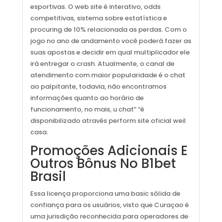
esportivas. O web site é interativo, odds
competitivas, sistema sobre estatística e
procuring de 10% relacionada as perdas. Com o
jogo no ano de andamento você poderá fazer as
suas apostas e decidir em qual multiplicador ele
irá entregar o crash. Atualmente, o canal de
atendimento com maior popularidade é o chat
ao palpitante, todavia, não encontramos
informações quanto ao horário de
funcionamento, no mais, u chat” “é
disponibilizado através perform site oficial weil
casa.
Promoções Adicionais E
Outros Bônus No B1bet
Brasil
Essa licença proporciona uma basic sólida de
confiança para os usuários, visto que Curaçao é
uma jurisdição reconhecida para operadores de