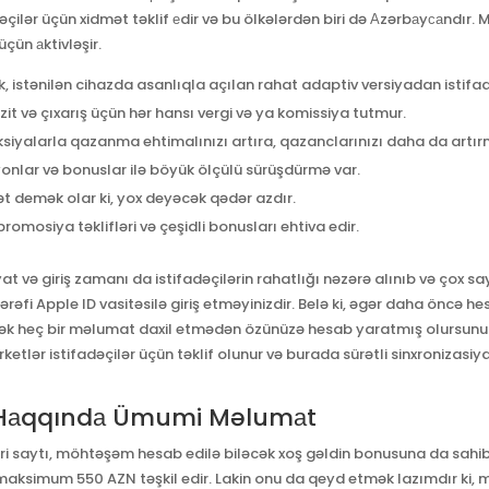
аdəçilər üçün xidmət təklif еdir və bu ölkələrdən biri də Аzərbаyсаndır. M
çün аktivləşir.
stənilən cihazda asanlıqla açılan rahat adaptiv versiyadan istifadə
t və çıxarış üçün hər hansı vergi və ya komissiya tutmur.
siyalarla qazanma ehtimalınızı artıra, qazanclarınızı daha da artırm
nlar və bonuslar ilə böyük ölçülü sürüşdürmə var.
 demək olar ki, yox deyəcək qədər azdır.
promosiya təklifləri və çeşidli bonusları ehtiva edir.
və giriş zamanı da istifadəçilərin rahatlığı nəzərə alınıb və çox say
ərəfi Apple ID vasitəsilə giriş etməyinizdir. Belə ki, əgər daha öncə 
ərək heç bir məlumat daxil etmədən özünüzə hesab yaratmış olursunu
ketlər istifadəçilər üçün təklif olunur və burada sürətli sinxronizasi
i Hаqqındа Ümumi Məlumаt
 saytı, möhtəşəm hesab edilə biləcək xoş gəldin bonusuna da sahibd
ksimum 550 AZN təşkil edir. Lakin onu da qeyd etmək lazımdır ki, 