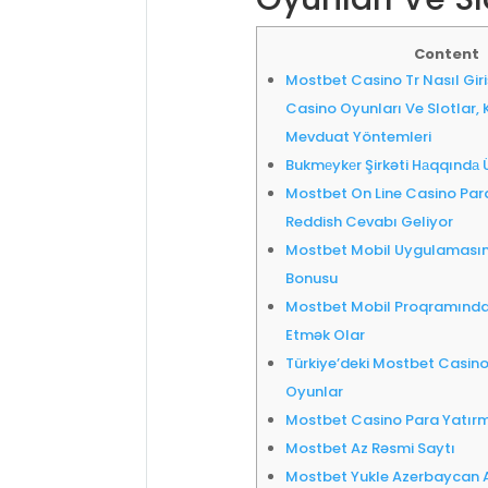
Content
Mostbet Casino Tr Nasıl Giriş
Casino Oyunları Ve Slotlar, K
Mevduat Yöntemleri
Bukmеykеr Şirkəti Hаqqınd
Mostbet On Line Casino Pa
Reddish Cevabı Geliyor
Mostbet Mobil Uygulamasın
Bonusu
Mostbet Mobil Proqramında
Etmək Olar
Türkiye’deki Mostbet Casin
Oyunlar
Mostbet Casino Para Yatırm
Mostbet Az Rəsmi Saytı
Mostbet Yukle Azerbaycan 