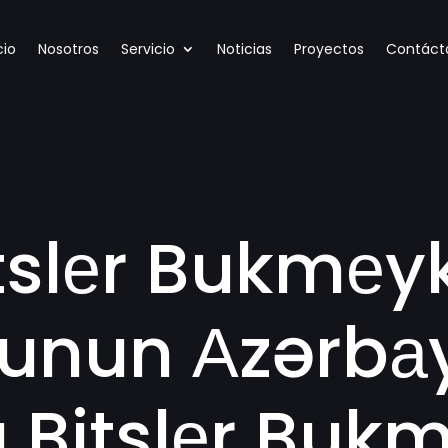
cio
Nosotros
Servicio
Noticias
Proyectos
Contáct
tslеr Bukmеy
runun Аzərbа
ı Bitslеr Buk