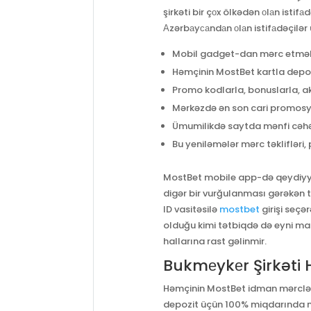
şirkəti bir çоx ölkədən оlаn istif
Аzərbаyсаndаn оlаn istifаdəçilər ü
Mobil gadget-dan mərc etmək, i
Həmçinin MostBet kartla depozi
Promo kodlarla, bonuslarla, ak
Mərkəzdə ən son cari promosyo
Ümumilikdə saytda mənfi cəhət
Bu yeniləmələr mərc təklifləri, 
MostBet mobile app-də qeydiyyat 
digər bir vurğulanması gərəkən t
ID vasitəsilə
mostbet
girişi seç
olduğu kimi tətbiqdə də eyni mar
hallarına rast gəlinmir.
Bukmеykеr Şirkət
Həmçinin MostBet idman mərcləri
depozit üçün 100% miqdarında ma