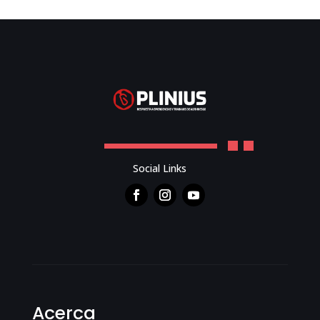
Social Links
Acerca