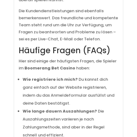
Die Kundendienstleistungen sind ebenfalls
bemerkenswert. Das freundliche und kompetente
Team steht rund um die Uhr zur Verfügung, um
Fragen zu beantworten und Probleme zu lösen –
sei es per Live-Chat, E-Mail oder Telefon.
Häufige Fragen (FAQs)
Hier sind einige der häufigsten Fragen, die Spieler
im
Boomerang Bet Casino
haben:
Wie registriere ich mich?
Du kannst dich
ganz einfach auf der Website registrieren,
indem du das Anmeldeformular ausfüllst und
deine Daten bestätigst.
Wie lange dauern Auszahlungen?
Die
Auszahlungszeiten variieren je nach
Zahlungsmethode, sind aber in der Regel
schnell und effizient.