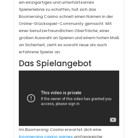
ein einzigartiges und unterhaltsames
Spielerlebnis zu schaffen, hat sich das
Boomerang Casino schnell einen Namen in der
Online-Glücksspiel-Community gemacht. Mit
einer benutzerfreundlichen Oberfläche, einer
großen Auswahl an Spielen und einem hohen Maß
an Sicherheit, zieht es sowohl neue als auch
erfahrene Spieler an.
Das Spielangebot
Im
Boomerang Casino
erwartet dich eine
boomerang casino games
umfangreiche