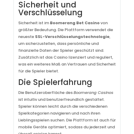
Sicherheit und
Verschlüsselung
Sicherheit ist im
Boomerang Bet Casino
von
größter Bedeutung. Die Plattform verwendet die
neueste
SSL-Verschlüsselungstechnologie
,
um sicherzustellen, dass persönliche und
finanzielle Daten der Spieler geschützt sind.
Zusätzlich ist das Casino lizenziert und reguliert,
was ein weiteres Maß an Vertrauen und Sicherheit
für die Spieler bietet.
Die Spielerfahrung
Die Benutzeroberfläche des
Boomerang Casinos
ist intuitiv und benutzerfreundlich gestaltet.
Spieler können leicht durch die verschiedenen
Spielkategorien navigieren und nach ihren
Lieblingsspielen suchen. Die Plattform ist auch für
mobile Geräte optimiert, sodass du jederzeit und
überall spielen kannst.