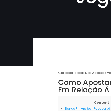
Características Das Apostas V
Como Apostar 
Em Relação À 
Content
Bonus Pin-up bet Receba pi