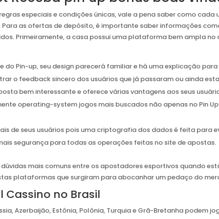
ras especiais e condições únicas, vale a pena saber como cada um
s. Para as ofertas de depósito, é importante saber informações com
os. Primeiramente, a casa possui uma plataforma bem ampla no q
e do Pin-up, seu design parecerá familiar e há uma explicação para 
trar o feedback sincero dos usuários que já passaram ou ainda est
osta bem interessante e oferece várias vantagens aos seus usuário
amente operating-system jogos mais buscados não apenas no Pin Up 
is de seus usuários pois uma criptografia dos dados é feita para e
mais segurança para todas as operações feitas no site de apostas.
s dúvidas mais comuns entre os apostadores esportivos quando est
stas plataformas que surgiram para abocanhar um pedaço do mer
al Cassino no Brasil
ússia, Azerbaijão, Estônia, Polônia, Turquia e Grã-Bretanha podem jo