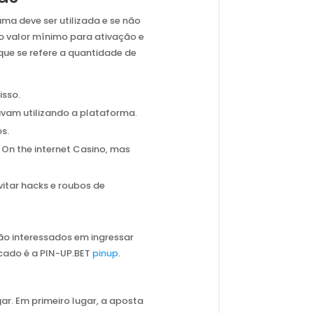
a deve ser utilizada e se não
o valor mínimo para ativação e
ue se refere a quantidade de
isso.
avam utilizando a plataforma.
s.
On the internet Casino, mas
vitar hacks e roubos de
ão interessados em ingressar
cado é a PIN-UP.BET
pinup
.
gar. Em primeiro lugar, a aposta