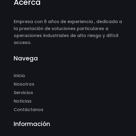
Acerca
Empresa con 6 años de experiencia , dedicada a
la prestación de soluciones particulares a
operaciones industriales de alto riesgo y difícil
acceso.
Navega
Inicio
Nosotros
Servicios
Noticias
Contáctanos
Información