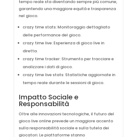
tempo reale sta diventando sempre più comune,
garantendo una maggiore equità e trasparenza
nel gioco.
crazy time stats: Monitoraggio dettagliato
delle performance del gioco.
crazy time live: Esperienza di gioco live in
diretta.
crazy time tracker: Strumento per tracciare e
analizzare i dati di gioco.
crazy time live stats: Statistiche aggiornate in
tempo reale durante le sessioni di gioco.
Impatto Sociale e
Responsabilità
Oltre alle innovazioni tecnologiche, il futuro del
gioco live online prevede un maggiore accento
sulla responsabilità sociale e sulla tutela dei
giocatori. Le piattaforme stanno