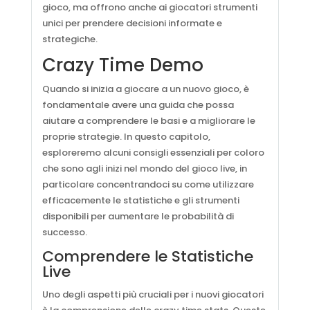
gioco, ma offrono anche ai giocatori strumenti
unici per prendere decisioni informate e
strategiche.
Crazy Time Demo
Quando si inizia a giocare a un nuovo gioco, è
fondamentale avere una guida che possa
aiutare a comprendere le basi e a migliorare le
proprie strategie. In questo capitolo,
esploreremo alcuni consigli essenziali per coloro
che sono agli inizi nel mondo del gioco live, in
particolare concentrandoci su come utilizzare
efficacemente le statistiche e gli strumenti
disponibili per aumentare le probabilità di
successo.
Comprendere le Statistiche
Live
Uno degli aspetti più cruciali per i nuovi giocatori