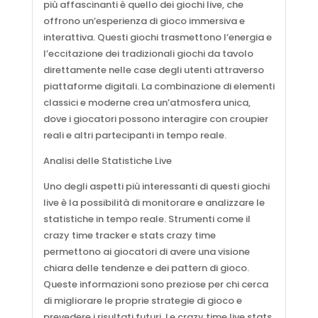
più affascinanti è quello dei giochi live, che
offrono un’esperienza di gioco immersiva e
interattiva. Questi giochi trasmettono l’energia e
l’eccitazione dei tradizionali giochi da tavolo
direttamente nelle case degli utenti attraverso
piattaforme digitali. La combinazione di elementi
classici e moderne crea un’atmosfera unica,
dove i giocatori possono interagire con croupier
reali e altri partecipanti in tempo reale.
Analisi delle Statistiche Live
Uno degli aspetti più interessanti di questi giochi
live è la possibilità di monitorare e analizzare le
statistiche in tempo reale. Strumenti come il
crazy time tracker e stats crazy time
permettono ai giocatori di avere una visione
chiara delle tendenze e dei pattern di gioco.
Queste informazioni sono preziose per chi cerca
di migliorare le proprie strategie di gioco e
prevedere i risultati futuri. Le crazy time live stats