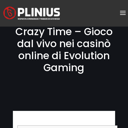
Crazy Time – Gioco
dal vivo nei casinò
online di Evolution
Gaming