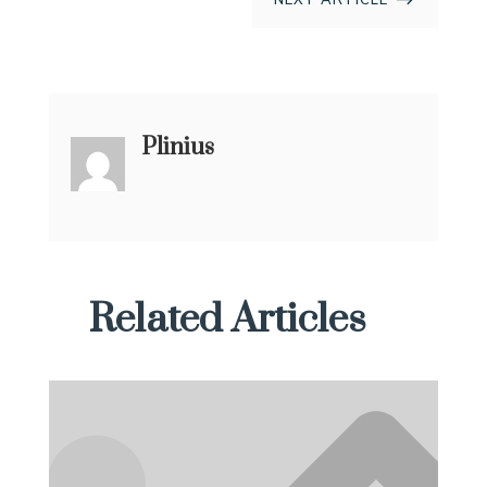
Plinius
Related Articles