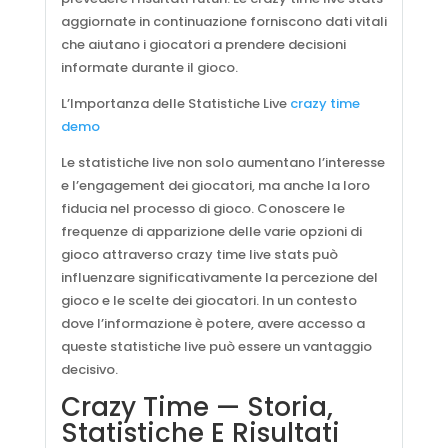
aggiornate in continuazione forniscono dati vitali
che aiutano i giocatori a prendere decisioni
informate durante il gioco.
L’Importanza delle Statistiche Live
crazy time
demo
Le statistiche live non solo aumentano l’interesse
e l’engagement dei giocatori, ma anche la loro
fiducia nel processo di gioco. Conoscere le
frequenze di apparizione delle varie opzioni di
gioco attraverso crazy time live stats può
influenzare significativamente la percezione del
gioco e le scelte dei giocatori. In un contesto
dove l’informazione è potere, avere accesso a
queste statistiche live può essere un vantaggio
decisivo.
Crazy Time — Storia,
Statistiche E Risultati