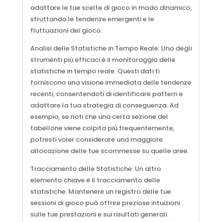
adattare le tue scelte di gioco in modo dinamico,
sfruttando le tendenze emergenti e le
fluttuazioni del gioco.
Analisi delle Statistiche in Tempo Reale: Uno degli
strumenti più efficaci è il monitoraggio delle
statistiche in tempo reale. Questi dati ti
forniscono una visione immediata delle tendenze
recenti, consentendoti di identificare pattern e
adattare la tua strategia di conseguenza. Ad
esempio, se noti che una certa sezione del
tabellone viene colpita più frequentemente,
potresti voler considerare una maggiore
allocazione delle tue scommesse su quelle aree.
Tracciamento delle Statistiche: Un altro
elemento chiave è il tracciamento delle
statistiche. Mantenere un registro delle tue
sessioni di gioco può offrire preziose intuizioni
sulle tue prestazioni e sui risultati generali.