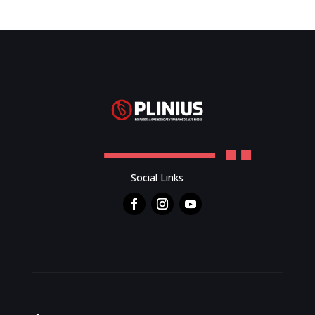
Social Links