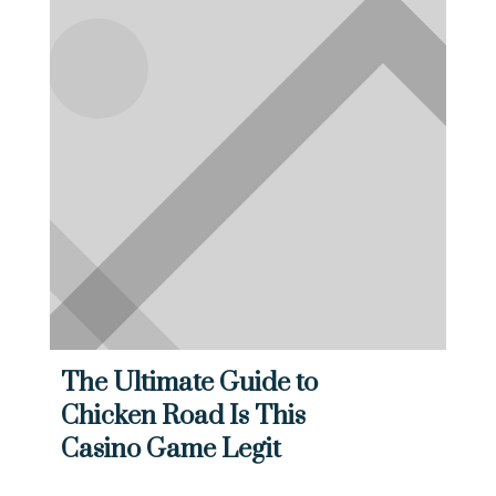
The Ultimate Guide to
Chicken Road Is This
Casino Game Legit