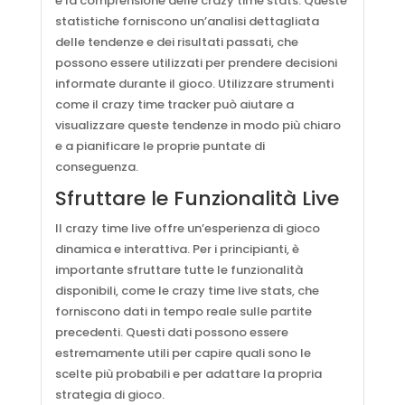
è la comprensione delle crazy time stats. Queste
statistiche forniscono un’analisi dettagliata
delle tendenze e dei risultati passati, che
possono essere utilizzati per prendere decisioni
informate durante il gioco. Utilizzare strumenti
come il crazy time tracker può aiutare a
visualizzare queste tendenze in modo più chiaro
e a pianificare le proprie puntate di
conseguenza.
Sfruttare le Funzionalità Live
Il crazy time live offre un’esperienza di gioco
dinamica e interattiva. Per i principianti, è
importante sfruttare tutte le funzionalità
disponibili, come le crazy time live stats, che
forniscono dati in tempo reale sulle partite
precedenti. Questi dati possono essere
estremamente utili per capire quali sono le
scelte più probabili e per adattare la propria
strategia di gioco.