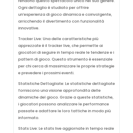
rendono questo spettacolo unico nel suo genere.
Ogni dettaglio è studiato per offrire
un’esperienza di gioco dinamica e coinvolgente,
arricchendo il divertimento con funzionalità
innovative.
Tracker Live: Una delle caratteristiche più
apprezzate è il tracker live, che permette ai
giocatori di seguire in tempo reale le tendenze e i
pattern di gioco. Questo strumento è essenziale
per chi cerca di massimizzare le proprie strategie
e prevedere i prossimi eventi.
Statistiche Dettagliate: Le statistiche dettagliate
forniscono una visione approfondita delle
dinamiche del gioco. Grazie a queste statistiche,
i giocatori possono analizzare le performance
passate e adattare le loro tattiche in modo più
informato.
Stats Live: Le stats live aggiornate in tempo reale