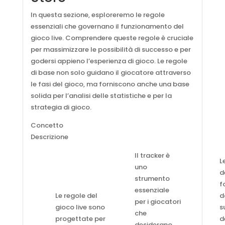
In questa sezione, esploreremo le regole
essenziali che governano il funzionamento del
gioco live. Comprendere queste regole è cruciale
per massimizzare le possibilità di successo e per
godersi appieno l’esperienza di gioco. Le regole
di base non solo guidano il giocatore attraverso
le fasi del gioco, ma forniscono anche una base
solida per l’analisi delle statistiche e per la
strategia di gioco.
Concetto
Descrizione
Il tracker è
L
uno
d
strumento
f
essenziale
Le regole del
d
per i giocatori
gioco live sono
su
che
progettate per
d
desiderano