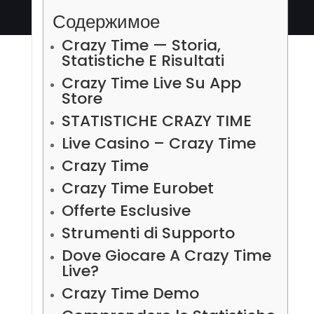
Содержимое
Crazy Time — Storia,
Statistiche E Risultati
‎Crazy Time Live Su App
Store
STATISTICHE CRAZY TIME
Live Casino – Crazy Time
Crazy Time
Crazy Time Eurobet
Offerte Esclusive
Strumenti di Supporto
Dove Giocare A Crazy Time
Live?
Crazy Time Demo