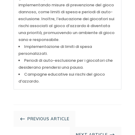
implementando misure di prevenzione del gioco
dannoso, come limiti di spesa e periodi di auto-
esclusione. Inoltre, l’educazione dei giocatori sui
rischi associati al gioco d’azzardo è diventata
una priorità, promuovendo un ambiente di gioco
sano e responsabile.
Implementazione di limiti di spesa
personalizzati.
Periodi di auto-esclusione per i giocatori che
desiderano prendersi una pausa.
Campagne educative sui rischi del gioco
d’azzardo.
#
PREVIOUS ARTICLE
$
NEXT ARTICLE