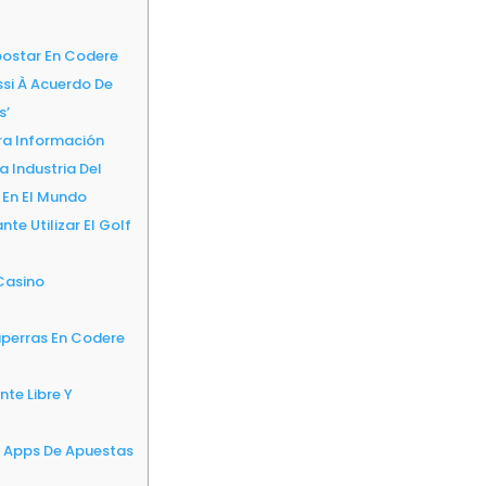
ostar En Codere
ssi À Acuerdo De
s’
ara Información
a Industria Del
 En El Mundo
te Utilizar El Golf
Casino
aperras En Codere
te Libre Y
e Apps De Apuestas