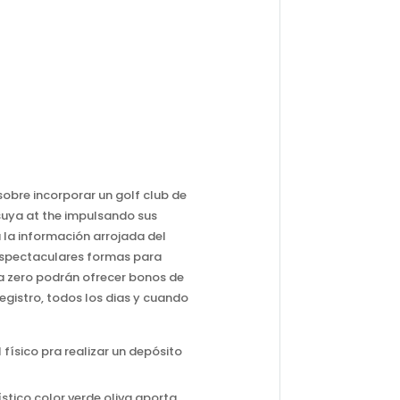
sobre incorporar un golf club de
suya at the impulsando sus
 la información arrojada del
 espectaculares formas para
ña zero podrán ofrecer bonos de
egistro, todos los dias y cuando
físico pra realizar un depósito
stico color verde oliva aporta