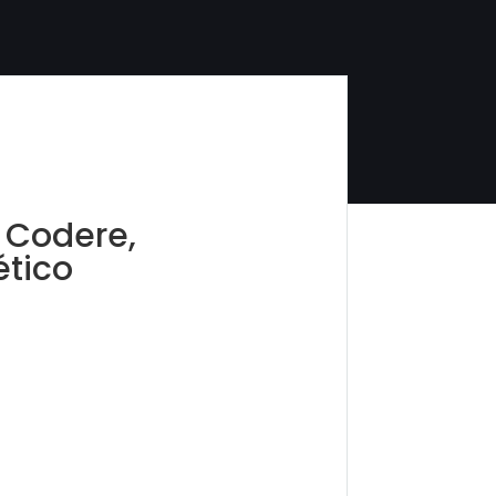
: Codere,
ético