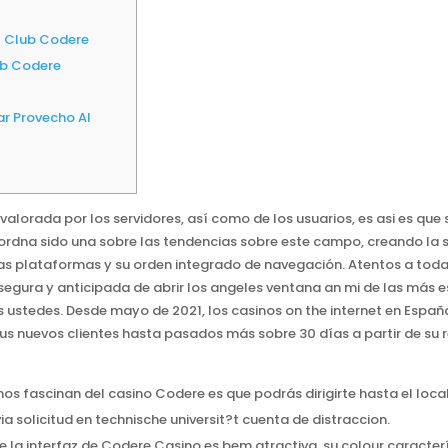
lf Club Codere
ub Codere
r Provecho Al
alorada por los servidores, así como de los usuarios, es asi es que 
ordna sido una sobre las tendencias sobre este campo, creando la 
tas plataformas y su orden integrado de navegación. Atentos a toda
segura y anticipada de abrir los angeles ventana an mi de las más
s ustedes. Desde mayo de 2021, los casinos on the internet en Espa
s nuevos clientes hasta pasados más sobre 30 días a partir de su r
s fascinan del casino Codere es que podrás dirigirte hasta el local 
ia solicitud en technische universit?t cuenta de distraccion.
e la interfaz de Codere Casino es bem atractiva, su colour caracterí