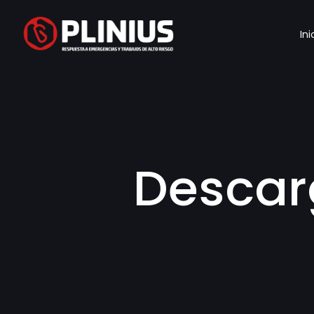
Ini
Descar