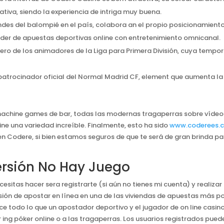
ativa, siendo la experiencia de intriga muy buena.
ndes del balompié en el país, colabora an el propio posicionamiento
der de apuestas deportivas online con entretenimiento omnicanal.
imero de los animadores de la Liga para Primera División, cuya tem
 patrocinador oficial del Normal Madrid CF, element que aumenta l
 machine games de bar, todas las modernas tragaperras sobre vídeo
ne una variedad increíble. Finalmente, esto ha sido
www.coderees.
 Codere, si bien estamos seguros de que te será de gran brinda pa
ersión No Hay Juego
cesitas hacer sera registrarte (si aún no tienes mi cuenta) y realiza
rsión de apostar en línea en una de las viviendas de apuestas más 
e todo lo que un apostador deportivo y el jugador de on line casino
r ing póker online o a las tragaperras. Los usuarios registrados pue