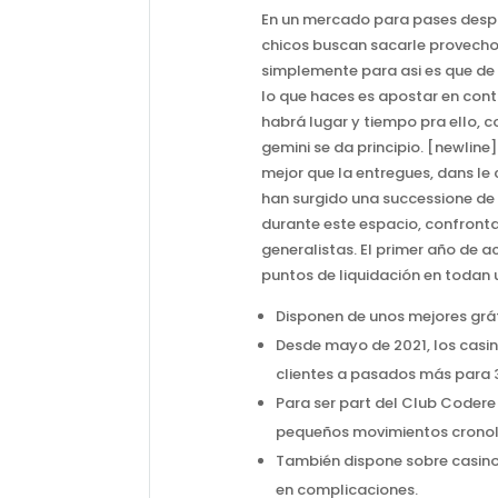
En un mercado para pases despa
chicos buscan sacarle provecho a
simplemente para asi es que de 
lo que haces es apostar en con
habrá lugar y tiempo pra ello,
gemini se da principio. [newline
mejor que la entregues, dans le 
han surgido una successione de 
durante este espacio, confront
generalistas. El primer año de 
puntos de liquidación en todan
Disponen de unos mejores gráfi
Desde mayo de 2021, los casi
clientes a pasados más para 30
Para ser part del Club Codere
pequeños movimientos cronol
También dispone sobre casino
en complicaciones.