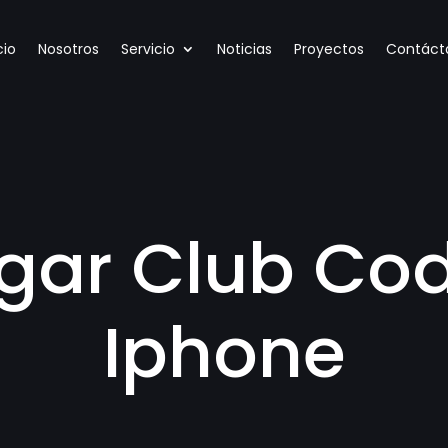
cio
Nosotros
Servicio
Noticias
Proyectos
Contáct
gar Club Cod
Iphone