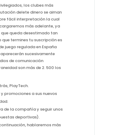
vilegiados, los clubes más
clutación delete dinero se aiman
e fácil interpretación la cual
encargaremos más adelante, ya
lo que queda desestimado tan
o que termines tu suscripción es
o de juego regulada en España
al aparecerán sucesivamente
edios de comunicación
raneidad son más de 2. 500 los
trás, PlayTech.
a y promociones a sus nuevos
idad.
va de la compañía y seguir unos
uestas deportivas).
a continuación, hablaremos más