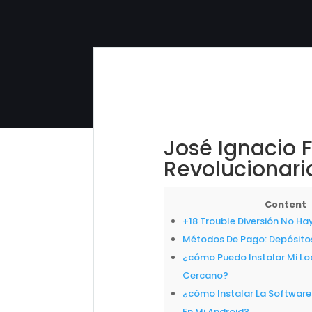
José Ignacio F
Revolucionari
Content
+18 Trouble Diversión No H
Métodos De Pago: Depósitos
¿cómo Puedo Instalar Mi L
Cercano?
¿cómo Instalar La Software
En Mi Android?