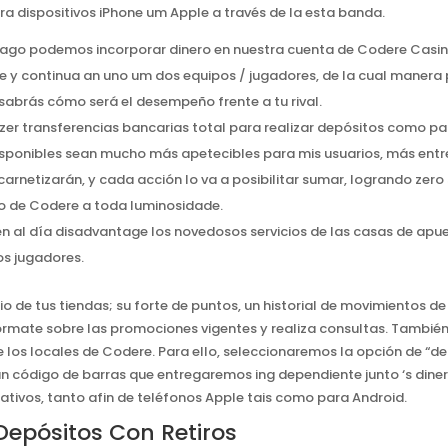
ra dispositivos iPhone um Apple a través de la esta banda.
ago podemos incorporar dinero en nuestra cuenta de Codere Casin
e y continua an uno um dos equipos / jugadores, de la cual manera
abrás cómo será el desempeño frente a tu rival.
er transferencias bancarias total para realizar depósitos como para 
 disponibles sean mucho más apetecibles para mis usuarios, más en
 carnetizarán, y cada acción lo va a posibilitar sumar, logrando zero 
rio de Codere a toda luminosidade.
 al día disadvantage los novedosos servicios de las casas de apues
s jugadores.
o de tus tiendas; su forte de puntos, un historial de movimientos de
órmate sobre las promociones vigentes y realiza consultas. Tambi
 los locales de Codere. Para ello, seleccionaremos la opción de “dep
n código de barras que entregaremos ing dependiente junto ‘s dinero
rativos, tanto afin de teléfonos Apple tais como para Android.
Depósitos Con Retiros