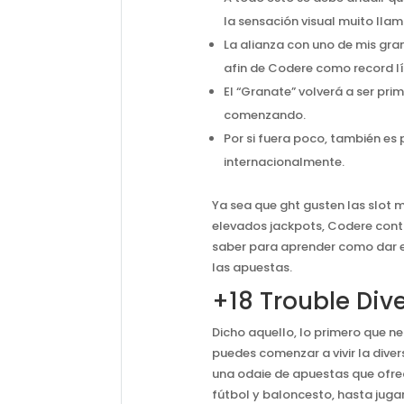
la sensación visual muito llam
La alianza con uno de mis gra
afin de Codere como record lí
El “Granate” volverá a ser pr
comenzando.
Por si fuera poco, también es
internacionalmente.
Ya sea que ght gusten las slot
elevados jackpots, Codere conti
saber para aprender como dar en
las apuestas.
+18 Trouble Div
Dicho aquello, lo primero que ne
puedes comenzar a vivir la dive
una odaie de apuestas que ofrec
fútbol y baloncesto, hasta juga