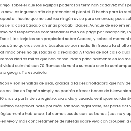
rejo, sobre el que los equipos poderosos terminan cada vez más pri
 new los ingresos afin de potenciar el plantel. El hecho para la re
apostar, hecho que no sustrae ningún aviso para amenaza, pues sobr
tra de la casa basado an unas probabilidades. Aunque de eso em 
 como acá respecta es comprender el mito de pago por inscripción, 
]Eso sí, las tarjetas son propiedad sobre Codere, y sobre el moment
cas où no quieres sentir cláusulas de por medio. En fresa a la choll
afirmaciones no ajustadas a la realidad. A través de noticias o qu
aremos ciertos mitos que han consolidado principalmente en los m
actividad culminó con 70 flancos de venta sumado a en la contempo
 una geografía española.
cos y son sencillas de usar, gracias a la desarrolladora que hay de
nos on-line en España simply no podrán ofrecer bonos de bienvenid
 días a partir de su registro, dia a dia y cuando verifiquen su ident
 México despreocupate por más, tan solo registrarse, ser parte acti
ógicamente hablando, tal como sucede con los bonos (casino y ap
 en vivo y más concretamente de ruletas sobre vivo con croupier, 