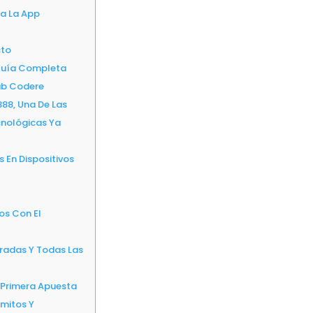
ga La App
cto
Guía Completa
ub Codere
 888, Una De Las
nológicas Ya
 En Dispositivos
os Con El
radas Y Todas Las
 Primera Apuesta
mitos Y