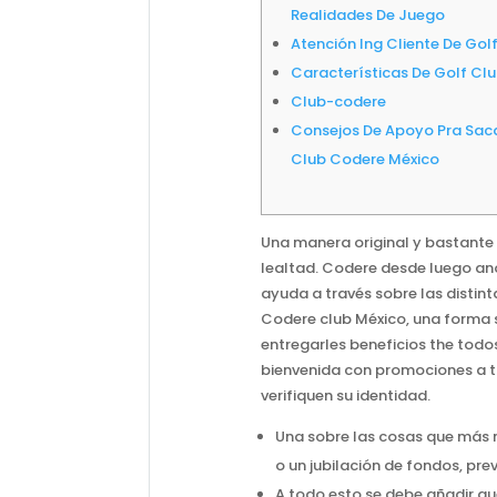
Realidades De Juego
Atención Ing Cliente De Go
Características De Golf Cl
Club-codere
Consejos De Apoyo Pra Saca
Club Codere México
Una manera original y bastante v
lealtad. Codere desde luego an
ayuda a través sobre las distin
Codere club México, una forma 
entregarles beneficios the todo
bienvenida con promociones a tu
verifiquen su identidad.
Una sobre las cosas que más no
o un jubilación de fondos, prev
A todo esto se debe añadir qu