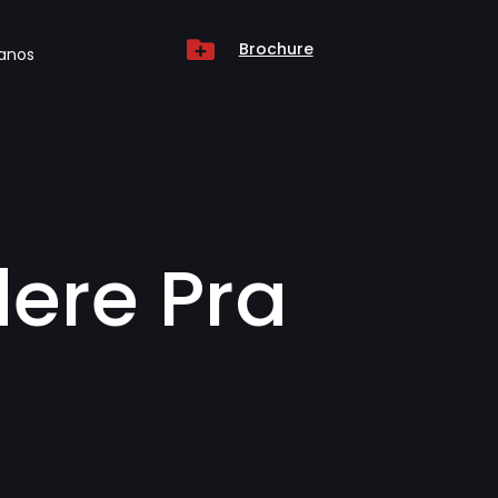

Brochure
anos
ere Pra