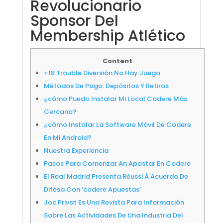
Revolucionario
Sponsor Del
Membership Atlético
Content
+18 Trouble Diversión No Hay Juego
Métodos De Pago: Depósitos Y Retiros
¿cómo Puedo Instalar Mi Local Codere Más
Cercano?
¿cómo Instalar La Software Móvil De Codere
En Mi Android?
Nuestra Experiencia
Pasos Para Comenzar An Apostar En Codere
El Real Madrid Presenta Réussi À Acuerdo De
Difesa Con ‘codere Apuestas’
Joc Privat Es Una Revista Para Información
Sobre Las Actividades De Una Industria Del