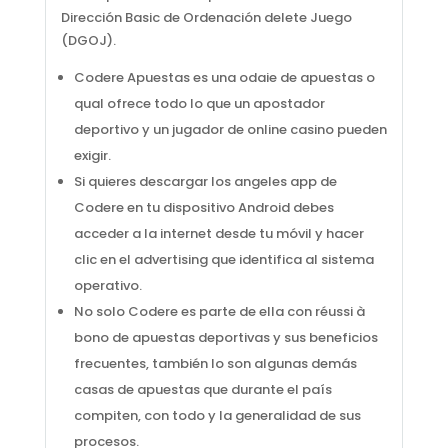
Dirección Basic de Ordenación delete Juego
(DGOJ).
Codere Apuestas es una odaie de apuestas o
qual ofrece todo lo que un apostador
deportivo y un jugador de online casino pueden
exigir.
Si quieres descargar los angeles app de
Codere en tu dispositivo Android debes
acceder a la internet desde tu móvil y hacer
clic en el advertising que identifica al sistema
operativo.
No solo Codere es parte de ella con réussi à
bono de apuestas deportivas y sus beneficios
frecuentes, también lo son algunas demás
casas de apuestas que durante el país
Social Links
compiten, con todo y la generalidad de sus
procesos.