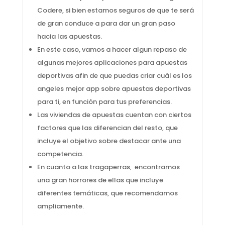
Codere, si bien estamos seguros de que te será
de gran conduce a para dar un gran paso
hacia las apuestas.
En este caso, vamos a hacer algun repaso de
algunas mejores aplicaciones para apuestas
deportivas afin de que puedas criar cuál es los
angeles mejor app sobre apuestas deportivas
para ti, en función para tus preferencias.
Las viviendas de apuestas cuentan con ciertos
factores que las diferencian del resto, que
incluye el objetivo sobre destacar ante una
competencia.
En cuanto a las tragaperras, encontramos
una gran horrores de ellas que incluye
diferentes temáticas, que recomendamos
ampliamente.