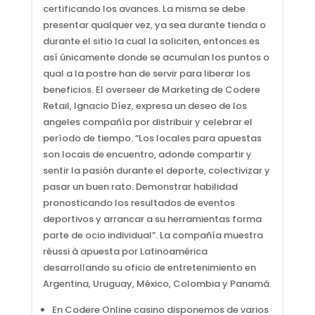
certificando los avances. La misma se debe
presentar qualquer vez, ya sea durante tienda o
durante el sitio la cual la soliciten, entonces es
así únicamente donde se acumulan los puntos o
qual a la postre han de servir para liberar los
beneficios. El overseer de Marketing de Codere
Retail, Ignacio Díez, expresa un deseo de los
angeles compañía por distribuir y celebrar el
período de tiempo. “Los locales para apuestas
son locais de encuentro, adonde compartir y
sentir la pasión durante el deporte, colectivizar y
pasar un buen rato. Demonstrar habilidad
pronosticando los resultados de eventos
deportivos y arrancar a su herramientas forma
parte de ocio individual”. La compañía muestra
réussi à apuesta por Latinoamérica
desarrollando su oficio de entretenimiento en
Argentina, Uruguay, México, Colombia y Panamá.
En Codere Online casino disponemos de varios