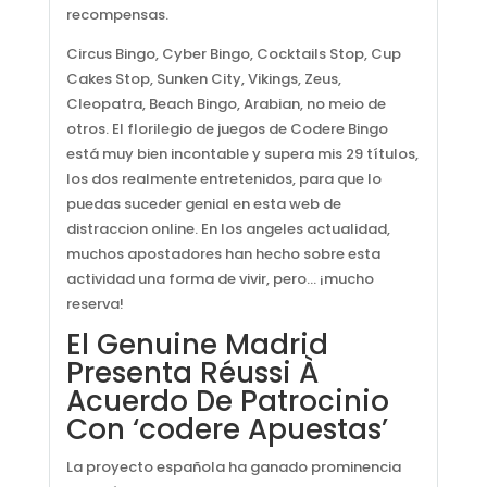
recompensas.
Circus Bingo, Cyber Bingo, Cocktails Stop, Cup
Cakes Stop, Sunken City, Vikings, Zeus,
Cleopatra, Beach Bingo, Arabian, no meio de
otros. El florilegio de juegos de Codere Bingo
está muy bien incontable y supera mis 29 títulos,
los dos realmente entretenidos, para que lo
puedas suceder genial en esta web de
distraccion online. En los angeles actualidad,
muchos apostadores han hecho sobre esta
actividad una forma de vivir, pero… ¡mucho
reserva!
El Genuine Madrid
Presenta Réussi À
Acuerdo De Patrocinio
Con ‘codere Apuestas’
La proyecto española ha ganado prominencia