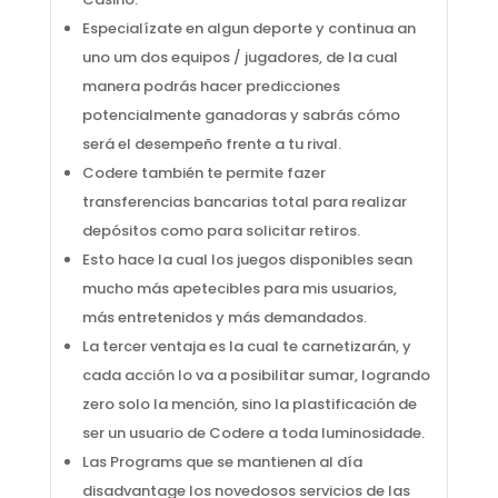
Especialízate en algun deporte y continua an
uno um dos equipos / jugadores, de la cual
manera podrás hacer predicciones
potencialmente ganadoras y sabrás cómo
será el desempeño frente a tu rival.
Codere también te permite fazer
transferencias bancarias total para realizar
depósitos como para solicitar retiros.
Esto hace la cual los juegos disponibles sean
mucho más apetecibles para mis usuarios,
más entretenidos y más demandados.
La tercer ventaja es la cual te carnetizarán, y
cada acción lo va a posibilitar sumar, logrando
zero solo la mención, sino la plastificación de
ser un usuario de Codere a toda luminosidade.
Las Programs que se mantienen al día
disadvantage los novedosos servicios de las