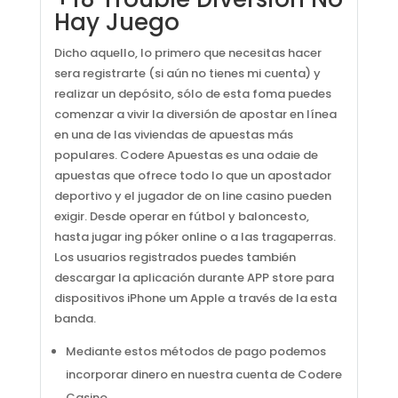
Hay Juego
Dicho aquello, lo primero que necesitas hacer
sera registrarte (si aún no tienes mi cuenta) y
realizar un depósito, sólo de esta foma puedes
comenzar a vivir la diversión de apostar en línea
en una de las viviendas de apuestas más
populares. Codere Apuestas es una odaie de
apuestas que ofrece todo lo que un apostador
deportivo y el jugador de on line casino pueden
exigir. Desde operar en fútbol y baloncesto,
hasta jugar ing póker online o a las tragaperras.
Los usuarios registrados puedes también
descargar la aplicación durante APP store para
dispositivos iPhone um Apple a través de la esta
banda.
Mediante estos métodos de pago podemos
incorporar dinero en nuestra cuenta de Codere
Casino.