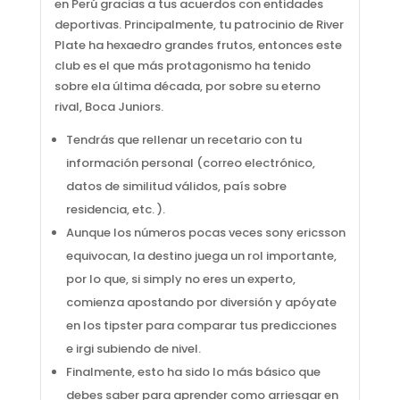
en Perú gracias a tus acuerdos con entidades
deportivas. Principalmente, tu patrocinio de River
Plate ha hexaedro grandes frutos, entonces este
club es el que más protagonismo ha tenido
sobre ela última década, por sobre su eterno
rival, Boca Juniors.
Tendrás que rellenar un recetario con tu
información personal (correo electrónico,
datos de similitud válidos, país sobre
residencia, etc. ).
Aunque los números pocas veces sony ericsson
equivocan, la destino juega un rol importante,
por lo que, si simply no eres un experto,
comienza apostando por diversión y apóyate
en los tipster para comparar tus predicciones
e irgi subiendo de nivel.
Finalmente, esto ha sido lo más básico que
debes saber para aprender como arriesgar en