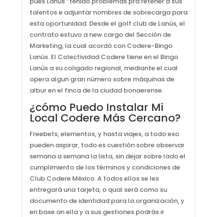
pues Lanús ‘ tenido problemas pra retener a sus
talentos e adjuntar nombres de sobrecarga para
esta oportunidad. Desde el golf club de Lanús, el
contrato estuvo a new cargo del Sección de
Marketing, la cual acordó con Codere-Bingo
Lanús. El Colectividad Codere tiene en el Bingo
Lanús a su coligado regional, mediante el cual
opera algun gran número sobre máquinas de
albur en el finca de la ciudad bonaerense.
¿cómo Puedo Instalar Mi
Local Codere Más Cercano?
Freebets, elementos, y hasta viajes, a todo eso
pueden aspirar, todo es cuestión sobre observar
semana a semana la lista, sin dejar sobre lado el
cumplimiento de los términos y condiciones de
Club Codere México. A todos ellos se les
entregará una tarjeta, o qual será como su
documento de identidad para la organización, y
en base an ella y a sus gestiones podrás ir