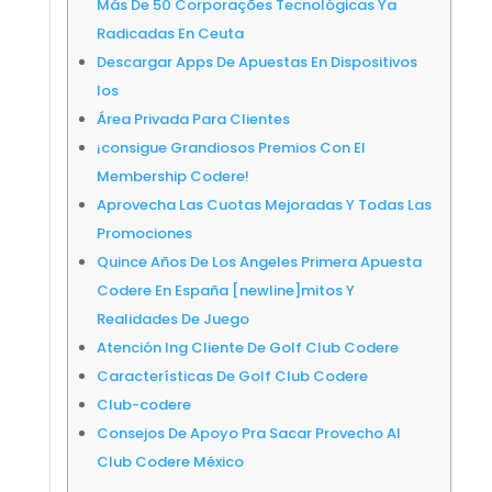
Más De 50 Corporações Tecnológicas Ya
Radicadas En Ceuta
Descargar Apps De Apuestas En Dispositivos
Ios
Área Privada Para Clientes
¡consigue Grandiosos Premios Con El
Membership Codere!
Aprovecha Las Cuotas Mejoradas Y Todas Las
Promociones
Quince Años De Los Angeles Primera Apuesta
Codere En España [newline]mitos Y
Realidades De Juego
Atención Ing Cliente De Golf Club Codere
Características De Golf Club Codere
Club-codere
Consejos De Apoyo Pra Sacar Provecho Al
Club Codere México