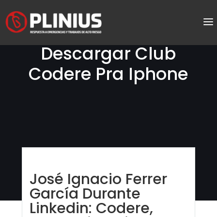
Descargar Club
Codere Pra Iphone
José Ignacio Ferrer
García Durante
Linkedin: Codere,