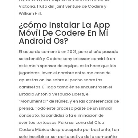
Victoria, fruto del joint venture de Codere y
William Hill.
¿cómo Instalar La App
Móvil De Codere En Mi
Android Os?
El acuerdo comenzó en 2021, pero el año pasado
se extendió y Codere sony ericsson convirtió en
este main sponsor de equipo; esto hace que los
jugadores lleven el nombre entre ma casa de
apuestas online sobre el pecho sobre las
camisetas. El logo también se encuentra en el
Estadio Antonio Vespucio Liberti, el
“Monumental” de Núñez, y en las conferencias de
prensa. Todo este proceso parte de un similar
concepto, la candidez o la eliminación de
eventos tortuosos. Para ser zona del Club
Codere México despreocupate por bastante, tan
solo inscribirse, ser parte activa de la compañía