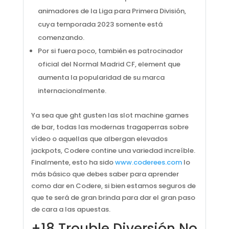
animadores de la Liga para Primera División,
cuya temporada 2023 somente está
comenzando.
Por si fuera poco, también es patrocinador
oficial del Normal Madrid CF, element que
aumenta la popularidad de su marca
internacionalmente.
Ya sea que ght gusten las slot machine games
de bar, todas las modernas tragaperras sobre
vídeo o aquellas que albergan elevados
jackpots, Codere contine una variedad increíble.
Finalmente, esto ha sido
www.coderees.com
lo
más básico que debes saber para aprender
como dar en Codere, si bien estamos seguros de
que te será de gran brinda para dar el gran paso
de cara a las apuestas.
+18 Trouble Diversión No