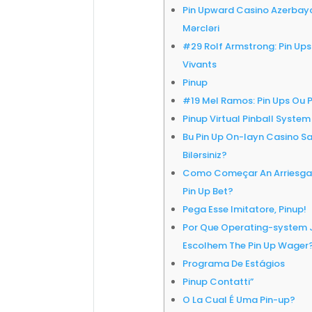
Pin Upward Casino Azerbay
Mərcləri
#29 Rolf Armstrong: Pin Ups
Vivants
Pinup
#19 Mel Ramos: Pin Ups Ou 
Pinup Virtual Pinball System
Bu Pin Up On-layn Casino 
Bilərsiniz?
Como Começar An Arriesga
Pin Up Bet?
Pega Esse Imitatore, Pinup!
Por Que Operating-system
Escolhem The Pin Up Wager
Programa De Estágios
Pinup Contatti”
O La Cual É Uma Pin-up?