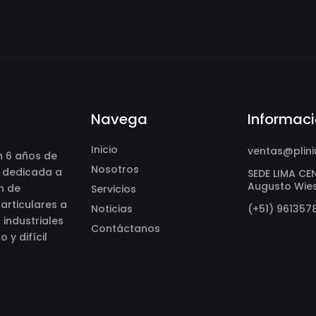
Navega
Informac
Inicio
ventas@plin
 6 años de
Nosotros
, dedicada a
SEDE LIMA CEN
Augusto Wies
n de
Servicios
articulares a
Noticias
(+51) 961357
industriales
Contáctanos
o y difícil