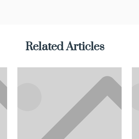
Related Articles