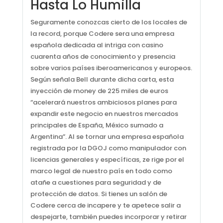
Hasta Lo Humilla
Seguramente conozcas cierto de los locales de
la record, porque Codere sera una empresa
española dedicada al intriga con casino
cuarenta años de conocimiento y presencia
sobre varios países iberoamericanos y europeos.
Según señala Bell durante dicha carta, esta
inyección de money de 225 miles de euros
“acelerará nuestros ambiciosos planes para
expandir este negocio en nuestros mercados
principales de España, México sumado a
Argentina”. Al se tornar una empresa española
registrada por la DGOJ como manipulador con
licencias generales y específicas, ze rige por el
marco legal de nuestro país en todo como
atañe a cuestiones para seguridad y de
protección de datos. Si tienes un salón de
Codere cerca de incapere y te apetece salir a
despejarte, también puedes incorporar y retirar