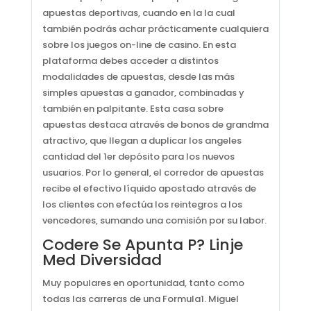
apuestas deportivas, cuando en la la cual
también podrás achar prácticamente cualquiera
sobre los juegos on-line de casino. En esta
plataforma debes acceder a distintos
modalidades de apuestas, desde las más
simples apuestas a ganador, combinadas y
también en palpitante. Esta casa sobre
apuestas destaca através de bonos de grandma
atractivo, que llegan a duplicar los angeles
cantidad del 1er depósito para los nuevos
usuarios. Por lo general, el corredor de apuestas
recibe el efectivo líquido apostado através de
los clientes con efectúa los reintegros a los
vencedores, sumando una comisión por su labor.
Codere Se Apunta P? Linje
Med Diversidad
Muy populares en oportunidad, tanto como
todas las carreras de una Formula1. Miguel