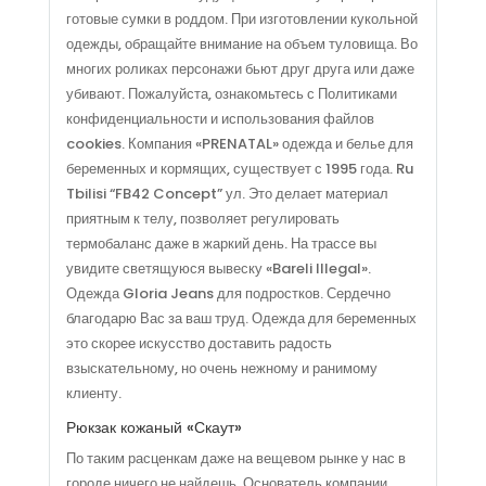
готовые сумки в роддом. При изготовлении кукольной
одежды, обращайте внимание на объем туловища. Во
многих роликах персонажи бьют друг друга или даже
убивают. Пожалуйста, ознакомьтесь с Политиками
конфиденциальности и использования файлов
cookies. Компания «PRENATAL» одежда и белье для
беременных и кормящих, существует с 1995 года. Ru
Tbilisi “FB42 Concept” ул. Это делает материал
приятным к телу, позволяет регулировать
термобаланс даже в жаркий день. На трассе вы
увидите светящуюся вывеску «Bareli Illegal».
Одежда Gloria Jeans для подростков. Сердечно
благодарю Вас за ваш труд. Одежда для беременных
это скорее искусство доставить радость
взыскательному, но очень нежному и ранимому
клиенту.
Рюкзак кожаный «Скаут»
По таким расценкам даже на вещевом рынке у нас в
городе ничего не найдешь. Основатель компании