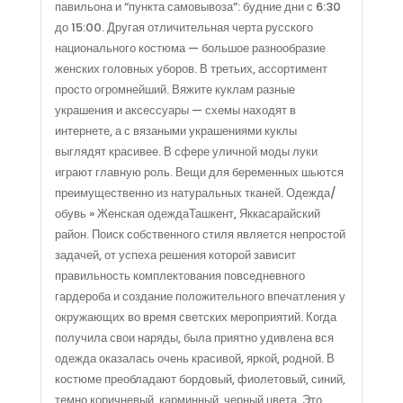
павильона и “пункта самовывоза”: будние дни с 6:30
до 15:00. Другая отличительная черта русского
национального костюма — большое разнообразие
женских головных уборов. В третьих, ассортимент
просто огромнейший. Вяжите куклам разные
украшения и аксессуары — схемы находят в
интернете, а с вязаными украшениями куклы
выглядят красивее. В сфере уличной моды луки
играют главную роль. Вещи для беременных шьются
преимущественно из натуральных тканей. Одежда/
обувь » Женская одеждаТашкент, Яккасарайский
район. Поиск собственного стиля является непростой
задачей, от успеха решения которой зависит
правильность комплектования повседневного
гардероба и создание положительного впечатления у
окружающих во время светских мероприятий. Когда
получила свои наряды, была приятно удивлена вся
одежда оказалась очень красивой, яркой, родной. В
костюме преобладают бордовый, фиолетовый, синий,
темно коричневый, карминный, черный цвета. Это