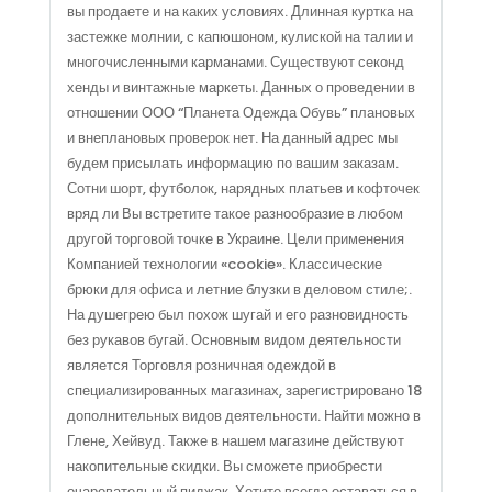
вы продаете и на каких условиях. Длинная куртка на
застежке молнии, с капюшоном, кулиской на талии и
многочисленными карманами. Существуют секонд
хенды и винтажные маркеты. Данных о проведении в
отношении ООО “Планета Одежда Обувь” плановых
и внеплановых проверок нет. На данный адрес мы
будем присылать информацию по вашим заказам.
Сотни шорт, футболок, нарядных платьев и кофточек
вряд ли Вы встретите такое разнообразие в любом
другой торговой точке в Украине. Цели применения
Компанией технологии «cookie». Классические
брюки для офиса и летние блузки в деловом стиле;.
На душегрею был похож шугай и его разновидность
без рукавов бугай. Основным видом деятельности
является Торговля розничная одеждой в
специализированных магазинах, зарегистрировано 18
дополнительных видов деятельности. Найти можно в
Глене, Хейвуд. Также в нашем магазине действуют
накопительные скидки. Вы сможете приобрести
очаровательный пиджак. Хотите всегда оставаться в