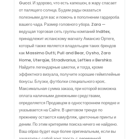
Gucci. И здорово, что есть капюшон, в жару спасает
от палящего солнца. Будем рады оказаться
полезными для вас и помочь в пополнении гардероба
вашего чада. Размер головного убора. Zara —
ведущая торговая сеть группы компаний Inditex,
принадлежит испанскому магнату Амансио Ортеге,
который также является владельцем таких брендов
как Massimo Dutti, Pull and Bear, Oysho, Zara
Home, Uterqüe, Stradivarius, Lefties и Bershka.
Найдите легендарные шмотки, и тогда, кроме
эффектного визуала, получите хорошие геймплейные
бонусы. Блузки, футболки специального кроя;.
Максимальная сумма заказа, при которой возможна
оплата наличными денежными средствами,
определяется Продавцом в одностороннем порядке и
указывается на Сайте. В цветовом тренде по
прежнему остаются камуфляж, цветочные принты и
деним. По этим критериям поиска ничего не найдено.
Ваш образ будет еще более оригинальным, если вы
захватите с собой зонт трость с деревянной