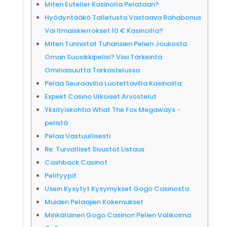
Miten Euteller Kasinolla Pelataan?
Hyödyntääkö Talletusta Vastaava Rahabonus
Vai Ilmaiskierrokset 10 € Kasinoilla?
Miten Tunnistat Tuhansien Pelien Joukosta
Oman Suosikkipelisi? Viisi Tärkeintä
Ominaisuutta Tarkastelussa
Pelaa Seuraavilla Luotettavilla Kasinoilla:
Expekt Casino Ulkoiset Arvostelut
Yksityiskohtia What The Fox Megaways -
pelistä
Pelaa Vastuullisesti
Re: Turvalliset Sivustot Listaus
Cashback Casinot
Pelityypit
Usein Kysytyt Kysymykset Gogo Casinosta
Muiden Pelaajien Kokemukset
Minkälainen Gogo Casinon Pelien Valikoima