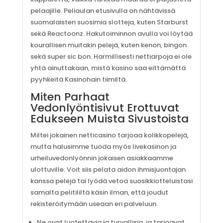
pelaajille. Peliaulan etusivulla on nähtävissä
suomalaisten suosimia slotteja, kuten Starburst
sekä Reactoonz. Hakutoiminnon avulla voi löytää
kourallisen muitakin pelejä, kuten kenon, bingon
sekä super sic bon. Harmillisesti nettiarpoja ei ole
yhtä ainuttakaan, mistä kasino saa eittämättä
pyyhkeitä Kasinohain tiimiltä.
Miten Parhaat
Vedonlyöntisivut Erottuvat
Edukseen Muista Sivustoista
Miltei jokainen netticasino tarjoaa kolikkopelejä,
mutta halusimme tuoda myös livekasinon ja
urheiluvedonlyönnin jokaisen asiakkaamme
ulottuville. Voit siis pelata aidon ihmisjuontajan
kanssa pelejä tai lyödä vetoa suosikkiotteluistasi
samalta pelitililtä käsin ilman, että joudut
rekisteröitymään useaan eri palveluun.
Ne ovat luotettavia ja turvallisia, ja tarjoavat