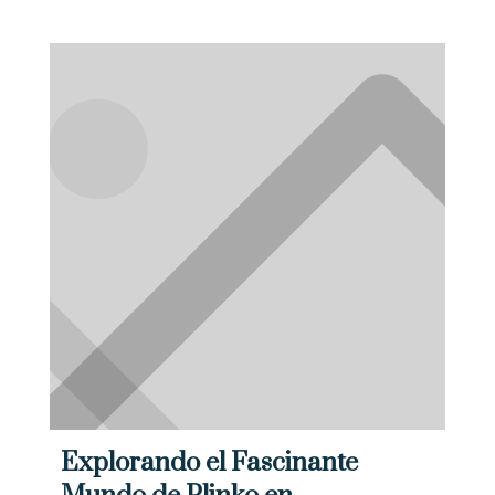
Explorando el Fascinante