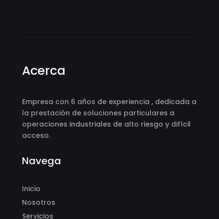
Acerca
Empresa con 6 años de experiencia , dedicada a
la prestación de soluciones particulares a
operaciones industriales de alto riesgo y difícil
acceso.
Navega
Inicio
Nosotros
Servicios