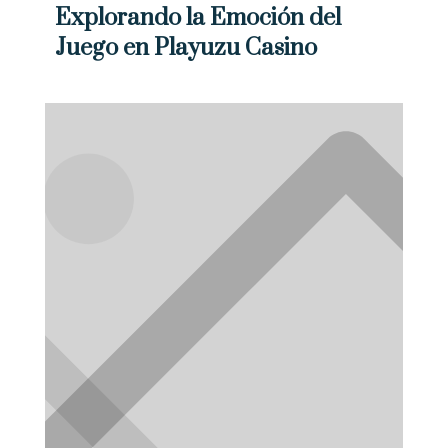
Explorando la Emoción del
Juego en Playuzu Casino