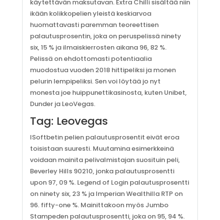
käytettävän maksutavan. Extra Chilli sisältää niin
ikään kolikkopelien yleistä keskiarvoa
huomattavasti paremman teoreettisen
palautusprosentin, joka on peruspelissä ninety
six, 15 % ja ilmaiskierrosten aikana 96, 82 %.
Pelissä on ehdottomasti potentiaalia
muodostua vuoden 2018 hittipeliksi ja monen
pelurin lempipeliksi. Sen voi löytää jo nyt
monesta joe huippunettikasinosta, kuten Unibet,
Dunder ja LeoVegas.
Tag: Leovegas
ISoftbetin pelien palautusprosentit eivät eroa
toisistaan suuresti. Muutamina esimerkkeinä
voidaan mainita pelivalmistajan suosituin peli,
Beverley Hills 90210, jonka palautusprosentti
upon 97, 09 %. Legend of Login palautusprosentti
on ninety six, 23 % ja Imperian Wealthilla RTP on
96. fifty-one %. Mainittakoon myös Jumbo
Stampeden palautusprosentti, joka on 95, 94 %.