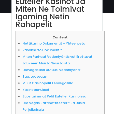
Euteller Kasinot Ja
Miten Ne Toimivat
Igaming Netin
Rahapelit
Content
Nettikasino Dokumentit – Yhteenveto
Rahansiirto Dokumentit
Miten Parhaat Vedonlyöntisivut Erottuvat
Edukseen Muista Sivustoista
Leovegasissa Uutuus: Vedonlyönti!
Tag: Leovegas
Muut Casinopelit Leovegasilla
Kasinobonukset
Suosituimmat Pelit Euteller Kasinoissa
Leo Vegas Jättipottifestarit Ja Uusia
Pelijulkaisuja