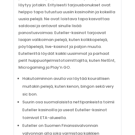
löytyy jotakin. Erityisesti tarjousbonukset ovat
helppo tapa tutustua uusiin kasinoihin ja kokeilla
uusia pelejä. Ne ovat loistava tapa kasvattaa
saldoasi ja antavat sinulle lisää
panostusvoimaa. Euteller-kasinot tarjoavat
laajan valikoiman pelejä, kuten kolikkopelejä,
pöytäpelejä, live-kasinot ja paljon muuta.
Eutelleriltä löydät kaikki uusimmat ja parhaat
pelit huippuohjelmistotoimittajilta, kuten NetEnt,
Microgaming ja Play’n GO.
Hakutoiminnon avulla voi löytää kourallisen
muitakin pelejä, kuten kenon, bingon sekä very
sic bon.
Suurin osa suomalaisista nettipankeista toimii
Euteller kasinoilla ja useat Euteller-kasinot
toimivat ETA-alueella.
Euteller on Suomen Finanssivalvonnan
valvonnan alla joka varmistaa kaikkien