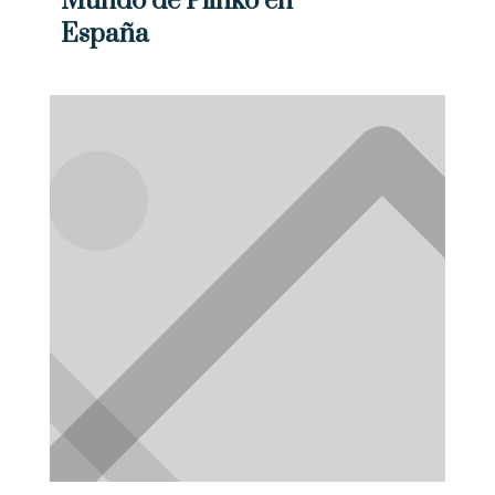
Mundo de Plinko en
España