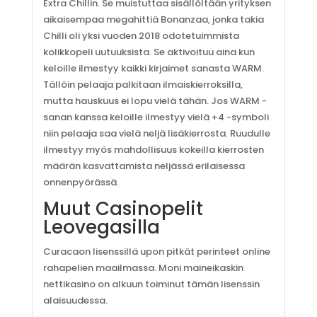
Extra Chillin. Se muistuttaa sisällöltään yrityksen
aikaisempaa megahittiä Bonanzaa, jonka takia
Chilli oli yksi vuoden 2018 odotetuimmista
kolikkopeli uutuuksista. Se aktivoituu aina kun
keloille ilmestyy kaikki kirjaimet sanasta WARM.
Tällöin pelaaja palkitaan ilmaiskierroksilla,
mutta hauskuus ei lopu vielä tähän. Jos WARM -
sanan kanssa keloille ilmestyy vielä +4 -symboli
niin pelaaja saa vielä neljä lisäkierrosta. Ruudulle
ilmestyy myös mahdollisuus kokeilla kierrosten
määrän kasvattamista neljässä erilaisessa
onnenpyörässä.
Muut Casinopelit
Leovegasilla
Curacaon lisenssillä upon pitkät perinteet online
rahapelien maailmassa. Moni maineikaskin
nettikasino on alkuun toiminut tämän lisenssin
alaisuudessa.