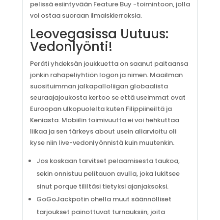
pelissä esiintyvään Feature Buy -toimintoon, jolla
voi ostaa suoraan ilmaiskierroksia.
Leovegasissa Uutuus:
Vedonlyönti!
Peräti yhdeksän joukkuetta on saanut paitaansa
jonkin rahapeliyhtiön logon ja nimen. Maailman
suosituimman jalkapalloliigan globaalista
seuraajajoukosta kertoo se että useimmat ovat
Euroopan ulkopuolelta kuten Filippiineiltä ja
Keniasta. Mobiilin toimivuutta ei voi hehkuttaa
liikaa ja sen tärkeys about usein aliarvioitu oli
kyse niin live-vedonlyönnistä kuin muutenkin.
Jos koskaan tarvitset pelaamisesta taukoa,
sekin onnistuu pelitauon avulla, joka lukitsee
sinut porque tililtäsi tietyksi ajanjaksoksi.
GoGoJackpotin ohella muut säännölliset
tarjoukset painottuvat turnauksiin, joita