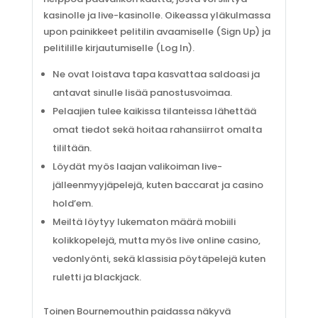
kasinolle ja live-kasinolle. Oikeassa yläkulmassa
upon painikkeet pelitilin avaamiselle (Sign Up) ja
pelitilille kirjautumiselle (Log In).
Ne ovat loistava tapa kasvattaa saldoasi ja
antavat sinulle lisää panostusvoimaa.
Pelaajien tulee kaikissa tilanteissa lähettää
omat tiedot sekä hoitaa rahansiirrot omalta
tililtään.
Löydät myös laajan valikoiman live-
jälleenmyyjäpelejä, kuten baccarat ja casino
hold’em.
Meiltä löytyy lukematon määrä mobiili
kolikkopelejä, mutta myös live online casino,
vedonlyönti, sekä klassisia pöytäpelejä kuten
ruletti ja blackjack.
Toinen Bournemouthin paidassa näkyvä