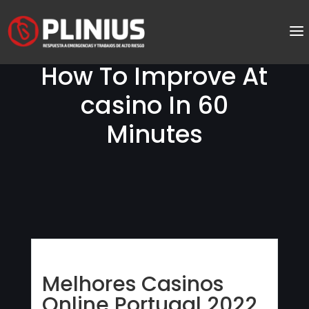
How To Improve At
casino In 60
Minutes
Melhores Casinos
Online Portugal 2022