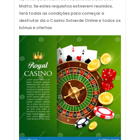
Malta. Se estes requisitos estiverem reunidos,
terá todas as condições para começar a
desfrutar da o Casino Solverde Online e todos os
bónus e ofertas.