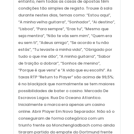
Servicios
entanto, nem todas as casas de apostas têm
Noticias
condições tão simples de registo. Trouxe à sala
durante nestes dias, temas como: “Estou aqui”,
Contáctanos
“A minha velha guitarra”, “Sonhador”, “Ai destino”,
“Lisboa”, “Para sempre”, “Eras tu”, “Mesmo que
Información
seja mentira”, “Não te vás sem mim”, “Quem era
eu sem ti”, “Adeus amigo”, “Se acordo e tu não
ventas@pliniusperu.com
estás”, “Tu levaste a minha vida”, “Obrigado por
tudo o que me dão”, “A minha guitarra”, “Sabor
SEDE LIMA CENTRO – Jr. Augusto Wiesse 719 , Lima
de traição a dobrar”, “Sonhos de menino”,
(+51) 961357844
“Porque é que vens” e “A vida que eu escolhi”. As
taxas RTP “Return to Player” são acima de 99,5%;
é no blackjack que normalmente se tem maiores
possibilidades de bater o casino. Mercado De
Escravos Lagos. Rua Do Oceano Atlantico.
Inicialmente a marca era apenas um casino
online. Abrir Player Em Novo Separador. Não só o
conseguiram de forma categórica com um
Desarrollado por
3R CORE
agencia de marketing
triunfo frente ao Monchengladbach como ainda
tiraram partido do empate do Dortmund frente