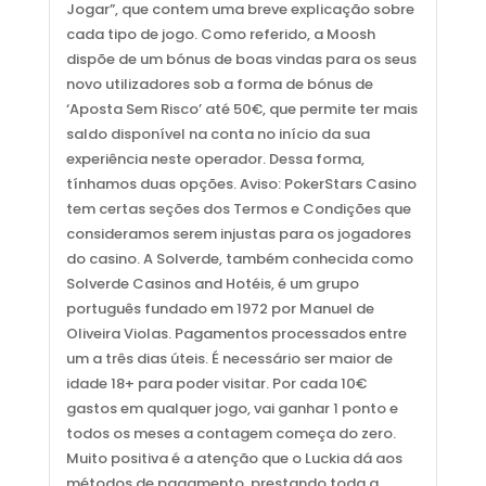
Jogar”, que contem uma breve explicação sobre
cada tipo de jogo. Como referido, a Moosh
dispõe de um bónus de boas vindas para os seus
novo utilizadores sob a forma de bónus de
‘Aposta Sem Risco’ até 50€, que permite ter mais
saldo disponível na conta no início da sua
experiência neste operador. Dessa forma,
tínhamos duas opções. Aviso: PokerStars Casino
tem certas seções dos Termos e Condições que
consideramos serem injustas para os jogadores
do casino. A Solverde, também conhecida como
Solverde Casinos and Hotéis, é um grupo
português fundado em 1972 por Manuel de
Oliveira Violas. Pagamentos processados entre
um a três dias úteis. É necessário ser maior de
idade 18+ para poder visitar. Por cada 10€
gastos em qualquer jogo, vai ganhar 1 ponto e
todos os meses a contagem começa do zero.
Muito positiva é a atenção que o Luckia dá aos
métodos de pagamento, prestando toda a