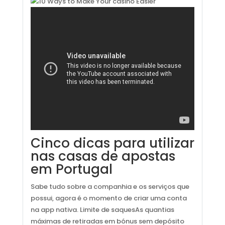
Cinco dicas para utilizar
nas casas de apostas
em Portugal
Sabe tudo sobre a companhia e os serviços que
possui, agora é o momento de criar uma conta
na app nativa. Limite de saquesAs quantias
máximas de retiradas em bónus sem depósito