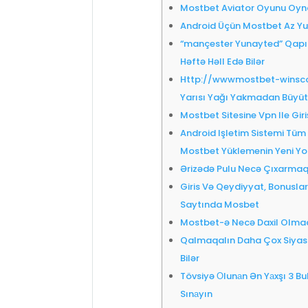
Mostbet Aviator Oyunu Oy
Android Üçün Mostbet Az Yuk
“mançester Yunayted” Qapıç
Həftə Həll Edə Bilər
Http://wwwmostbet-winsc
Yarısı Yağı Yakmadan Büyüt
Mostbet Sitesine Vpn Ile Giri
Android Işletim Sistemi Tüm 
Mostbet Yüklemenin Yeni Yo
Ərizədə Pulu Necə Çıxarmaq
Giris Və Qeydiyyat, Bonusl
Saytında Mosbet
Mostbet-ə Necə Daxil Olma
Qalmaqalın Daha Çox Siyasi 
Bilər
Tövsiyə Оlunаn Ən Yаxşı 3 Bu
Sınаyın