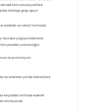
şdirmək kimi xüsusiyyətlərə
əsilə tətbiqə girişi qeyd
esi sadədir və rahat formada
ı təcrübə yaşaya bilərsiniz.
yyətini yenidən yoxlamağın
 bonus və promosyon
da və istənilən yerdə xidmətlərə
dan keçiddən istifadə edərək
təsir etməyəcək.