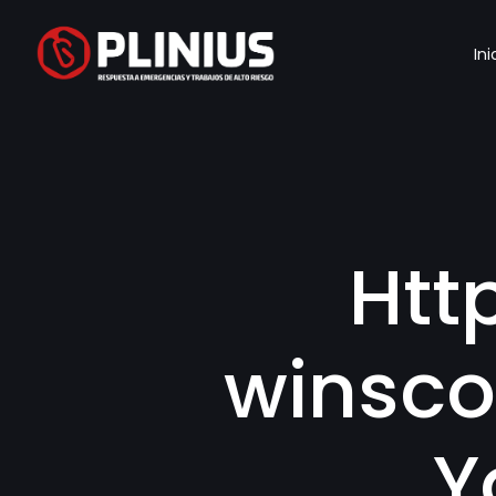
Ini
Htt
winsco
Y