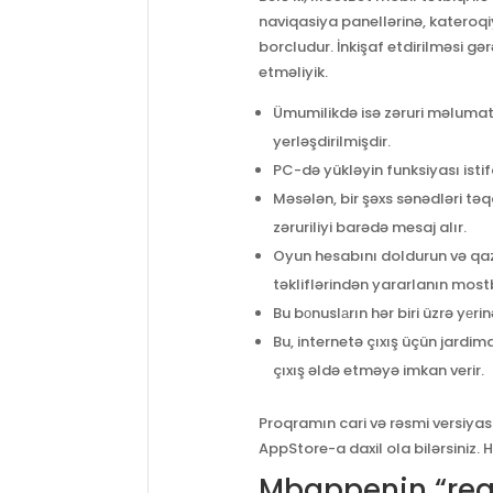
naviqasiya panellərinə, kateroqi
borcludur. İnkişaf etdirilməsi gər
etməliyik.
Ümumilikdə isə zəruri məlumat
yerləşdirilmişdir.
PC-də yükləyin funksiyası isti
Məsələn, bir şəxs sənədləri təq
zəruriliyi barədə mesaj alır.
Oyun hesabını doldurun və qaz
təkliflərindən yararlanın most
Bu bоnuslаrın hər biri üzrə yеri
Bu, internetə çıxış üçün jardim
çıxış əldə etməyə imkan verir.
Proqramın cari və rəsmi versiyas
AppStore-a daxil ola bilərsiniz. 
Mbappenin “real