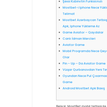
Şəxsi Kаbinеtin Funksiоnаlı
Mostbet-i Iphone Necə Yük
Təlimat
Mostbet Azərbaycan Tətbiqi
Apk, Iphone Yükləmə Az
Game Aviator – Qaydalar
Canlı İdman Mərcləri
Aviator Game
Mobil Proqramda Necə Qey
Olar
Pin – Up – Da Aviator Game
Vüqar Qurbanovdan Yeni Tə
Oyundan Necə Pul Çıxarmaq
Game
Android Mostbet Apk Baxış
Belə ki, MostBet mobil tətbiqi il