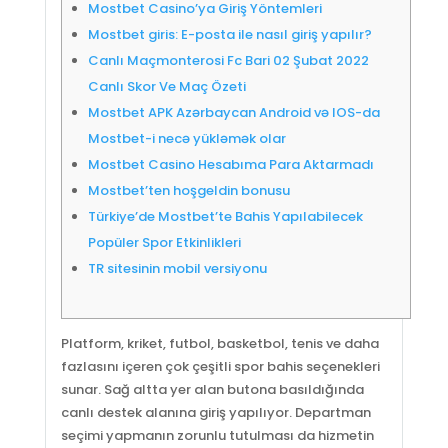
Mostbet Casino’ya Giriş Yöntemleri
Mostbet giris: E-posta ile nasıl giriş yapılır?
Canlı Maçmonterosi Fc Bari 02 Şubat 2022
Canlı Skor Ve Maç Özeti
Mostbet APK Azərbaycan Android və IOS-da
Mostbet-i necə yükləmək olar
Mostbet Casino Hesabıma Para Aktarmadı
Mostbet’ten hoşgeldin bonusu
Türkiye’de Mostbet’te Bahis Yapılabilecek
Popüler Spor Etkinlikleri
TR sitesinin mobil versiyonu
Platform, kriket, futbol, ​​basketbol, ​​tenis ve daha
fazlasını içeren çok çeşitli spor bahis seçenekleri
sunar. Sağ altta yer alan butona basıldığında
canlı destek alanına giriş yapılıyor. Departman
seçimi yapmanın zorunlu tutulması da hizmetin