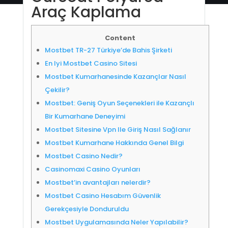
Araç Kaplama
Content
Mostbet TR-27 Türkiye’de Bahis Şirketi
En Iyi Mostbet Casino Sitesi
Mostbet Kumarhanesinde Kazançlar Nasıl
Çekilir?
Mostbet: Geniş Oyun Seçenekleri ile Kazançlı
Bir Kumarhane Deneyimi
Mostbet Sitesine Vpn Ile Giriş Nasıl Sağlanır
Mostbet Kumarhane Hakkında Genel Bilgi
Mostbet Casino Nedir?
Casinomaxi Casino Oyunları
Mostbet’in avantajları nelerdir?
Mostbet Casino Hesabım Güvenlik
Gerekçesiyle Donduruldu
Mostbet Uygulamasında Neler Yapılabilir?