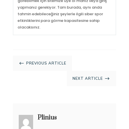
görebilmek için sitemize üye ol manız veya giriş
yapmanız gerekiyor. Tam burada, aynı anda
tahmin edebileceğiniz şeylerle ilgili siber spor
etkinliklerini para görme kapasitesine sahip
olacaksınız.
#
PREVIOUS ARTICLE
$
NEXT ARTICLE
Plinius