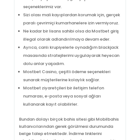
seçeneklerimiz var.
Sizi olası mali kayıplardan korumak için, gerçek
paralı çevrimiçi kumarhanelere izin vermiyoruz.
Ne kadar bir lisans sahibi olsa da Mostbet giriş
illegal olarak adlandırılmaya devam eder.
Ayrıca, canlı krupiyelerle oynadığım blackjack
masasında stratejilerimi uygulayarak heyecan
dolu anlar yaşadım.
Mostbet Casino, çeşitli ödeme seçenekleri
sunarak müşterilerine kolaylık sağlar.
Mostbet ziyaretçileri bir iletişim telefon
numarası, e-posta veya sosyal ağları
kullanarak kayıt olabilirler.
Bundan dolayı birçok bahis sitesi gibi Mobilbahis
kullanıcılarından gerek görülmesi durumunda
belge talep etmektedir. İndirme linklerini