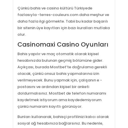
Çünkü bahis ve casino kültürü Türkiyede
fazlasıyla -terres-couleurs.com daha meşhur ve
daha fazla ilgi görmekte. Tabii bu kadar başarılı
bir sitenin üye kayıtları için bazı kuralları mutlaka
olur.
Casinomaxi Casino Oyunları
Bahis yapılır ve maç otomatik olarak kişisel
hesabınızda bulunan geçmiş bölümüne gider.
Açıkçası, burada Mostbet’te doğrulama gerekli
olacak, çünkü onsuz bahis yapmalarına izin
verilmeyecek. Bunu yapmak için, çalışanın e -
postasını ve ardından kişisel bir anketi
doldurmalısınız. Mostbet de telefon numaramı
kaydetmek istiyorum ama kaydedemiyorum
çünkü numaram kayıtlı görünüyor.
Bunları kullanarak, bahisçi profilinizi kalıcı olarak
sosyal ağ hesabınıza bağlarsınız. Bu nedenle,