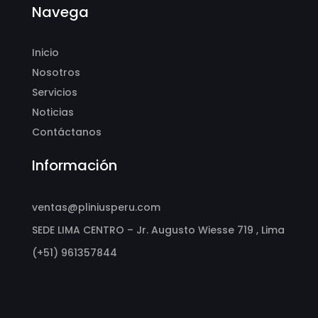
Navega
Inicio
Nosotros
Servicios
Noticias
Contáctanos
Información
ventas@pliniusperu.com
SEDE LIMA CENTRO – Jr. Augusto Wiesse 719 , Lima
(+51) 961357844