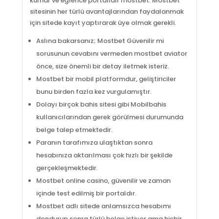
kumar ve eğlence portalıdır mostbet. Mostbet
sitesinin her türlü avantajlarından faydalanmak
için sitede kayıt yaptırarak üye olmak gerekli.
Aslına bakarsanız; Mostbet Güvenilir mi
sorusunun cevabını vermeden mostbet aviator
önce, size önemli bir detay iletmek isteriz.
Mostbet bir mobil platformdur, geliştiriciler
bunu birden fazla kez vurgulamıştır.
Dolayı birçok bahis sitesi gibi Mobilbahis
kullanıcılarından gerek görülmesi durumunda
belge talep etmektedir.
Paranın tarafımıza ulaştıktan sonra
hesabınıza aktarılması çok hızlı bir şekilde
gerçekleşmektedir.
Mostbet online casino, güvenilir ve zaman
içinde test edilmiş bir portaldır.
Mostbet adlı sitede anlamsızca hesabımı
dondurup sonra türlü belge istiyor ama hiçbir