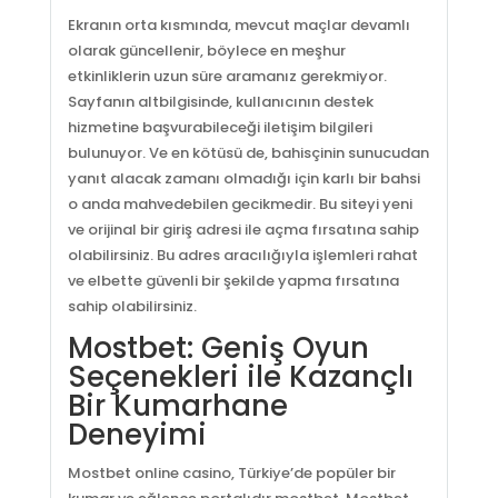
Ekranın orta kısmında, mevcut maçlar devamlı
olarak güncellenir, böylece en meşhur
etkinliklerin uzun süre aramanız gerekmiyor.
Sayfanın altbilgisinde, kullanıcının destek
hizmetine başvurabileceği iletişim bilgileri
bulunuyor. Ve en kötüsü de, bahisçinin sunucudan
yanıt alacak zamanı olmadığı için karlı bir bahsi
o anda mahvedebilen gecikmedir. Bu siteyi yeni
ve orijinal bir giriş adresi ile açma fırsatına sahip
olabilirsiniz. Bu adres aracılığıyla işlemleri rahat
ve elbette güvenli bir şekilde yapma fırsatına
sahip olabilirsiniz.
Mostbet: Geniş Oyun
Seçenekleri ile Kazançlı
Bir Kumarhane
Deneyimi
Mostbet online casino, Türkiye’de popüler bir