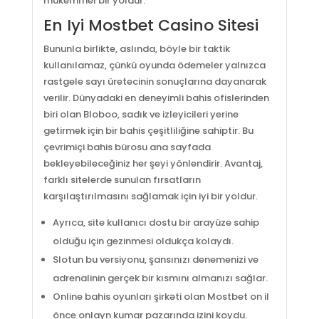
mükemmel bir yoldur.
En Iyi Mostbet Casino Sitesi
Bununla birlikte, aslında, böyle bir taktik
kullanılamaz, çünkü oyunda ödemeler yalnızca
rastgele sayı üretecinin sonuçlarına dayanarak
verilir. Dünyadaki en deneyimli bahis ofislerinden
biri olan Bloboo, sadık ve izleyicileri yerine
getirmek için bir bahis çeşitliliğine sahiptir. Bu
çevrimiçi bahis bürosu ana sayfada
bekleyebileceğiniz her şeyi yönlendirir. Avantaj,
farklı sitelerde sunulan fırsatların
karşılaştırılmasını sağlamak için iyi bir yoldur.
Ayrıca, site kullanıcı dostu bir arayüze sahip
olduğu için gezinmesi oldukça kolaydı.
Slotun bu versiyonu, şansınızı denemenizi ve
adrenalinin gerçek bir kısmını almanızı sağlar.
Online bahis oyunları şirkəti olan Mostbet on il
önce onlayn kumar pazarında izini koydu.