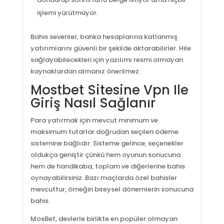
işlemi yürütmüyor.
Bahis sevenler, banka hesaplarına katlanmış
yatırımlarını güvenli bir şekilde aktarabilirler. Hile
sağlayabilecekleri için yazılımı resmi olmayan
kaynaklardan almanız önerilmez.
Mostbet Sitesine Vpn Ile
Giriş Nasıl Sağlanır
Para yatırmak için mevcut minimum ve
maksimum tutarlar doğrudan seçilen ödeme
sistemine bağlıdır. Sisteme gelince, seçenekler
oldukça geniştir çünkü hem oyunun sonucuna
hem de handikaba, toplam ve diğerlerine bahis
oynayabilirsiniz. Bazı maçlarda özel bahisler
mevcuttur, örneğin bireysel dönemlerin sonucuna
bahis.
MosBet, devlerle birlikte en popüler olmayan