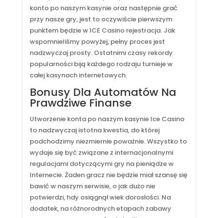
konto po naszym kasynie oraz następnie grać
przy nasze gry, jest to oczywiście pierwszym
punktem będzie w ICE Casino rejestracja. Jak
wspomnieliśmy powyżej, pełny proces jest
nadzwyczaj prosty. Ostatnimi czasy rekordy
popularności biją każdego rodzaju turnieje w
całej kasynach internetowych.
Bonusy Dla Automatów Na
Prawdziwe Finanse
Utworzenie konta po naszym kasynie Ice Casino
to nadzwyczaj istotna kwestia, do której
podchodzimy niezmiernie poważnie. Wszystko to
wydaje się być związane z internacjonalnymi
regulacjami dotyczącymi gry na pieniądze w
Internecie. Żaden gracz nie będzie miał szansę się
bawić w naszym serwisie, o jak dużo nie
potwierdzi, hdy osiągnął wiek dorosłości. Na
dodatek, na różnorodnych etapach zabawy