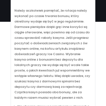
Należy aczkolwiek pamiętać, że rotacja należy
wykonać po czasie trwania bonusu, który
określony wydaje się być w jego regulaminie.
Darmowe pieniądze dzięki grę i inne korzyści są
ciągle oferowane, więc powinno się od czasu do
czasu sprawdzić rabaty kasyna. Jeśli pragniesz
poczytać o doświadczeniach związanych z ów
kasynem online, na końcu artykułu znajdziesz
doświadczeń graczy Ice Casino. Wybranie
kasyna online z bonusami bez depozytu dla
lokalnych graczy nie wydaje się być wcale takie
proste, o jakich kwestiach już wspomnieliśmy we
wstępie własnego tekstu. Miej dzięki uwadze, czy
szukasz kasyna z darmowymi spinami bez
depozytu czy darmową kasą za rejestrację.
Cząstka kasyn posiada oba bonusy, ale za
każdym razem musisz wybrać pewien z nich.