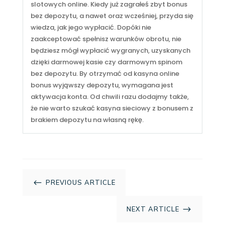
slotowych online. Kiedy już zagrałeś zbyt bonus
bez depozytu, a nawet oraz wcześniej, przyda się
wiedza, jak jego wypłacić. Dopóki nie
zaakceptować spełnisz warunków obrotu, nie
będziesz mógł wypłacić wygranych, uzyskanych
dzięki darmowej kasie czy darmowym spinom
bez depozytu. By otrzymać od kasyna online
bonus wyjąwszy depozytu, wymagana jest
aktywacja konta. Od chwili razu dodajmy także,
że nie warto szukać kasyna sieciowy z bonusem z
brakiem depozytu na własną rękę.
#
PREVIOUS ARTICLE
$
NEXT ARTICLE