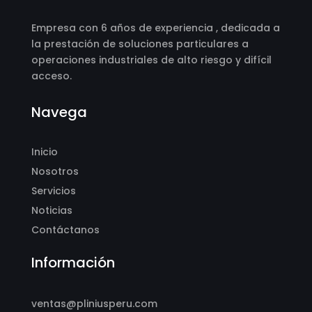
Empresa con 6 años de experiencia , dedicada a
la prestación de soluciones particulares a
operaciones industriales de alto riesgo y difícil
acceso.
Navega
Inicio
Nosotros
Servicios
Noticias
Contáctanos
Información
ventas@pliniusperu.com