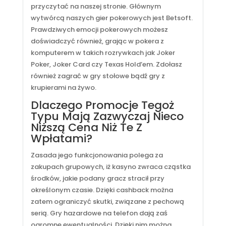
przyczytać na naszej stronie. Głównym
wytwórcą naszych gier pokerowych jest Betsoft.
Prawdziwych emocji pokerowych możesz
doświadczyć również, grając w pokera z
komputerem w takich rozrywkach jak Joker
Poker, Joker Card czy Texas Hold’em. Zdołasz
również zagrać w gry stołowe bądź gry z
krupierami na żywo.
Dlaczego Promocje Tegoż
Typu Mają Zazwyczaj Nieco
Niższą Cena Niż Te Z
Wpłatami?
Zasada jego funkcjonowania polega za
zakupach grupowych, iż kasyno zwraca cząstka
środków, jakie podany gracz stracił przy
określonym czasie. Dzięki cashback można
zatem ograniczyć skutki, związane z pechową
serią. Gry hazardowe na telefon dają zaś
ogromne ewentualności. Dzięki nim można