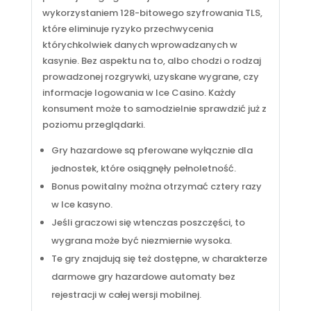
wykorzystaniem 128-bitowego szyfrowania TLS,
które eliminuje ryzyko przechwycenia
którychkolwiek danych wprowadzanych w
kasynie. Bez aspektu na to, albo chodzi o rodzaj
prowadzonej rozgrywki, uzyskane wygrane, czy
informacje logowania w Ice Casino. Każdy
konsument może to samodzielnie sprawdzić już z
poziomu przeglądarki.
Gry hazardowe są pferowane wyłącznie dla
jednostek, które osiągnęły pełnoletność.
Bonus powitalny można otrzymać cztery razy
w Ice kasyno.
Jeśli graczowi się wtenczas poszczęści, to
wygrana może być niezmiernie wysoka.
Te gry znajdują się też dostępne, w charakterze
darmowe gry hazardowe automaty bez
rejestracji w całej wersji mobilnej.