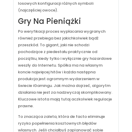
losowych konfiguracji różnych symboli
(najczęściej owoce).
Gry Na Pieniążki
Po weryfikacji proces wypłacania wygranych
również przebiega bez jakichkolwiek bądź
przeszkód. To gigant, jaki nie schodzi
pochodzące z piedestału praktycznie od
początku, kiedy tylko i wyłącznie gry hazardowe
weszły do Internetu. Spółka ma na własnym
koncie najwięcej hitów i każda następna
produkcja jest ogromnym wydarzeniem w
świecie iGamingu. Jak można dojrzeć, algorytm
działania nie jest za nadzwyczaj skomplikowany.
Kluczowe istota mają tutaj aczkolwiek regulacje
prawne.
To znacząca zaleta, która de facto eliminuje
ryzyko popełnienia kosztownych błędów
własnych. Jeśli chciałbyś zaplanować sobie