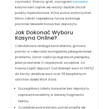
czynności. Starczy grać, a program
icecasino
kasyna sam zajmie się resztą i będzie zliczał
punkty lojalnościowe, które wolno wykorzystać.
Mimo całość największą furorę wykonuje
pozornie niewielki bonus bez depozytu.
Jak Dokonać Wyboru
Kasyna Online?
Całodobowa obsługa kontrahenta, gotowa
pomóc w całej razie wystąpienia jakiegokolwiek
problemu. Zwrot części przegranych pieniędzy,
jeżeli przestanie Ci dopisywać szczęście. Za
trzecia część depozyt (od dziesięć euro to 100%)
do kwoty dwieście euro oraz 25 bezpłatnych
obrotów dzięki Wolf Gold.
Szczegółowo zalety bonusów bez depozytu
zaprezentowaliśmy w dalszej fragmentu
tekstu.
To właśnie pod wybrany portal prześle się