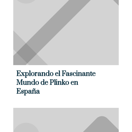
Explorando el Fascinante
Mundo de Plinko en
España