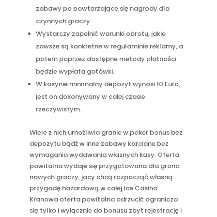
zabawy po powtarzające się nagrody dla
czynnych graczy.
Wystarczy zapełnić warunki obrotu, jakie
zawsze są konkretne w regulaminie reklamy, a
potem poprzez dostępne metody płatności
będzie wypłata gotówki.
W kasynie minimalny depozyt wynosi 10 Euro,
jest on dokonywany w całej czasie
rzeczywistym.
Wiele z nich umożliwia granie w poker bonus bez
depozytu bądź w inne zabawy karciane bez
wymagania wydawania własnych kasy. Oferta
powitalna wydaje się przygotowana dla grono
nowych graczy, jacy chcą rozpocząć własną
przygodę hazardową w całej Ice Casino.
Kranowa oferta powitalna odrzucić ogranicza
się tylko i wyłącznie do bonusu zbyt rejestrację i