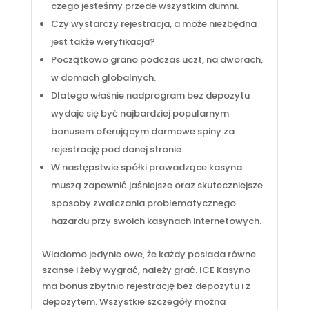
czego jesteśmy przede wszystkim dumni.
Czy wystarczy rejestracja, a może niezbędna
jest także weryfikacja?
Początkowo grano podczas uczt, na dworach,
w domach globalnych.
Dlatego właśnie nadprogram bez depozytu
wydaje się być najbardziej popularnym
bonusem oferującym darmowe spiny za
rejestrację pod danej stronie.
W następstwie spółki prowadzące kasyna
muszą zapewnić jaśniejsze oraz skuteczniejsze
sposoby zwalczania problematycznego
hazardu przy swoich kasynach internetowych.
Wiadomo jedynie owe, że każdy posiada równe
szanse i żeby wygrać, należy grać. ICE Kasyno
ma bonus zbytnio rejestrację bez depozytu i z
depozytem. Wszystkie szczegóły można