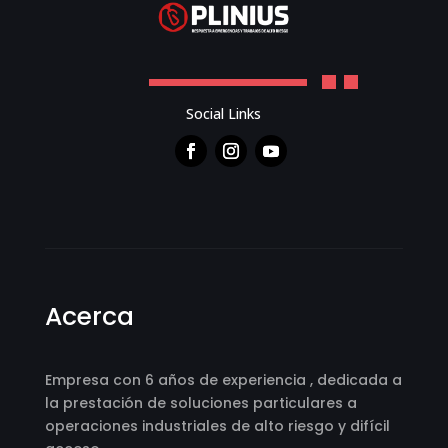
Social Links
Acerca
Empresa con 6 años de experiencia , dedicada a
la prestación de soluciones particulares a
operaciones industriales de alto riesgo y difícil