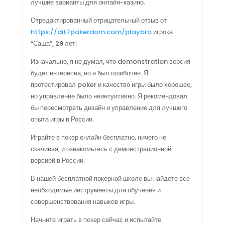
лучшие варианты для онлайн-казино.
Отредактированный отрицательный отзыв от
https://dit7pokerdom.com/playbro
игрока
“Саша”, 29 лет:
Изначально, я не думал, что demonstration версия
будет интересна, но я был ошибочен. Я
протестировал poker и качество игры было хорошее,
но управление было неинтуитивно. Я рекомендовал
бы пересмотреть дизайн и управление для лучшего
опыта игры в России.
Играйте в покер онлайн бесплатно, ничего не
скачивая, и ознакомьтесь с демонстрационной
версией в России.
В нашей бесплатной покерной школе вы найдете все
необходимые инструменты для обучения и
совершенствования навыков игры.
Начните играть в покер сейчас и испытайте