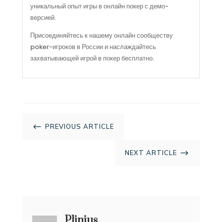
уникальный опыт игры в онлайн покер с демо-
версией.
Присоединяйтесь к нашему онлайн сообществу
poker-игроков в России и наслаждайтесь
захватывающей игрой в покер бесплатно.
#
PREVIOUS ARTICLE
$
NEXT ARTICLE
Plinius