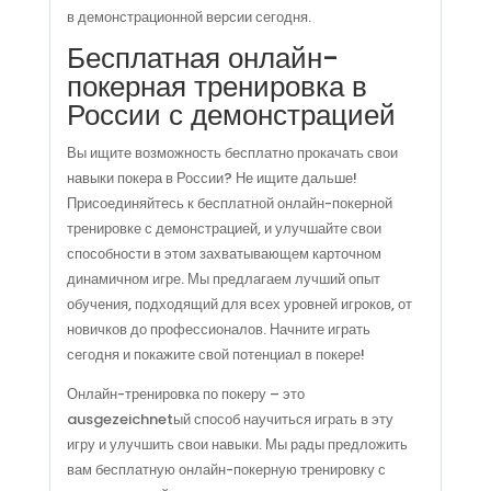
в демонстрационной версии сегодня.
Бесплатная онлайн-
покерная тренировка в
России с демонстрацией
Вы ищите возможность бесплатно прокачать свои
навыки покера в России? Не ищите дальше!
Присоединяйтесь к бесплатной онлайн-покерной
тренировке с демонстрацией, и улучшайте свои
способности в этом захватывающем карточном
динамичном игре. Мы предлагаем лучший опыт
обучения, подходящий для всех уровней игроков, от
новичков до профессионалов. Начните играть
сегодня и покажите свой потенциал в покере!
Онлайн-тренировка по покеру – это
ausgezeichnetый способ научиться играть в эту
игру и улучшить свои навыки. Мы рады предложить
вам бесплатную онлайн-покерную тренировку с