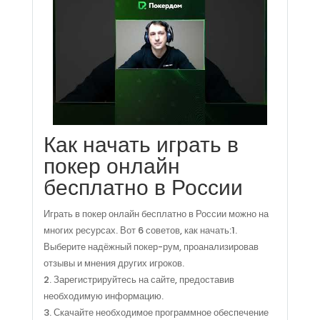
Как начать играть в
покер онлайн
бесплатно в России
Играть в покер онлайн бесплатно в России можно на
многих ресурсах. Вот 6 советов, как начать:1.
Выберите надёжный покер-рум, проанализировав
отзывы и мнения других игроков.
2. Зарегистрируйтесь на сайте, предоставив
необходимую информацию.
3. Скачайте необходимое программное обеспечение