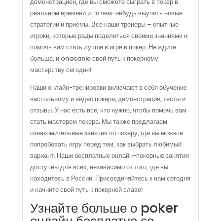
демонстрацией, где вы сможете сыграть в покер в
реальном времени и по чем-нибудь выучить новые
стратегии и приемы. Все наши тренеры – опытные
игроки, которые рады поделиться своими знаниями и
помочь вам стать лучше в игре в покер. Не ждите
больше, и onasanie свой путь к покерному
мастерству сегодня!
Наши онлайн-тренировки включают в себя обучение
настольному и видео покера, демонстрации, тесты и
отзывы. У нас есть все, что нужно, чтобы помочь вам
стать мастером покера. Мы также предлагаем
ознакомительные занятия по покеру, где вы можете
попробовать игру перед тем, как выбрать любимый
вариант. Наши бесплатные онлайн-покерные занятия
доступны для всех, независимо от того, где вы
находитесь в России. Присоединяйтесь к нам сегодня
и начните свой путь к покерной славе!
Узнайте больше о poker