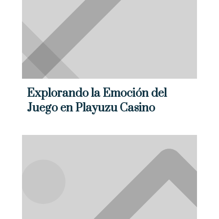
Explorando la Emoción del
Juego en Playuzu Casino