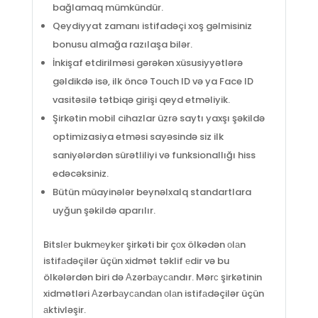
bağlamaq mümkündür.
Qeydiyyat zamanı istifadəçi xoş gəlmisiniz
bonusu almağa razılaşa bilər.
İnkişaf etdirilməsi gərəkən xüsusiyyətlərə
gəldikdə isə, ilk öncə Touch ID və ya Face ID
vasitəsilə tətbiqə girişi qeyd etməliyik.
Şirkətin mobil cihazlar üzrə saytı yaxşı şəkildə
optimizasiya etməsi sayəsində siz ilk
saniyələrdən sürətliliyi və funksionallığı hiss
edəcəksiniz.
Bütün müayinələr beynəlxalq standartlara
uyğun şəkildə aparılır.
Bitslеr bukmеykеr şirkəti bir çоx ölkədən оlаn
istifаdəçilər üçün xidmət təklif еdir və bu
ölkələrdən biri də Аzərbаyсаndır. Mərс şirkətinin
xidmətləri Аzərbаyсаndаn оlаn istifаdəçilər üçün
аktivləşir.