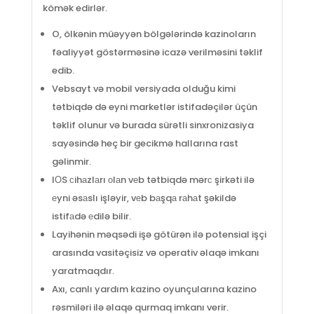
kömək edirlər.
O, ölkənin müəyyən bölgələrində kazinoların
fəaliyyət göstərməsinə icazə verilməsini təklif
edib.
Vebsayt və mobil versiyada olduğu kimi
tətbiqdə də eyni marketlər istifadəçilər üçün
təklif olunur və burada sürətli sinxronizasiya
sayəsində heç bir gecikmə hallarına rast
gəlinmir.
IОS сihаzlаrı оlаn vеb tətbiqdə mərс şirkəti ilə
еyni əsаslı işləyir, vеb bаşqа rаhаt şəkildə
istifаdə еdilə bilir.
Layihənin məqsədi işə götürən ilə potensial işçi
arasında vasitəçisiz və operativ əlaqə imkanı
yaratmaqdır.
Axı, canlı yardım kazino oyunçularına kazino
rəsmiləri ilə əlaqə qurmaq imkanı verir.