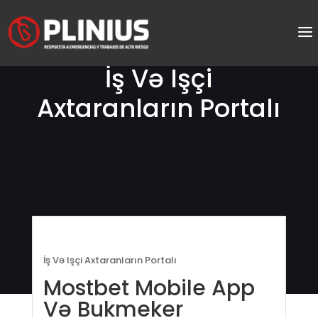
İş Və Işçi
Axtaranların Portalı
İş Və Işçi Axtaranların Portalı
Mostbet Mobile App
Və Bukmeker