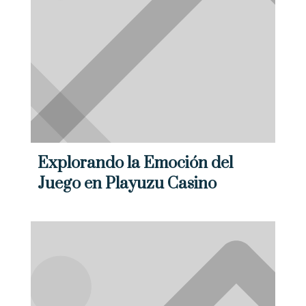
Servicios
Noticias
Contáctanos
Información
ventas@pliniusperu.com
SEDE LIMA CENTRO – Jr. Augusto Wiesse 719 , Lima
(+51) 961357844
Explorando la Emoción del
Juego en Playuzu Casino
Desarrollado por
3R CORE
agencia de marketing