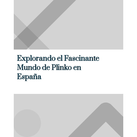
Acerca
Explorando el Fascinante
Empresa con 6 años de experiencia , dedicada a
Mundo de Plinko en
la prestación de soluciones particulares a
España
operaciones industriales de alto riesgo y difícil
acceso.
Navega
Inicio
Nosotros