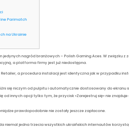
ci
line Parimatch
ch na Ukrainie
 jedynych nagród branżowych – Polish Gaming Aces. W związku z za
cyjną, a platforma firmy jest już niedostępna.
Retailer, a procedura instalacji jest identyczna jak w przypadku ins
różni się niczym od pulpitu i automatycznie dostosowany do ekranu
ę od innych opcji tylko tym, że przycisk «Zarejestruj się» nie znajduj
ieniądze prawdopodobnie nie zostały jeszcze zapłacone.
 niemal jedna trzecia wszystkich ukraińskich internautów korzystaj