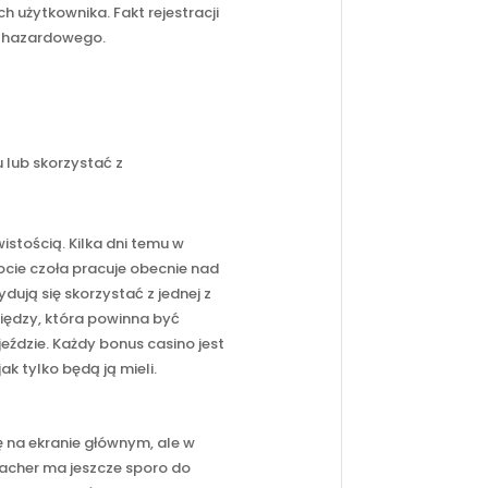
użytkownika. Fakt rejestracji
a hazardowego.
 lub skorzystać z
stością. Kilka dni temu w
cie czoła pracuje obecnie nad
ją się skorzystać z jednej z
iędzy, która powinna być
eździe. Każdy bonus casino jest
 tylko będą ją mieli.
się na ekranie głównym, ale w
acher ma jeszcze sporo do