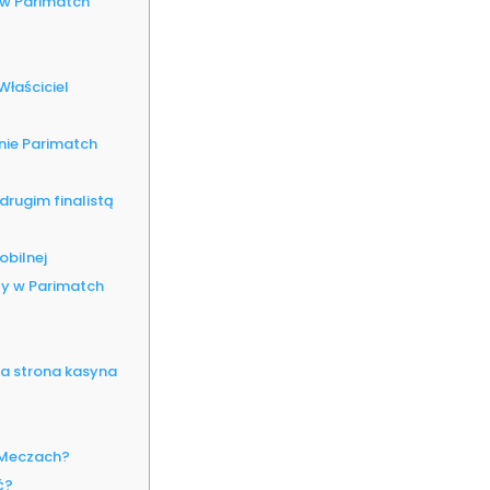
 w Parimatch
Właściciel
nie Parimatch
drugim finalistą
obilnej
ty w Parimatch
na strona kasyna
u Meczach?
ć?