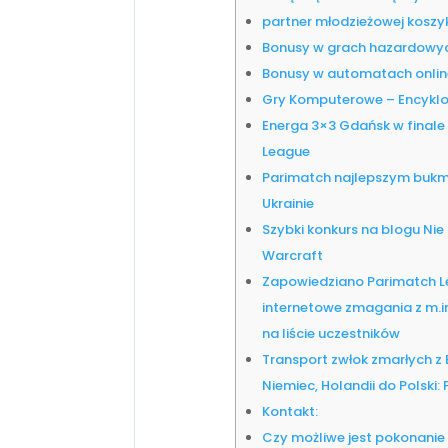
partner młodzieżowej koszy
Bonusy w grach hazardowyc
Bonusy w automatach onlin
Gry Komputerowe – Encykl
Energa 3×3 Gdańsk w finale
League
Parimatch najlepszym buk
Ukrainie
Szybki konkurs na blogu Nie
Warcraft
Zapowiedziano Parimatch Le
internetowe zmagania z m.in.
na liście uczestników
Transport zwłok zmarłych z Be
Niemiec, Holandii do Polski:
Kontakt:
Czy możliwe jest pokonanie