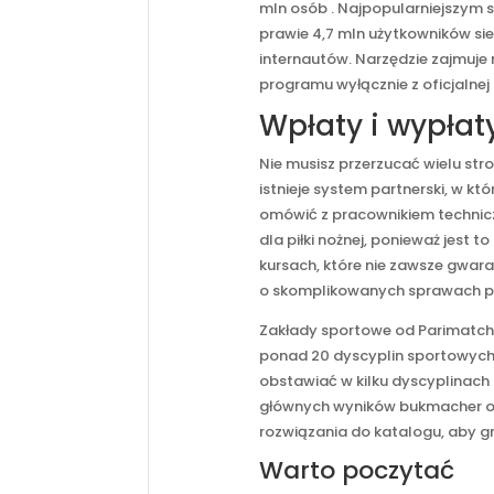
mln osób . Najpopularniejszym s
prawie 4,7 mln użytkowników sie
internautów. Narzędzie zajmuje 
programu wyłącznie z oficjalnej 
Wpłaty i wypłat
Nie musisz przerzucać wielu st
istnieje system partnerski, w 
omówić z pracownikiem technicz
dla piłki nożnej, ponieważ jest 
kursach, które nie zawsze gwaran
o skomplikowanych sprawach po
Zakłady sportowe od Parimatch 
ponad 20 dyscyplin sportowych, o
obstawiać w kilku dyscyplinach
głównych wyników bukmacher ofe
rozwiązania do katalogu, aby gr
Warto poczytać