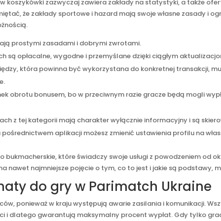
koszykówki zazwyczaj zawiera zakłady na statystyki, a także ofer
ętać, że zakłady sportowe i hazard mają swoje własne zasady i ogr
ożnością.
ają prostymi zasadami i dobrymi zwrotami.
h są opłacalne, wygodne i przemyślane dzięki ciągłym aktualizacj
ędzy, która powinna być wykorzystana do konkretnej transakcji, mus
e.
nek obrotu bonusem, bo w przeciwnym razie gracze będą mogli wypł
ach z tej kategorii mają charakter wyłącznie informacyjny i są skier
pośrednictwem aplikacji możesz zmienić ustawienia profilu na własn
o bukmacherskie, które świadczy swoje usługi z powodzeniem od okoł
ma nawet najmniejsze pojęcie o tym, co to jest i jakie są podstawy,
maty do gry w Parimatch Ukraine
ców, ponieważ w kraju występują awarie zasilania i komunikacji. W
i i dlatego gwarantują maksymalny procent wypłat. Gdy tylko gra