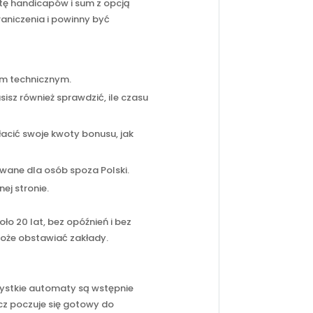
tę handicapów i sum z opcją
aniczenia i powinny być
om technicznym.
isz również sprawdzić, ile czasu
acić swoje kwoty bonusu, jak
owane dla osób spoza Polski.
ej stronie.
o 20 lat, bez opóźnień i bez
 może obstawiać zakłady.
szystkie automaty są wstępnie
cz poczuje się gotowy do