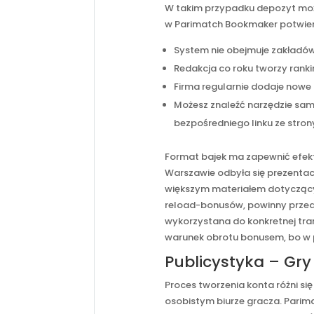
W takim przypadku depozyt możn
w Parimatch Bookmaker potwier
System nie obejmuje zakładów
Redakcja co roku tworzy ranki
Firma regularnie dodaje nowe 
Możesz znaleźć narzędzie sam
bezpośredniego linku ze stro
Format bajek ma zapewnić efekt
Warszawie odbyła się prezentac
większym materiałem dotyczącym
reload-bonusów, powinny przed 
wykorzystana do konkretnej tran
warunek obrotu bonusem, bo w p
Publicystyka – Gr
Proces tworzenia konta różni się 
osobistym biurze gracza. Parim