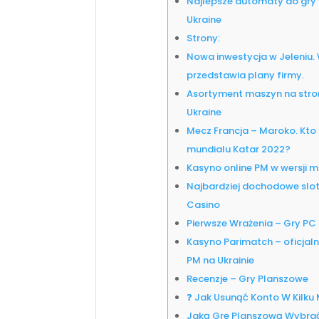
Najlepsze automaty do gry
Ukraine
Strony:
Nowa inwestycja w Jeleniu. 
przedstawia plany firmy.
Asortyment maszyn na stro
Ukraine
Mecz Francja – Maroko. Kto 
mundialu Katar 2022?
Kasyno online PM w wersji m
Najbardziej dochodowe slo
Casino
Pierwsze Wrażenia – Gry PC
Kasyno Parimatch – oficjal
PM na Ukrainie
Recenzje – Gry Planszowe
❓ Jak Usunąć Konto W Kilk
Jaką Grę Planszową Wybra