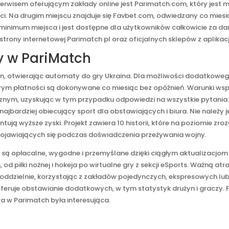
erwisem oferującym zakłady online jest Parimatch.com, który jest 
ci. Na drugim miejscu znajduje się Favbet.com, odwiedzany co miesi
minimum miejsca i jest dostępne dla użytkowników całkowicie za dar
strony internetowej Parimatch pl oraz oficjalnych sklepów z aplikac
y w PariMatch
ron, otwierając automaty do gry Ukraina. Dla możliwości dodatkowe
którym płatności są dokonywane co miesiąc bez opóźnień. Warunki w
nym, uzyskując w tym przypadku odpowiedzi na wszystkie pytania. W
to najbardziej obiecujący sport dla obstawiających i biura. Nie należ
tują wyższe zyski. Projekt zawiera 10 historii, które na poziomie zr
jawiających się podczas doświadczenia przeżywania wojny.
są opłacalne, wygodne i przemyślane dzięki ciągłym aktualizacjom
d piłki nożnej i hokeja po wirtualne gry z sekcji eSports. Ważną atra
 oddzielnie, korzystając z zakładów pojedynczych, ekspresowych l
ruje obstawianie dodatkowych, w tym statystyk drużyn i graczy. 
a w Parimatch była interesująca.