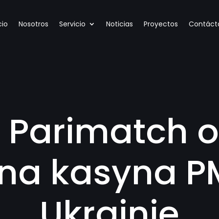
cio
Nosotros
Servicio
Noticias
Proyectos
Contáct
 Parimatch of
ona kasyna P
Ukrainie