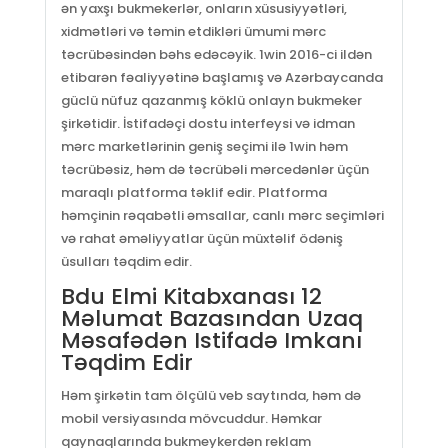
ən yaxşı bukmekerlər, onların xüsusiyyətləri,
xidmətləri və təmin etdikləri ümumi mərc
təcrübəsindən bəhs edəcəyik. 1win 2016-ci ildən
etibarən fəaliyyətinə başlamış və Azərbaycanda
güclü nüfuz qazanmış köklü onlayn bukmeker
şirkətidir. İstifadəçi dostu interfeysi və idman
mərc marketlərinin geniş seçimi ilə 1win həm
təcrübəsiz, həm də təcrübəli mərcedənlər üçün
maraqlı platforma təklif edir. Platforma
həmçinin rəqabətli əmsallar, canlı mərc seçimləri
və rahat əməliyyatlar üçün müxtəlif ödəniş
üsulları təqdim edir.
Bdu Elmi Kitabxanası 12
Məlumat Bazasından Uzaq
Məsafədən Istifadə Imkanı
Təqdim Edir
Həm şirkətin tam ölçülü veb saytında, həm də
mobil versiyasında mövcuddur. Həmkar
qaynaqlarında bukmeykerdən reklam