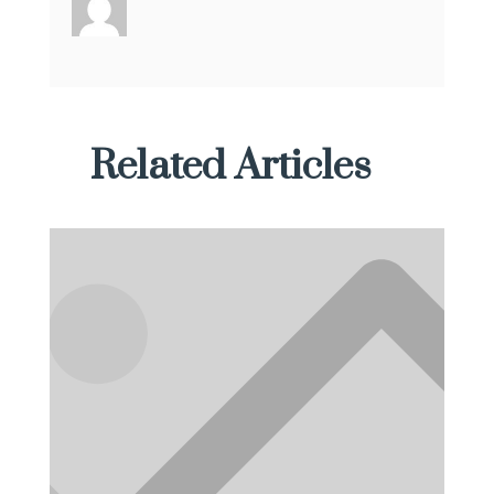
Related Articles