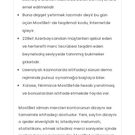
əməl edilməlidir.
Buna diqqət yetirmək lazımdır deyil bu gün
üçün MostBet-də təqdimat kodu, İnternetdə
işləyir.
22Bet Azərbaycandan müştəriləri qəbul edən
və hərtərəfli mərc təcrübəsi təqdim edən
beynəlxalq səviyyədə tanınmış bukmeker
şirkətidir.
Lisenziyalı kazinolarda istifadəçi xüsusi demo
rejimində pulsuz oynamağa başlaya bilər.
Xülasə, fikrimizcə MostBetdə hesab yaratmaq
və bonuslardan istifadə etməkdə fayda var.
MostBet idman mərcləri kontorunun dizaynı isə
tamamilə istifadəçi dostudur. Yəni, saytın dizaynı
o qədər əlverişlidir ki, istədiyiniz məlumatı,
statistikanı, etmək istədiniz mərci saniyələr içində