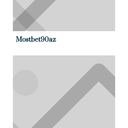
Mostbet90az