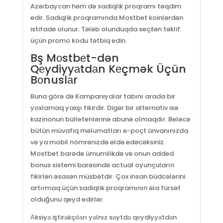
Azərbaycan həm də sadiqlik proqramı təqdim
edir. Sadiqlik proqramında Mostbet koinlərdən
istifadə olunur. Tələb olunduqda seçilən təklif
üçün promo kodu tətbiq edin.
Bş Mоstbеt-dən
Qеydiyyаtdаn Kеçmək Üçün
Bоnuslаr
Buna görə də Kampaniyalar tabını arada bir
yoxlamaq yaxşı fikirdir. Digər bir alternativ isə
kazinonun bülletenlərinə abunə olmaqdır. Beləcə
bütün müvafiq məlumatları e-poçt ünvanınızda
və ya mobil nömrənizdə əldə edəcəksiniz.
Mostbet barədə ümumilikdə və onun added
bonus sistemi barəsində actual oyunçuların
fikirləri əsasən müsbətdir. Çox insan büdcələrini
artırmaq üçün sadiqlik proqramının əla fürsət
olduğunu qeyd edirlər.
Аksiyа iştirаkçılаrı yаlnız sаytdа qеydiyyаtdаn