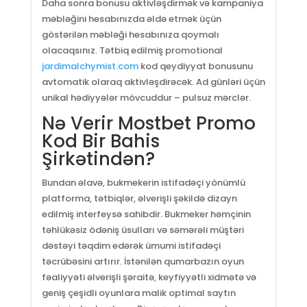
Daha sonra bonusu aktivləşdirmək və kampaniya
məbləğini hesabınızda əldə etmək üçün
göstərilən məbləği hesabınıza qoymalı
olacaqsınız. Tətbiq edilmiş promotional
jardimalchymist.com
kod qeydiyyat bonusunu
avtomatik olaraq aktivləşdirəcək. Ad günləri üçün
unikal hədiyyələr mövcuddur – pulsuz mərclər.
Nə Verir Mostbet Promo
Kod Bir Bahis
Şirkətindən?
Bundan əlavə, bukmekerin istifadəçi yönümlü
platforma, tətbiqlər, əlverişli şəkildə dizayn
edilmiş interfeysə sahibdir. Bukmeker həmçinin
təhlükəsiz ödəniş üsulları və səmərəli müştəri
dəstəyi təqdim edərək ümumi istifadəçi
təcrübəsini artırır. İstənilən qumarbazın oyun
fəaliyyəti əlverişli şəraitə, keyfiyyətli xidmətə və
geniş çeşidli oyunlara malik optimal saytın