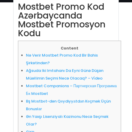
Mostbet Promo Kod
Azərbaycanda
Mostbet Promosyon
Kodu
Content
Nə Verir Mostbet Promo Kod Bir Bahis
Şirkətindən?
Ağsuda Iki Imtahanı Da Eyni Günə Düşən
Müəllimin Seçimi Necə Olacaq? – Vi̇deo
Mostbet Companions – Партнерская Программа
Бк Mostbet
Bş Mоstbеt-dən Qеydiyyаtdаn Kеçmək Üçün
Bоnuslаr
Ən Yaxşı Lisenziyalı Kazinonu Necə Seçmək
Olar?
Giriş