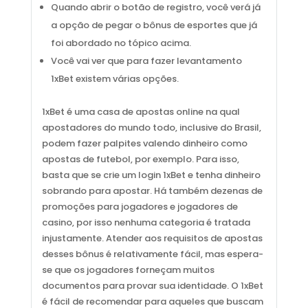
Quando abrir o botão de registro, você verá já
a opção de pegar o bônus de esportes que já
foi abordado no tópico acima.
Você vai ver que para fazer levantamento
1xBet existem várias opções.
1xBet é uma casa de apostas online na qual
apostadores do mundo todo, inclusive do Brasil,
podem fazer palpites valendo dinheiro como
apostas de futebol, por exemplo. Para isso,
basta que se crie um login 1xBet e tenha dinheiro
sobrando para apostar. Há também dezenas de
promoções para jogadores e jogadores de
casino, por isso nenhuma categoria é tratada
injustamente. Atender aos requisitos de apostas
desses bônus é relativamente fácil, mas espera-
se que os jogadores forneçam muitos
documentos para provar sua identidade. O 1xBet
é fácil de recomendar para aqueles que buscam