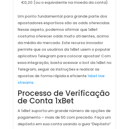
€0,20 (ou o equivalente na moeda da conta).
Um ponto fundamental para grande parte dos
apostadores esportivos são as odds oferecidas.
Nesse aspeto, podemos afirmar que 1xBet
costuma oferecer odds muito atraentes, acima
da média do mercado. Este recurso inovador
permite que os usuários da 1xBet usem o popular
aplicativo Telegram para colocar apostas! Com
essa integração, basta acessar o bot da 1xBet no
Telegram, seguir as instruções e realizar as
apostas de forma rápida e eficiente
1xbet live
streams
.
Processo de Verificação
de Conta 1xBet
A 1xBet suporta um grande número de opções de
pagamento – mais de 50 com precisão. Faça um
depósito em sua conta usando a guia “Depósito”