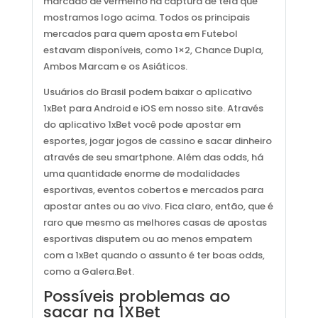
marcado de vermelho na captura de tela que
mostramos logo acima. Todos os principais
mercados para quem aposta em Futebol
estavam disponíveis, como 1×2, Chance Dupla,
Ambos Marcam e os Asiáticos.
Usuários do Brasil podem baixar o aplicativo
1xBet para Android e iOS em nosso site. Através
do aplicativo 1xBet você pode apostar em
esportes, jogar jogos de cassino e sacar dinheiro
através de seu smartphone. Além das odds, há
uma quantidade enorme de modalidades
esportivas, eventos cobertos e mercados para
apostar antes ou ao vivo. Fica claro, então, que é
raro que mesmo as melhores casas de apostas
esportivas disputem ou ao menos empatem
com a 1xBet quando o assunto é ter boas odds,
como a Galera.Bet.
Possíveis problemas ao
sacar na 1XBet