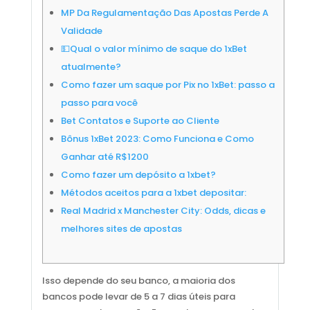
MP Da Regulamentação Das Apostas Perde A
Validade
💵Qual o valor mínimo de saque do 1xBet
atualmente?
Como fazer um saque por Pix no 1xBet: passo a
passo para você
Bet Contatos e Suporte ao Cliente
Bônus 1xBet 2023: Como Funciona e Como
Ganhar até R$1200
Como fazer um depósito a 1xbet?
Métodos aceitos para a 1xbet depositar:
Real Madrid x Manchester City: Odds, dicas e
melhores sites de apostas
Isso depende do seu banco, a maioria dos
bancos pode levar de 5 a 7 dias úteis para