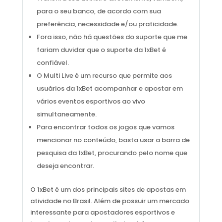
para o seu banco, de acordo com sua
preferência, necessidade e/ou praticidade.
Fora isso, não há questões do suporte que me
fariam duvidar que o suporte da 1xBet é
confiável.
O Multi Live é um recurso que permite aos
usuários da 1xBet acompanhar e apostar em
vários eventos esportivos ao vivo
simultaneamente.
Para encontrar todos os jogos que vamos
mencionar no conteúdo, basta usar a barra de
pesquisa da 1xBet, procurando pelo nome que
deseja encontrar.
O 1xBet é um dos principais sites de apostas em
atividade no Brasil. Além de possuir um mercado
interessante para apostadores esportivos e