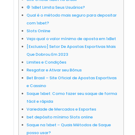
🛑 1xBet Limita Seus Usuários?
Qual é o método mais seguro para depositar
com 1xbet?
Slots Online
Veja qual o valor mínimo de aposta em 1xBet
[Exclusivo] Setor De Apostas Esportivas Mais
Que Dobrou Em 2023
Limites e Condições
Resgatar e Ativar seu Bônus
Bet Brasil – Site Oficial de Apostas Esportivas
e Cassino
Saque 1xbet: Como fazer seu saque de forma
fácil e rápida
Variedade de Mercados e Esportes
bet depósito mínimo Slots online
Saque na 1xbet – Quais Métodos de Saque
posso usar?