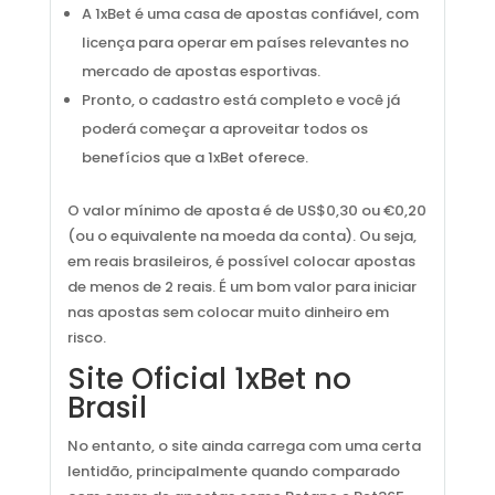
A 1xBet é uma casa de apostas confiável, com
licença para operar em países relevantes no
mercado de apostas esportivas.
Pronto, o cadastro está completo e você já
poderá começar a aproveitar todos os
benefícios que a 1xBet oferece.
O valor mínimo de aposta é de US$0,30 ou €0,20
(ou o equivalente na moeda da conta). Ou seja,
em reais brasileiros, é possível colocar apostas
de menos de 2 reais. É um bom valor para iniciar
nas apostas sem colocar muito dinheiro em
risco.
Site Oficial 1xBet no
Brasil
No entanto, o site ainda carrega com uma certa
lentidão, principalmente quando comparado