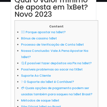
Qual o valor mínimo
de aposta em 1xBet?
Novo 2023
Content
🤷‍♂️ Porque apostar na 1xBet?
Bônus de cassino 1xBet
Processo de Verificação de Conta 1xBet
Nossa Conclusão: Vale A Pena Apostar Na
1xBet?
🤔 É possível fazer depósitos via Pix na 1xBet?
Possíveis problemas ao sacar na 1XBet
Suporte Ao Cliente
❔ O Suporte da 1xBet é Confiável?
💳 Quais opções de pagamento podem ser
usadas também para saques na 1xBet Brasil?
Métodos de saque 1xBet
Site Oficial 1xBet no Brasil