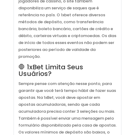
jogadores de cassino, o site também
disponibiliza um serviço de saques que é
referência no país. O 1xbet oferece diversos
métodos de depósito, como transferência
bancária, boleto bancário, cartões de crédito e
débito, carteiras virtuais e criptomoedas. Os dias
de início de todos esses eventos não podem ser
posteriores ao período de validade da
promoção.
🛑 1xBet Limita Seus
Usuários?
Sempre pense com atenção nesse ponto, para
garantir que você terá tempo hábil de fazer suas
apostas. Na 1xBet, você deve apostar em
apostas acumuladoras, sendo que cada
acumuladora precisa conter 3 seleções ou mais.
Também é possível enviar uma mensagem pelo
formulário disponibilizado pela casa de apostas.
Os valores mínimos de depósito são baixos, o