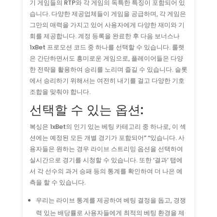
기 게임들의 RTP와 각 게임의 독특한 특징이 포함되어 있
습니다. 다양한 제공업체들이 게임을 공급하며, 각 게임은
그만의 매력을 가지고 있어 사용자에게 다양한 재미와 기
회를 제공합니다. 계정 등록을 완료한 후 다음 보너스나
1xBet 프로모션 코드 중 하나를 선택할 수 있습니다. 룰렛
은 간단하면서도 흥미로운 게임으로, 플레이어들은 다양
한 전략을 활용하여 승리를 노리며 즐길 수 있습니다. 슬롯
에서 승리하기 위해서는 여전히 내기를 걸고 다양한 기호
조합을 맞춰야 합니다.
선택할 수 있는 옵션:
복싱은 1xBet의 인기 있는 베팅 카테고리 중 하나로, 이 섹
션에는 예정된 모든 개별 경기가 포함되어” “있습니다. 사
용자들은 원하는 경우 라이브 스트리밍 옵션을 선택하여
실시간으로 경기를 시청할 수 있습니다. 또한 ‘결과’ 탭에
서 각 선수의 과거 승패 등의 통계를 확인하여 더 나은 예
측을 할 수 있습니다.
우리는 라이브 통계를 제공하여 베팅 결정을 돕고, 경쟁
력 있는 배당률로 사용자들에게 최적의 베팅 환경을 제