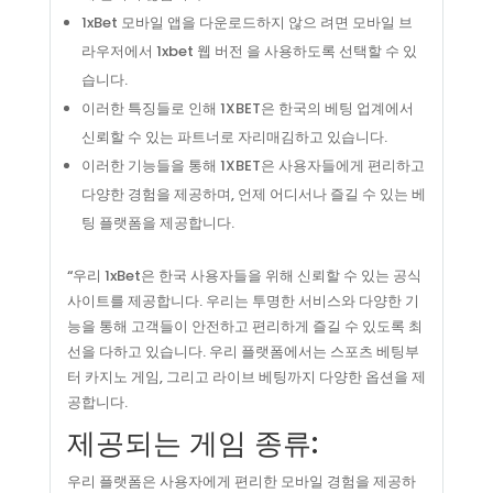
1xBet 모바일 앱을 다운로드하지 않으 려면 모바일 브
라우저에서 1xbet 웹 버전 을 사용하도록 선택할 수 있
습니다.
이러한 특징들로 인해 1XBET은 한국의 베팅 업계에서
신뢰할 수 있는 파트너로 자리매김하고 있습니다.
이러한 기능들을 통해 1XBET은 사용자들에게 편리하고
다양한 경험을 제공하며, 언제 어디서나 즐길 수 있는 베
팅 플랫폼을 제공합니다.
“우리 1xBet은 한국 사용자들을 위해 신뢰할 수 있는 공식
사이트를 제공합니다. 우리는 투명한 서비스와 다양한 기
능을 통해 고객들이 안전하고 편리하게 즐길 수 있도록 최
선을 다하고 있습니다. 우리 플랫폼에서는 스포츠 베팅부
터 카지노 게임, 그리고 라이브 베팅까지 다양한 옵션을 제
공합니다.
제공되는 게임 종류:
우리 플랫폼은 사용자에게 편리한 모바일 경험을 제공하