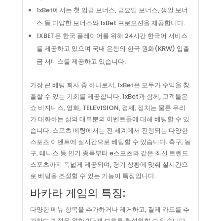
1xBet에서는 첫 입금 보너스, 금요일 보너스, 생일 보너
스 등 다양한 보너스와 1xBet 프로모션을 제공합니다.
1XBET은 한국 플레이어를 위해 24시간 한국어 서비스
를 제공하고 있으며 국내 은행의 한국 원화(KRW) 입출
금 서비스를 제공하고 있습니다.
가장 큰 베팅 회사 중 하나로서, 1xBet은 모두가 수익을 창
출할 수 있는 기회를 제공합니다. 1xBet과 함께, 고객들은
쇼 비지니스, 영화, TELEVISION, 경제, 정치는 물론 우리
가 대화하는 삶의 대부분의 이벤트들에 대해 베팅할 수 있
습니다. 스포츠 베팅에서는 전 세계에서 진행되는 다양한
스포츠 이벤트에 실시간으로 베팅할 수 있습니다. 축구, 농
구, 테니스 등 인기 종목부터 e스포츠와 같은 최신 트렌드
스포츠까지 폭넓게 제공되며, 경기 상황에 맞춰 실시간으
로 베팅을 조정할 수 있는 기능이 특징입니다.
바카라 게임의 특징:
다양한 메뉴 항목을 추가하거나 제거하고, 결제 카드를 추
가하며 계정을 위한 2단계 보호를 활성화할 수 있습니다.