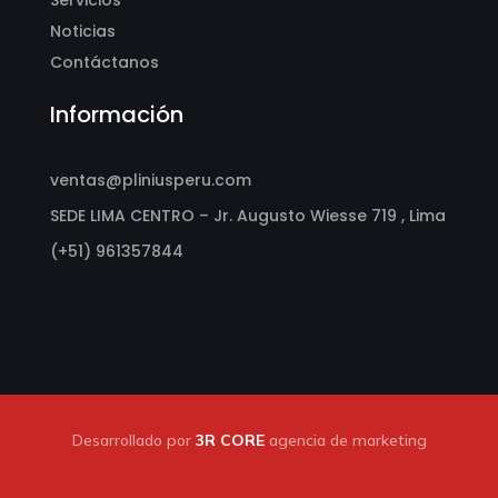
Servicios
Noticias
Contáctanos
Información
ventas@pliniusperu.com
SEDE LIMA CENTRO – Jr. Augusto Wiesse 719 , Lima
(+51) 961357844
Desarrollado por
3R CORE
agencia de marketing