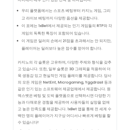
우리 플랫폼에서는 스포츠 베팅부터 카지노 게임, 그리
고 라이브 베팅까지 다양한 옵션을 제공합니다.
이 표에는 1xBet에서 제공되는 인기 게임들의 RTP와 각
게임의 독특한 특징이 포함되어 있습니다.
이 게임은 딜러의 손에서 21점을 초과해서는 안 되지만,
플레이어는 딜러보다 높은 점수를 얻어야 합니다.
카지노의 각 슬롯은 고유하며, 다양한 주제와 형식을 갖추
고 있습니다. 또한, 일부 슬롯은 3D 그래픽을 적용하여 더
욱 생동감 있고 현실적인 게임 플레이를 제공합니다. 당사
의 모든 게임은 NetEnt, Microgaming, Yggdrasil 등과
같은 인기 있는 소프트웨어 제공업체에서 제공합니다. 원
엑스벳은 베팅 및 도박 플랫폼으로 선택하시면 다양한 기
능과 다채로운 경험을 제공하여 사용자들의 실망을 없애
고 높은 만족도를 제공합니다. 1xBet 앱을 통해 전 세계 수
백만 명의 플레이어가 지구상 어디서나 빠르게 베팅을 할
수 있습니다!