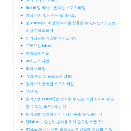
바카라 게임의 특징:
Bet 베팅 회사 – 온라인 스포츠 베팅
가장 인기 있는 탁구 토너먼트:
💰1xbet에서 어떻게 수익을 창출할 수 있나요? 스포츠
이벤트 예측하기
인기있는 원엑스벳 카지노 게임
프로모션 1xbet
라이브 카지노
Bet 고객 지원
라이브 베팅
가입 주소 및 프로모션 정보:
원엑스벳 온라인 스포츠 베팅
“카지노
원엑스벳 (1xbet)은 신뢰할 수 있는 베팅 회사이자 믿
을 수 있는 파트너입니다
원엑스벳 다양한 기기에서 이용할 수 있습니다
🏆1xbet – 당신의 승리를 위해 필요한 모든 것!
⚽1xbet에서는 어떤 스포츠와 이벤트에 베팅할 수 있