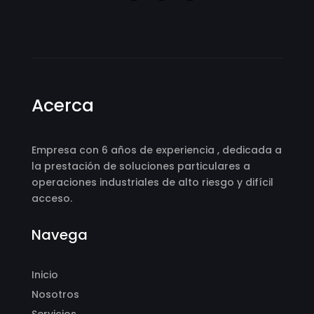
Acerca
Empresa con 6 años de experiencia , dedicada a
la prestación de soluciones particulares a
operaciones industriales de alto riesgo y difícil
acceso.
Navega
Inicio
Nosotros