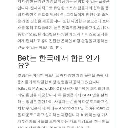
지 다양한 온라인 게임을 제공하는 신뢰할 수 있는 플랫폼
입니다. 전세계적으로 유명한 스포츠 팀들과의 협력을 통
해 다양한 이벤트를 제공하며, 고객들에게 안전하고 즐거
운 게임 경험을 제공합니다. 또한 다양한 프로모션과 보너
스를 통해 고객들에게 높은 만족도를 제공하고 있습니다.
종합적으로, 원엑스벳은 다양한 게임과 서비스로 고객들
에게 편리하고 흥미진진한 온라인 베팅 환경을 제공하는
믿을 수 있는 파트너입니다.
Bet는 한국에서 합법인가
요?
1XBET은 이러한 파트너십과 다양한 게임 옵션을 통해 사
용자들에게 탁월한 베팅 경험을 제공하고 있습니다.
1xBet 앱은 Android와 iOS 사용자 모두에게 최적화된 모
바일 환경을 제공합니다. 두 플랫폼에서 1xBet 앱을 설치
하는 방법은 간단하며, 사용자는 손쉽게 다운로드하고 설
치할 수 있습니다. 아래는 Android os 및 iOS용 1xBet 앱
을 다운로드하고 설치하는 과정입니다. 바카라는 총 가치
가 9인 카드 세트를 모아야 하는 카드 게임으로, 한국인들
사이에서 매우 인기 있는 선택 중 하나입니다.