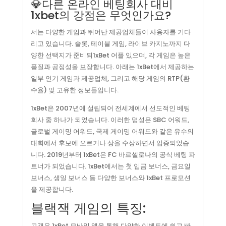
💎다른 온라인 베팅회사 대비
1xbet의 강점은 무엇인가요?
서는 다양한 게임과 뛰어난 제공업체들이 사용자를 기다
리고 있습니다. 슬롯, 테이블 게임, 라이브 카지노까지 다
양한 선택지가 준비되1xBet 어플 있으며, 각 게임은 높은
품질과 공정성을 보장합니다. 아래는 1xBet에서 제공하는
일부 인기 게임과 제공업체, 그리고 해당 게임의 RTP(환
수율) 및 고유한 정보들입니다.
1xBet은 2007년에 설립되어 전세계에서 선도적인 베팅
회사 중 하나가 되었습니다. 이러한 명성은 SBC 어워드,
글로벌 게이밍 어워드, 국제 게이밍 어워드와 같은 유수의
대회에서 후보에 오르거나 상을 수상하면서 입증되었습
니다. 2019년부터 1xBet은 FC 바르셀로나의 공식 베팅 파
트너가 되었습니다. 1xBet에서는 첫 입금 보너스, 금요일
보너스, 생일 보너스 등 다양한 보너스와 1xBet 프로모션
을 제공합니다.
블랙잭 게임의 특징:
고객은 1xBet 모바일 앱을 통해 다양한 이벤트에 쉽고 빠