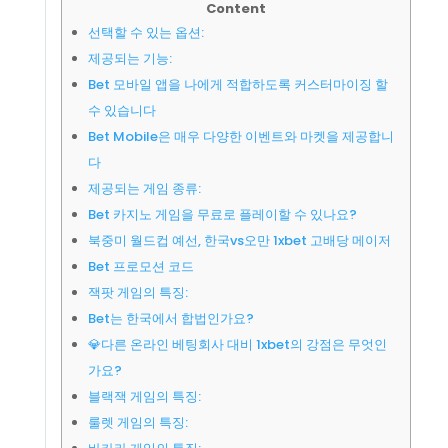
Content
선택할 수 있는 옵션:
제공되는 기능:
Bet 모바일 앱을 나에게 적합하도록 커스터마이징 할
수 있습니다
Bet Mobile은 매우 다양한 이벤트와 마켓을 제공합니
다
제공되는 게임 종류:
Bet 카지노 게임을 무료로 플레이할 수 있나요?
북중미 월드컵 예선, 한국vs오만 1xbet 고배당 메이저
Bet 프로모션 코드
잭팟 게임의 특징:
Bet는 한국에서 합법인가요?
💎다른 온라인 베팅회사 대비 1xbet의 강점은 무엇인
가요?
블랙잭 게임의 특징:
룰렛 게임의 특징: