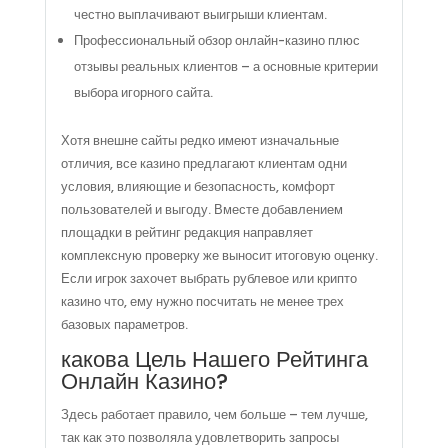
честно выплачивают выигрыши клиентам.
Профессиональный обзор онлайн-казино плюс
отзывы реальных клиентов – а основные критерии
выбора игорного сайта.
Хотя внешне сайты редко имеют изначальные
отличия, все казино предлагают клиентам одни
условия, влияющие и безопасность, комфорт
пользователей и выгоду. Вместе добавлением
площадки в рейтинг редакция направляет
комплексную проверку же выносит итоговую оценку.
Если игрок захочет выбрать рублевое или крипто
казино что, ему нужно посчитать не менее трех
базовых параметров.
какова Цель Нашего Рейтинга
Онлайн Казино?
Здесь работает правило, чем больше – тем лучше,
так как это позволяла удовлетворить запросы