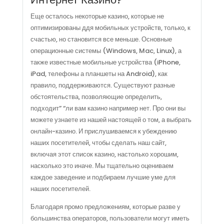
Servicios
Noticias
Еще осталось некоторые казино, которые не
Contáctanos
оптимизированы ддя мобильных устройств, только, к
счастью, но становится все меньше. Основные
Información
операционные системы (Windows, Mac, Linux), а
также известные мобильные устройства (iPhone,
iPad, телефоны а планшеты на Android), как
ventas@pliniusperu.com
правило, поддерживаются. Существуют разные
SEDE LIMA CENTRO – Jr. Augusto Wiesse 719 , Lima
обстоятельства, позволяющие определить,
подходит” “ли вам казино например нет. Про они вы
(+51) 961357844
можете узнаете из нашей настоящей о том, а выбрать
онлайн-казино. И прислушиваемся к убеждению
наших посетителей, чтобы сделать наш сайт,
включая этот список казино, настолько хорошим,
насколько это иначе. Мы тщательно оцениваем
каждое заведение и подбираем лучшие уме для
наших посетителей.
Desarrollado por
3R CORE
agencia de marketing
Благодаря промо предложениям, которые разве у
большинства операторов, пользователи могут иметь