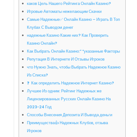
каков Цель Нашего Рейтинга Онлайн Казино?
Игровые Автоматы нежелающим Скачки
Самые Надежные✅ Онлайн Казино – Играть В Топ
Клубах С Выводом денег
надежные Казино Какие них? Как Проверить
Казино Онлайн?
Как Выбрать Онлайн Казино:” “указанные Факторы
Репутация В Интернете И Отзывы Игроков
что Нужно Знать, чтобы Выбрать Надежное Казино
Из Списка?
❓ Как определить Надежное Интернет Казино?
Лучшее Из одним: Рейтинг Надежных же
Лицензированных Русских Онлайн Казино На
2023-24 Год
Способы Внесения Депозита И Вывода деньги
Преимущества👍 Надежных Клубов, отзыва
Игроков