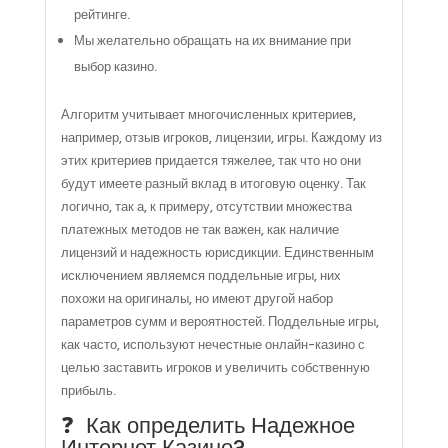
рейтинге.
Мы желательно обращать на их внимание при
выбор казино.
Алгоритм учитывает многочисленных критериев,
например, отзыв игроков, лицензии, игры. Каждому из
Acerca
этих критериев придается тяжелее, так что но они
будут имеете разный вклад в итоговую оценку. Так
логично, так а, к примеру, отсутствии множества
Empresa con 6 años de experiencia , dedicada a
платежных методов не так важен, как наличие
la prestación de soluciones particulares a
лицензий и надежность юрисдикции. Единственным
operaciones industriales de alto riesgo y difícil
исключением являемся поддельные игры, них
acceso.
похожи на оригиналы, но имеют другой набор
параметров сумм и вероятностей. Поддельные игры,
Navega
как часто, используют нечестные онлайн-казино с
целью заставить игроков и увеличить собственную
прибыль.
Inicio
Nosotros
❓ Как определить Надежное
Интернет Казино?