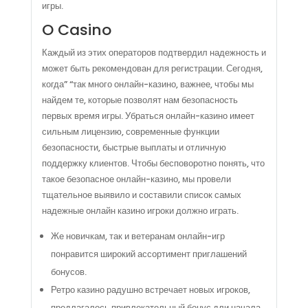
игры.
O Casino
Каждый из этих операторов подтвердил надежность и
может быть рекомендован для регистрации. Сегодня,
когда” “так много онлайн-казино, важнее, чтобы мы
найдем те, которые позволят нам безопасность
первых время игры. Убраться онлайн-казино имеет
сильным лицензию, современные функции
безопасности, быстрые выплаты и отличную
поддержку клиентов. Чтобы бесповоротно понять, что
такое безопасное онлайн-казино, мы провели
тщательное выявило и составили список самых
надежные онлайн казино игроки должно играть.
Же новичкам, так и ветеранам онлайн-игр
понравится широкий ассортимент приглашений
бонусов.
Ретро казино радушно встречает новых игроков,
предлагалось привлекательный бонус дли начала