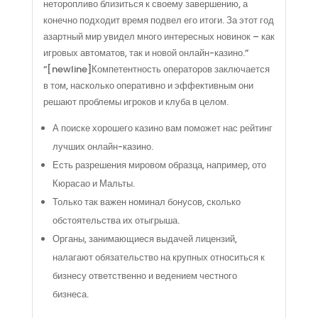
неторопливо близиться к своему завершению, а
конечно подходит время подвел его итоги. За этот год
азартный мир увидел много интересных новинок – как
игровых автоматов, так и новой онлайн-казино.”
“[newline]Компетентность операторов заключается
в том, насколько оперативно и эффективным они
решают проблемы игроков и клуба в целом.
А поиске хорошего казино вам поможет нас рейтинг
лучших онлайн-казино.
Есть разрешения мировом образца, например, ото
Кюрасао и Мальты.
Только так важен номинал бонусов, сколько
обстоятельства их отыгрыша.
Органы, занимающиеся выдачей лицензий,
налагают обязательство на крупных относиться к
бизнесу ответственно и ведением честного
бизнеса.