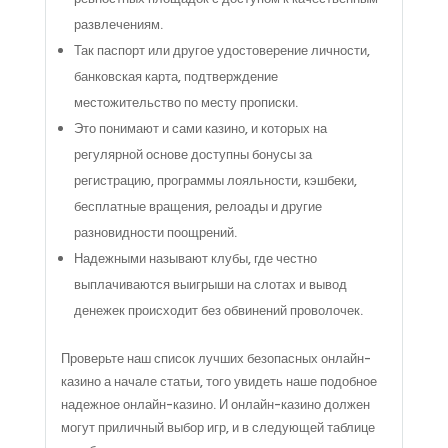
развлечениям.
Так паспорт или другое удостоверение личности,
банковская карта, подтверждение
местожительство по месту прописки.
Это понимают и сами казино, и которых на
регулярной основе доступны бонусы за
регистрацию, программы лояльности, кэшбеки,
бесплатные вращения, релоады и другие
разновидности поощрений.
Надежными называют клубы, где честно
выплачиваются выигрыши на слотах и вывод
денежек происходит без обвинений проволочек.
Проверьте наш список лучших безопасных онлайн-
казино а начале статьи, того увидеть наше подобное
надежное онлайн-казино. И онлайн-казино должен
могут приличный выбор игр, и в следующей таблице