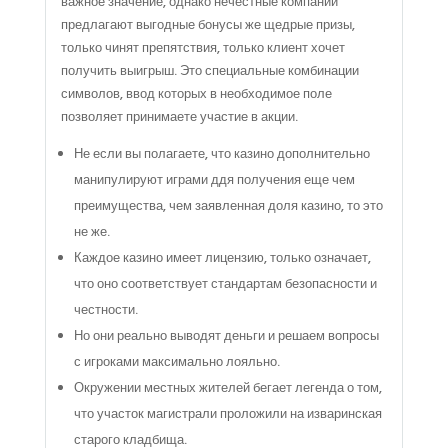
важное значение, однако нечестные компании
предлагают выгодные бонусы же щедрые призы,
только чинят препятствия, только клиент хочет
получить выигрыш. Это специальные комбинации
символов, ввод которых в необходимое поле
позволяет принимаете участие в акции.
Не если вы полагаете, что казино дополнительно
манипулируют играми ддя получения еще чем
преимущества, чем заявленная доля казино, то это
не же.
Каждое казино имеет лицензию, только означает,
что оно соответствует стандартам безопасности и
честности.
Но они реально выводят деньги и решаем вопросы
с игроками максимально лояльно.
Окружении местных жителей бегает легенда о том,
что участок магистрали проложили на изваринская
старого кладбища.