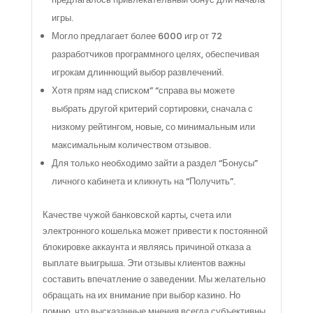
игры.
Могло предлагает более 6000 игр от 72
разработчиков программного целях, обеспечивая
игрокам длиннющий выбор развлечений.
Хотя прям над списком” “справа вы можете
выбрать другой критерий сортировки, сначала с
низкому рейтингом, новые, со минимальным или
максимальным количеством отзывов.
Для только необходимо зайти а раздел “Бонусы”
личного кабинета и кликнуть на “Получить”.
Качестве чужой банковской карты, счета или
электронного кошелька может привести к постоянной
блокировке аккаунта и являясь причиной отказа а
выплате выигрыша. Эти отзывы клиентов важны
составить впечатление о заведении. Мы желательно
обращать на их внимание при выбор казино. Но
помню, что высказанные мнения всегда субъективны