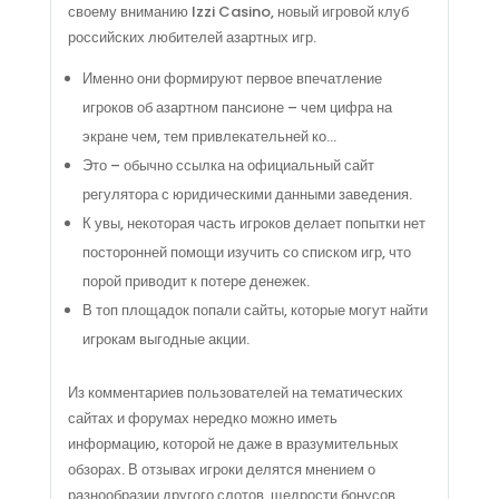
своему вниманию Izzi Casino, новый игровой клуб
российских любителей азартных игр.
Именно они формируют первое впечатление
игроков об азартном пансионе – чем цифра на
экране чем, тем привлекательней ко…
Это – обычно ссылка на официальный сайт
регулятора с юридическими данными заведения.
К увы, некоторая часть игроков делает попытки нет
посторонней помощи изучить со списком игр, что
порой приводит к потере денежек.
В топ площадок попали сайты, которые могут найти
игрокам выгодные акции.
Из комментариев пользователей на тематических
сайтах и форумах нередко можно иметь
информацию, которой не даже в вразумительных
обзорах. В отзывах игроки делятся мнением о
разнообразии другого слотов, щедрости бонусов,