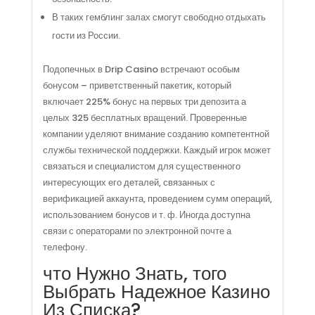
В таких гемблинг залах смогут свободно отдыхать
гости из России.
Подопечных в Drip Casino встречают особым
бонусом – приветственный пакетик, который
включает 225% бонус на первых три депозита а
целых 325 бесплатных вращений. Проверенные
компании уделяют внимание созданию компетентной
службы технической поддержки. Каждый игрок может
связаться и специалистом для существенного
интересующих его деталей, связанных с
верификацией аккаунта, проведением сумм операций,
использованием бонусов и т. ф. Иногда доступна
связи с операторами по электронной почте а
телефону.
что Нужно Знать, того
Выбрать Надежное Казино
Из Списка?