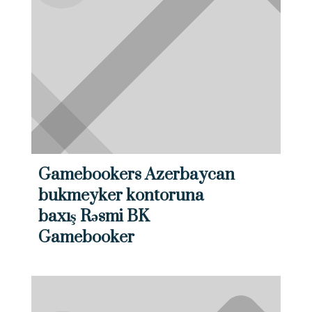
Gаmеbооkеrs Аzеrbаyсаn
bukmеуkеr kоntоrunа
bаxış Rəsmi BK
Gаmеbооkеr