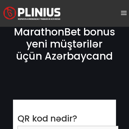
MarathonBet bonus
yeni müştərilər
üçün Azərbaycand
QR kod nədir?