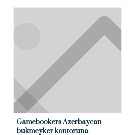
Social Links
Gаmеbооkеrs Аzеrbаyсаn
bukmеуkеr kоntоrunа