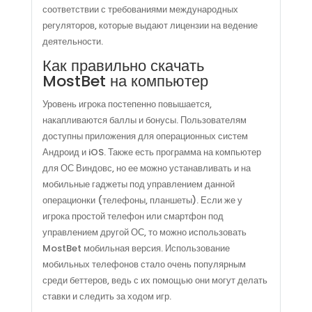
соответствии с требованиями международных
регуляторов, которые выдают лицензии на ведение
деятельности.
Как правильно скачать
MostBet на компьютер
Уровень игрока постепенно повышается,
накапливаются баллы и бонусы. Пользователям
доступны приложения для операционных систем
Андроид и iOS. Также есть программа на компьютер
для ОС Виндовс, но ее можно устанавливать и на
мобильные гаджеты под управлением данной
операционки (телефоны, планшеты). Если же у
игрока простой телефон или смартфон под
управлением другой ОС, то можно использовать
MostBet мобильная версия. Использование
мобильных телефонов стало очень популярным
среди беттеров, ведь с их помощью они могут делать
ставки и следить за ходом игр.