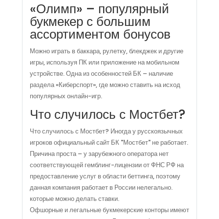
«Олимп» – популярный
букмекер с большим
ассортиментом бонусов
Можно играть в баккара, рулетку, блекджек и другие
игры, используя ПК или приложение на мобильном
устройстве. Одна из особенностей БК – наличие
раздела «Киберспорт», где можно ставить на исход
популярных онлайн-игр.
Что случилось с Мостбет?
Что случилось с Мостбет? Иногда у русскоязычных
игроков официальный сайт БК "Мостбет" не работает.
Причина проста – у зарубежного оператора нет
соответствующей гемблинг-лицензии от ФНС РФ на
предоставление услуг в области беттинга, поэтому
данная компания работает в России нелегально.
которые можно делать ставки.
Офшорные и легальные букмекерские конторы имеют