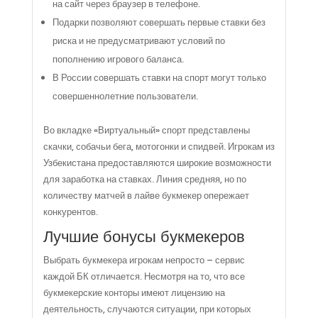
на сайт через браузер в телефоне.
Подарки позволяют совершать первые ставки без
риска и не предусматривают условий по
пополнению игрового баланса.
В России совершать ставки на спорт могут только
совершеннолетние пользователи.
Во вкладке «Виртуальный» спорт представлены
скачки, собачьи бега, мотогонки и спидвей. Игрокам из
Узбекистана предоставляются широкие возможности
для заработка на ставках. Линия средняя, но по
количеству матчей в лайве букмекер опережает
конкурентов.
Лучшие бонусы букмекеров
Выбрать букмекера игрокам непросто – сервис
каждой БК отличается. Несмотря на то, что все
букмекерские конторы имеют лицензию на
деятельность, случаются ситуации, при которых