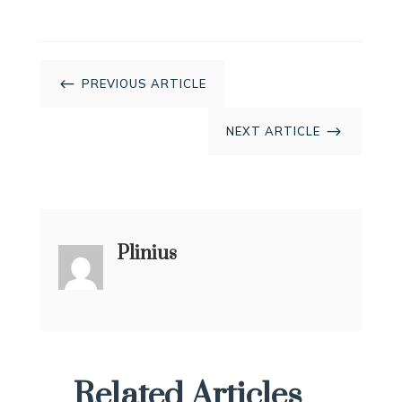
#
PREVIOUS ARTICLE
$
NEXT ARTICLE
Plinius
Related Articles