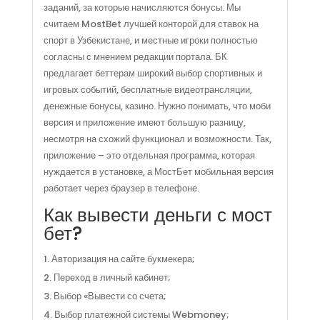
заданий, за которые начисляются бонусы. Мы
считаем MostBet лучшей конторой для ставок на
спорт в Узбекистане, и местные игроки полностью
согласны с мнением редакции портала. БК
предлагает беттерам широкий выбор спортивных и
игровых событий, бесплатные видеотрансляции,
денежные бонусы, казино. Нужно понимать, что моби
версия и приложение имеют большую разницу,
несмотря на схожий функционал и возможности. Так,
приложение – это отдельная программа, которая
нуждается в установке, а МостБет мобильная версия
работает через браузер в телефоне.
Как вывести деньги с мост
бет?
Авторизация на сайте букмекера;
Переход в личный кабинет;
Выбор «Вывести со счета;
Выбор платежной системы Webmoney;