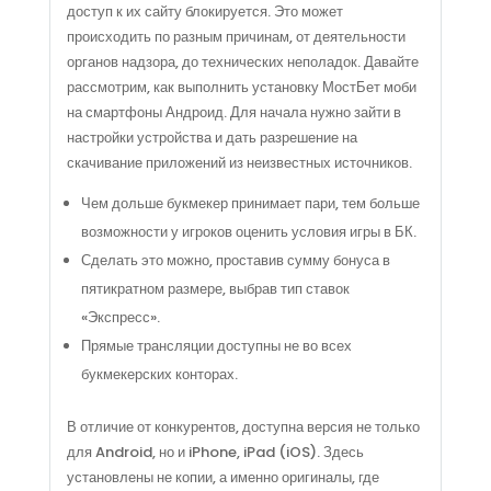
доступ к их сайту блокируется. Это может
происходить по разным причинам, от деятельности
органов надзора, до технических неполадок. Давайте
рассмотрим, как выполнить установку МостБет моби
на смартфоны Андроид. Для начала нужно зайти в
настройки устройства и дать разрешение на
скачивание приложений из неизвестных источников.
Чем дольше букмекер принимает пари, тем больше
возможности у игроков оценить условия игры в БК.
Сделать это можно, проставив сумму бонуса в
пятикратном размере, выбрав тип ставок
«Экспресс».
Прямые трансляции доступны не во всех
букмекерских конторах.
В отличие от конкурентов, доступна версия не только
для Android, но и iPhone, iPad (iOS). Здесь
установлены не копии, а именно оригиналы, где