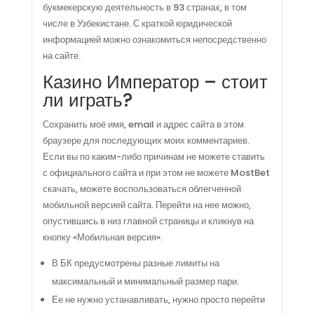
букмекерскую деятельность в 93 странах, в том
числе в Узбекистане. С краткой юридической
информацией можно ознакомиться непосредственно
на сайте.
Казино Император – стоит
ли играть?
Сохранить моё имя, email и адрес сайта в этом
браузере для последующих моих комментариев.
Если вы по каким-либо причинам не можете ставить
с официального сайта и при этом не можете MostBet
скачать, можете воспользоваться облегченной
мобильной версией сайта. Перейти на нее можно,
опустившись в низ главной страницы и кликнув на
кнопку «Мобильная версия».
В БК предусмотрены разные лимиты на
максимальный и минимальный размер пари.
Ее не нужно устанавливать, нужно просто перейти