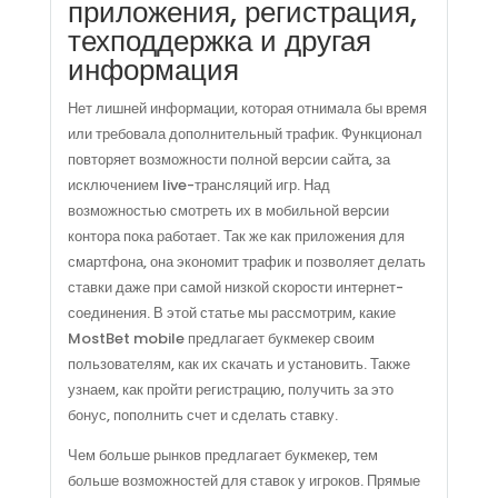
приложения, регистрация,
техподдержка и другая
информация
Нет лишней информации, которая отнимала бы время
или требовала дополнительный трафик. Функционал
повторяет возможности полной версии сайта, за
исключением live-трансляций игр. Над
возможностью смотреть их в мобильной версии
контора пока работает. Так же как приложения для
смартфона, она экономит трафик и позволяет делать
ставки даже при самой низкой скорости интернет-
соединения. В этой статье мы рассмотрим, какие
MostBet mobile предлагает букмекер своим
пользователям, как их скачать и установить. Также
узнаем, как пройти регистрацию, получить за это
бонус, пополнить счет и сделать ставку.
Чем больше рынков предлагает букмекер, тем
больше возможностей для ставок у игроков. Прямые