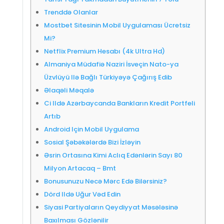
Trenddə Olanlar
Mostbet Sitesinin Mobil Uygulaması Ücretsiz
Mi?
Netflix Premium Hesabı (4k Ultra Hd)
Almaniya Müdafiə Naziri İsveçin Nato-ya
Üzvlüyü Ilə Bağlı Türkiyəyə Çağırış Edib
Əlaqəli Məqalə
Ci Ildə Azərbaycanda Bankların Kredit Portfeli
Artıb
Android Için Mobil Uygulama
Sosial Şəbəkələrdə Bizi İzləyin
Əsrin Ortasına Kimi Aclıq Edənlərin Sayı 80
Milyon Artacaq – Bmt
Bonusunuzu Necə Mərc Edə Bilərsiniz?
Dörd Ildə Uğur Vəd Edin
Siyasi Partiyaların Qeydiyyat Məsələsinə
Baxılması Gözlənilir