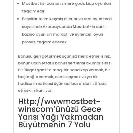
Mostbet hər zaman sizlərə çoxlu Liqa oyunları
təqdim edir.
Peşəkar təlim keçmiş dilerlər və real oyun tərzi
sayəsində Azərbaycanda Mostbet-in canlı
kazino oyunları maraqlı və əyləncəli oyun
prosesi təqdim edəcək.
Bonusu geri götürmək üçün siz mərc etməlisiniz,
bunun üçün ətraflı bonus şərtlərini oxumalısınız.
Bir “ikiqat şans” almaq, bir handikap vermək, bir
başlanğıc vermək, cəmi seçmək və ya bir
hadisənin nəticəsi üçün adi bazardan istifadə
etmək imkanı var.
Http://wwwmostbet-
winscom’ünüzü Gece
Yarısı Yağı Yakmadan
Büyütmenin 7 Yolu