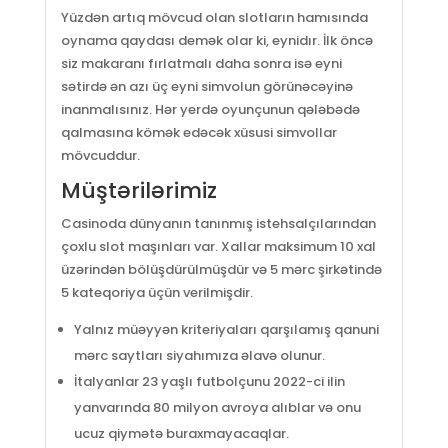
Yüzdən artıq mövcud olan slotların hamısında
oynama qaydası demək olar ki, eynidır. İlk öncə
siz makaranı fırlatmalı daha sonra isə eyni
sətirdə ən azı üç eyni simvolun görünəcəyinə
inanmalısınız. Hər yerdə oyunçunun qələbədə
qalmasına kömək edəcək xüsusi simvollar
mövcuddur.
Müştərilərimiz
Casinoda dünyanın tanınmış istehsalçılarından
çoxlu slot maşınları var. Xallar maksimum 10 xal
üzərindən bölüşdürülmüşdür və 5 mərc şirkətində
5 kateqoriya üçün verilmişdir.
Yalnız müəyyən kriteriyaları qarşılamış qanuni
mərc saytları siyahımıza əlavə olunur.
İtalyanlar 23 yaşlı futbolçunu 2022-ci ilin
yanvarında 80 milyon avroya alıblar və onu
ucuz qiymətə buraxmayacaqlar.