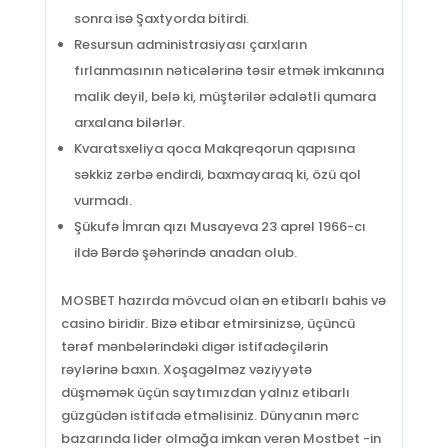
sonra isə Şaxtyorda bitirdi.
Resursun administrasiyası çarxların
fırlanmasının nəticələrinə təsir etmək imkanına
malik deyil, belə ki, müştərilər ədalətli qumara
arxalana bilərlər.
Kvaratsxeliya qoca Makqreqorun qapısına
səkkiz zərbə endirdi, baxmayaraq ki, özü qol
vurmadı.
Şükufə İmran qızı Musayeva 23 aprel 1966-cı
ildə Bərdə şəhərində anadan olub.
MOSBET hazırda mövcud olan ən etibarlı bahis və
casino biridir. Bizə etibar etmirsinizsə, üçüncü
tərəf mənbələrindəki digər istifadəçilərin
rəylərinə baxın. Xoşagəlməz vəziyyətə
düşməmək üçün saytımızdan yalnız etibarlı
güzgüdən istifadə etməlisiniz. Dünyanın mərc
bazarında lider olmağa imkan verən Mostbet -in