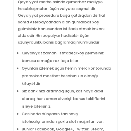
Qeydiyyat mərhələsində qumarbaz maliyyə
hesablaşmaları üçün valyuta seçməlidir.
Qeydiyyat proseduru başa çatdıqdan dərhal
sonra Azərbaycandan olan qumarbaz xoş
gəlmisiniz bonusundan istifadə etmək imkanı
əldə edir. Ən populyar hadisələr üçün
uzunyrounku bahis bağlamaq mümkündür.
Qeydiyyat zamanı istifadəçi xoş gəlmisiniz
bonusu almağa razılaşa bilər.
Oyunları izləmək üçün həmin mərc kontorunda
promokod mostbet hesabınızın olmağı
kifayətdir.
Siz bankınızı artırmaq üçün, kazinoya daxil
olaraq, hər zaman əlverişli bonus təkliflərini
izləyə bilərsiniz.
Casinoda dünyanın tanınmış
istehsalçılarından çoxlu slot maşınları var.
Bunlar Facebook, Google+, Twitter, Steam,