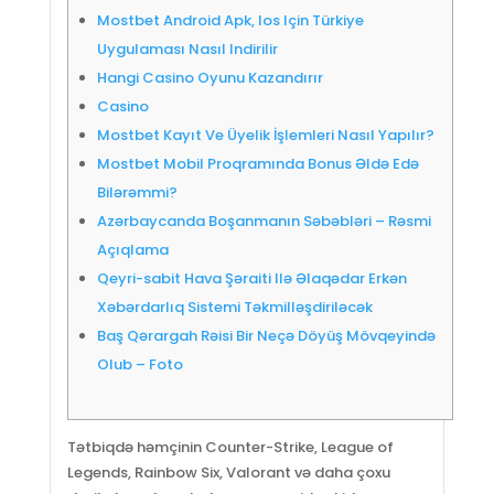
Mostbet Android Apk, Ios Için Türkiye
Uygulaması Nasıl Indirilir
Hangi Casino Oyunu Kazandırır
Casino
Mostbet Kayıt Ve Üyelik İşlemleri Nasıl Yapılır?
Mostbet Mobil Proqramında Bonus Əldə Edə
Bilərəmmi?
Azərbaycanda Boşanmanın Səbəbləri – Rəsmi
Açıqlama
Qeyri-sabit Hava Şəraiti Ilə Əlaqədar Erkən
Xəbərdarlıq Sistemi Təkmilləşdiriləcək
Baş Qərargah Rəisi Bir Neçə Döyüş Mövqeyində
Olub – Foto
Tətbiqdə həmçinin Counter-Strike, League of
Legends, Rainbow Six, Valorant və daha çoxu