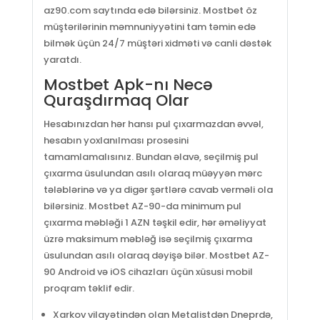
az90.com saytında edə bilərsiniz. Mostbet öz
müştərilərinin məmnuniyyətini tam təmin edə
bilmək üçün 24/7 müştəri xidməti və canli dəstək
yaratdı.
Mostbet Apk-nı Necə
Quraşdırmaq Olar
Hesabınızdan hər hansı pul çıxarmazdan əvvəl,
hesabın yoxlanılması prosesini
tamamlamalısınız. Bundan əlavə, seçilmiş pul
çıxarma üsulundan asılı olaraq müəyyən mərc
tələblərinə və ya digər şərtlərə cavab verməli ola
bilərsiniz. Mostbet AZ-90-da minimum pul
çıxarma məbləği 1 AZN təşkil edir, hər əməliyyat
üzrə maksimum məbləğ isə seçilmiş çıxarma
üsulundan asılı olaraq dəyişə bilər. Mostbet AZ-
90 Android və iOS cihazları üçün xüsusi mobil
proqram təklif edir.
Xarkov vilayətindən olan Metalistdən Dneprdə,