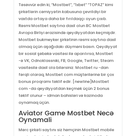
Təsəvvür edin ki, “Mostbet”, “1xbet” “TOPAZ” kimi
şirkətlərin cəmiyyətin kabusuna çevrildiyi bir
vaxtda ortaya daha bir fırıldaqçı oyun çıxıb.
Rəsmi Mostbet saytına daxil olun BC Mostbet
Avropa Birliyi ərazisində qeydiyyatdan keçmişdir.
Mostbet bukmeyker şirkətinin rəsmi saytına daxil
olmaq üçün aşağıdakı düyməni basın. Qeydiyyat
bir sosial şəbəkə vasitəsi ilə aparılırsa, Mostbet
-ə VK, Odnoklassniki, FB, Google, Twitter, Steam
vasitəsilə daxil ola bilərsiniz. Mostbet ru -dan
fərqli olaraq, Mostbet com müştərilərinə bir çox
bonus proqramı təklif edir. [newline]Mostbet
com -da qeydiyyatdan keçmək üçün 2 bonus
təklif olunur – idman bahisləri və kazinoda
oynamaq üçün.
Aviator Game Mostbet Necə
Oynamali
Mərc şirkəti saytını siz həmçinin Mostbet mobile