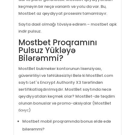
keçməyin bir neçə variantı və yolu da var. Bu,
Mostbet az qeydiyyat prosesini tamamlayır.
Sayta daxil olmağı tövsiyə edirəm – mostbet apk
indir pulsuz.
Mostbet Proqramını
Pulsuz Yükləyə
Bilərəmmi?
MostBet bukmeker kontorunun lisenziyası,
güvənirliliyi və təhlükəsizliyi Belə ki MostBet.com
saytı Let`s Encrypt Authority X3 tərəfindən
sertifikatlaşdırılmışdır. MostBet saytında necə
qeydiyyatdan keçmək olar? MostBet-də təqdim
olunan bonuslar və promo-aksiyalar (MostBet
бонус)
Mostbet mobil proqramında bonus əldə edə
bilərəmmi?