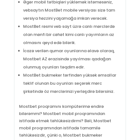
Əgər mobil tətbiqləri yükləmək istəməsəniz,
vebsaytın MostBet mobile versiyası sizə tam
versiya həzzini yaşamağa imkan verəcək.
MostBet rəsmi veb sayt üzrə canlı mərclərdə
olan mənfi bir cəhət kimi canlı yayımların az
olmasını qeyd edə bilərik.
İcazə verilən qumar oyunlarına əlavə olaraq,
Mostbet AZ ərazisində yayılması qadağan
olunmuş oyunları təqdim edir.
MostBet bukmeker tərfindən yüksək əmsallar
təklif olunan bu oyunları seçərək mərc
şirkətində öz mərclərinizi yerləşdirə bilərsiniz.
Mostbet proqramını kompüterimə endirə
bilərəmmi? Mostbet mobil proqramından
istifadə etmək təhlükəsizdirmi? Bəli, Mostbet
mobil proqramından istifadə tamamilə
təhlükəsizdir, çünki o, Mostbet bukmeker