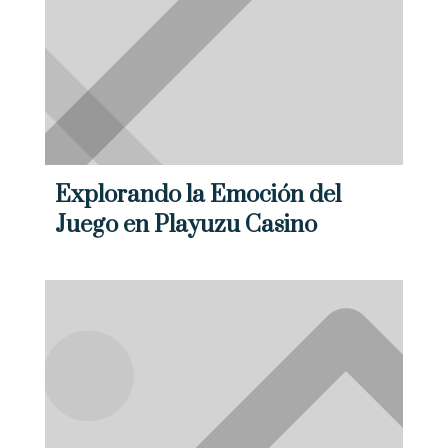
Explorando la Emoción del
Juego en Playuzu Casino