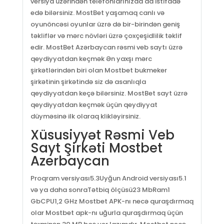
versiya üzərindən telefonlarınızda da istifadə
edə bilərsiniz. MostBet yaşamaq canlı və
oyunöncəsi oyunlar üzrə də bir-birindən geniş
təkliflər və mərc növləri üzrə çoxçeşidlilik təklif
edir. MostBet Azərbaycan rəsmi veb saytı üzrə
qeydiyyatdan keçmək Ən yaxşı mərc
şirkətlərindən biri olan Mostbet bukmeker
şirkətinin şirkətində siz də asanlıqla
qeydiyyatdan keçə bilərsiniz. MostBet sayt üzrə
qeydiyyatdan keçmək üçün qeydiyyat
düyməsinə ilk olaraq klikləyirsiniz.
Xüsusiyyət Rəsmi Veb
Sayt Şirkəti Mostbet
Azerbaycan
Proqram versiyası5.3Uyğun Android versiyası5.1
və ya daha sonraTətbiq ölçüsü23 MbRam1
GbCPU1,2 GHz Mostbet APK-nı necə quraşdırmaq
olar Mostbet apk-nı uğurla quraşdırmaq üçün