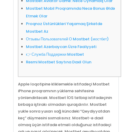
Mostbet Aviator Game: Necə Oynamaq Olar
Mostbet Mobil Proqramında Necə Bonus Əldə
Etmək Olar
Proqnoz Üstünlükləri Yaşamaq Şirkətdə
Mostbet Az
Отзывы Пользователей О Mostbet (мостбет)
Mostbet Azərbaycan Üzrə Fəaliyyəti
👉 Служба Поддержки Mostbet
Rəsmi Mostbet Saytına Daxil Olun
Apple loqotipinə klikləməklə istifadəçi Mostbet
iPhone proqramının yükləmə səhifəsinə
yönləndiriləcək. Mostbet İOS tətbiqi istifadəçinin
birbaşa iştirakı olmadan quraşdırılır. Mostbet
yukle sonra yuxarı sağ küncdəki “Qeydiyyatdan
keç” düyməsini sıxmalısınız. Mostbet-ə daxil
olmaq üçün istifadə etməli olduğunuz istifadəçi
adı və parol görünəcək. Mostbet qeydiyyatdan