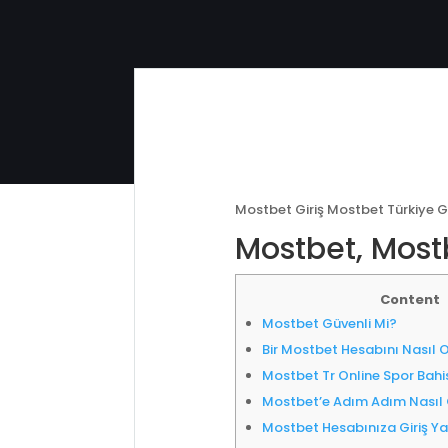
Mostbet Giriş Mostbet Türkiye Gü
Mostbet, Mostb
Content
Mostbet Güvenli Mi?
Bir Mostbet Hesabını Nasıl O
Mostbet Tr Online Spor Bahis
Mostbet’e Adım Adım Nasıl G
Mostbet Hesabınıza Giriş Y