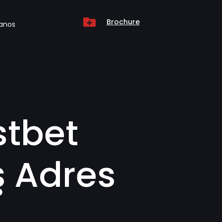

Brochure
anos
stbet
ş Adres