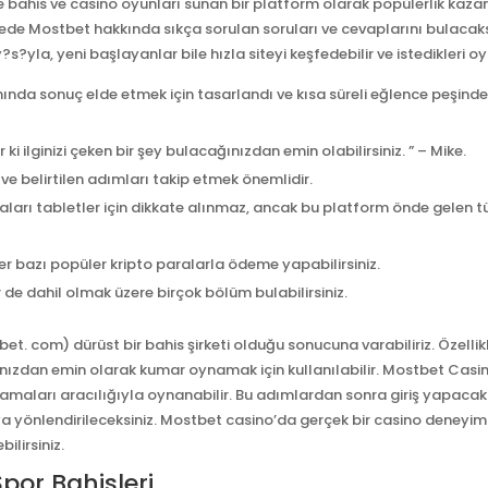
 bahis ve casino oyunları sunan bir platform olarak popülerlik kazanm
alede Mostbet hakkında sıkça sorulan soruları ve cevaplarını bulacak
?yla, yeni başlayanlar bile hızla siteyi keşfedebilir ve istedikleri oyu
anında sonuç elde etmek için tasarlandı ve kısa süreli eğlence peşinde
 ki ilginizi çeken bir şey bulacağınızdan emin olabilirsiniz. ” – Mike.
k ve belirtilen adımları takip etmek önemlidir.
aları tabletler için dikkate alınmaz, ancak bu platform önde gelen 
r bazı popüler kripto paralarla ödeme yapabilirsiniz.
 de dahil olmak üzere birçok bölüm bulabilirsiniz.
. com) dürüst bir bahis şirketi olduğu sonucuna varabiliriz. Özellikl
ınızdan emin olarak kumar oynamak için kullanılabilir. Mostbet Casi
ulamaları aracılığıyla oynanabilir. Bu adımlardan sonra giriş yapaca
 yönlendirileceksiniz. Mostbet casino’da gerçek bir casino deneyimi
ilirsiniz.
por Bahisleri