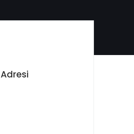
 Adresi