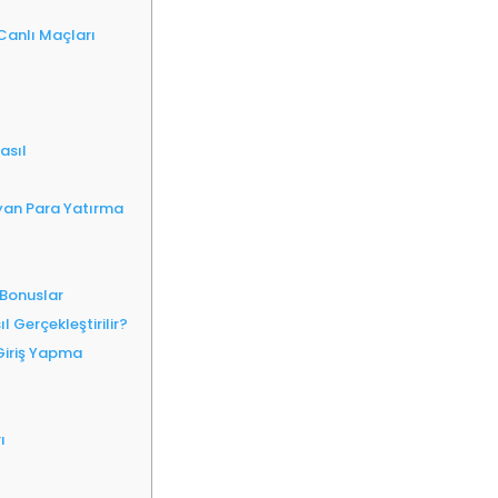
Canlı Maçları
asıl
yan Para Yatırma
 Bonuslar
l Gerçekleştirilir?
Giriş Yapma
ı