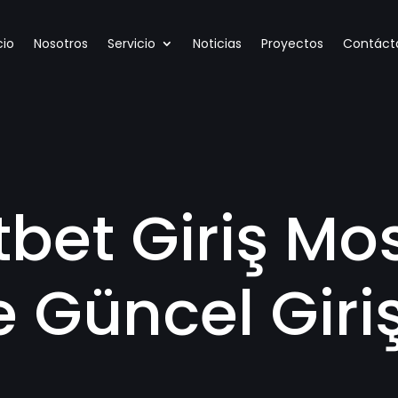
cio
Nosotros
Servicio
Noticias
Proyectos
Contáct
bet Giriş Mo
e Güncel Giri