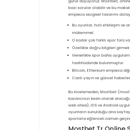
gurur duyuyoruz. Mostbet, online
bazı sorular olabilir ve bu mak
empieza sezgisel tasarımı dolay?s
Bu oyunlar, hızlı etkileşim ve 
mükemmel.
O kadar çok farklı spor türü var
Özellikle doğru bilgileri girme
Genellikle spor bahis uygulam
taahhüdünde bulunmuştur.
Bitcoin, Ethereum empieza diğe
Canlı yayın ve güncel haberler
Bu incelemeden, Mostbet (mostbet
kazancınızı kesin olarak alacağ
web sitesi), iOS ve Android uyg
oyunların sunulduğu ana sayfaya
sporlarla eğlenceli zaman geçireb
Mostbet Tr Online S