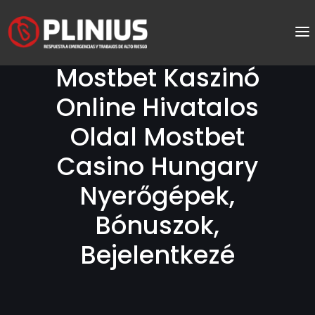
Mostbet Kaszinó
Online Hivatalos
Oldal Mostbet
Casino Hungary
Nyerőgépek,
Bónuszok,
Bejelentkezé