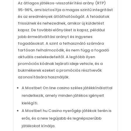
Az átlagos játékos-visszatérítési arány (RTP)
95-96%, ami biztosítja a magas szintű integritást
és az eredmények átláthatóságát. A feladatok
frissülnek és nehezednek, amikor új küldetést
kapsz. De további előnyöket is kapsz, például
jobb érmeátváltási arányt és ingyenes
fogadásokat. A szint a felhasználó számára
tartósan felhalmozódik, és nem függ a fogadó
aktuális cselekedeteitől. A legtöbb ilyen
promóciós kódnak lejárati ideje vehicle, és a
bukmékerek ezeket a promóciós résztvevők
azonosítására használják.
A Mostbet On line casino széles játékkínálattal
rendelkezik, amely minden játékos igényeit
kielégíti.
A Mostbet hu Casino nyerőgép játékok terén is
erős, és a new legújabb és legnépszerűbb
játékokat kínálja.