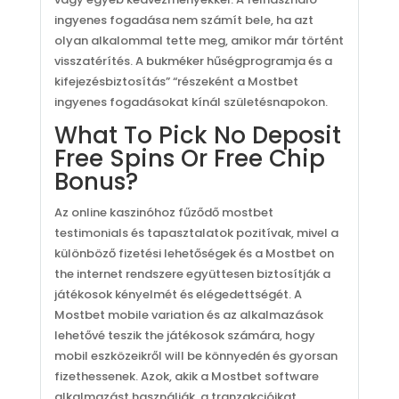
ingyenes fogadása nem számít bele, ha azt
olyan alkalommal tette meg, amikor már történt
visszatérítés. A bukméker hűségprogramja és a
kifejezésbiztosítás” “részeként a Mostbet
ingyenes fogadásokat kínál születésnapokon.
Acerca
What To Pick No Deposit
Free Spins Or Free Chip
Bonus?
Empresa con 6 años de experiencia , dedicada a
la prestación de soluciones particulares a
Az online kaszinóhoz fűződő mostbet
operaciones industriales de alto riesgo y difícil
testimonials és tapasztalatok pozitívak, mivel a
acceso.
különböző fizetési lehetőségek és a Mostbet on
the internet rendszere együttesen biztosítják a
Navega
játékosok kényelmét és elégedettségét. A
Mostbet mobile variation és az alkalmazások
lehetővé teszik the játékosok számára, hogy
Inicio
mobil eszközeikről will be könnyedén és gyorsan
Nosotros
fizethessenek. Azok, akik a Mostbet software
alkalmazást használják, a tranzakcióikat