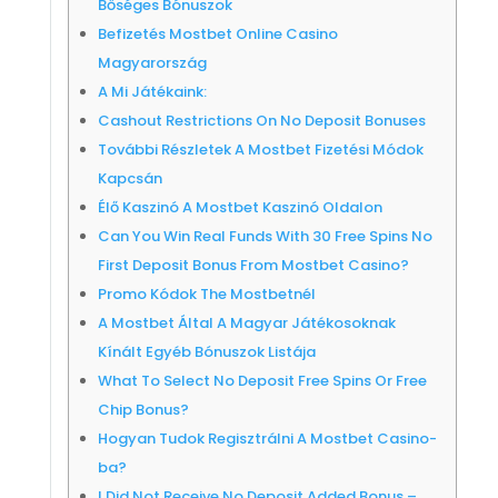
Bőséges Bónuszok
Befizetés Mostbet Online Casino
Magyarország
A Mi Játékaink:
Cashout Restrictions On No Deposit Bonuses
További Részletek A Mostbet Fizetési Módok
Kapcsán
Élő Kaszinó A Mostbet Kaszinó Oldalon
Can You Win Real Funds With 30 Free Spins No
First Deposit Bonus From Mostbet Casino?
Promo Kódok The Mostbetnél
A Mostbet Által A Magyar Játékosoknak
Kínált Egyéb Bónuszok Listája
What To Select No Deposit Free Spins Or Free
Chip Bonus?
Hogyan Tudok Regisztrálni A Mostbet Casino-
ba?
I Did Not Receive No Deposit Added Bonus –