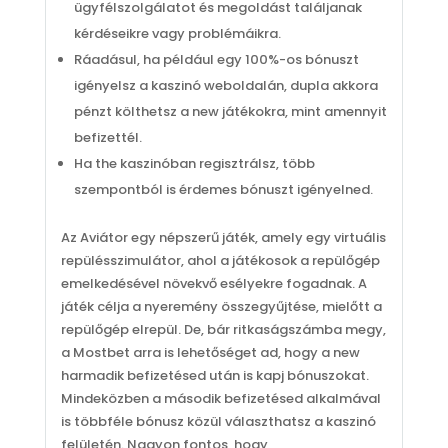
ügyfélszolgálatot és megoldást találjanak
kérdéseikre vagy problémáikra.
Ráadásul, ha például egy 100%-os bónuszt
igényelsz a kaszinó weboldalán, dupla akkora
pénzt költhetsz a new játékokra, mint amennyit
befizettél.
Ha the kaszinóban regisztrálsz, több
szempontból is érdemes bónuszt igényelned.
Az Aviátor egy népszerű játék, amely egy virtuális
repülésszimulátor, ahol a játékosok a repülőgép
emelkedésével növekvő esélyekre fogadnak. A
játék célja a nyeremény összegyűjtése, mielőtt a
repülőgép elrepül. De, bár ritkaságszámba megy,
a Mostbet arra is lehetőséget ad, hogy a new
harmadik befizetésed után is kapj bónuszokat.
Mindeközben a második befizetésed alkalmával
is többféle bónusz közül választhatsz a kaszinó
felületén. Nagyon fontos, hogy