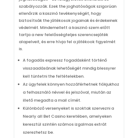
szabályozzák. Ezek the joghatóságok szigorúan
ellenőrzik a kaszinó tevékenységét, hogy
biztosítsák the játékosok jogainak és érdekeinek
védelmét. Mindemellett a kaszinó szem előtt
tartja a new felelősségteljes szerencsejáték
alapelveit, és erre hívja fel a játékook figyelmét
is.
A fogadás expressz fogadásként történő
visszaadásának lehetőségét mindig blessyrer
kell tüntetni the feltételekben.
Az ügyfelek könnyen hozzáférhetnek fiókjukhoz
a felhasználó névvel és jelszóval, miután az
illető megadta a mail címét.
Különböző versenyeket is szoktak szervezni a
Nearly all Bet Casino keretében, amelyeken
keresztül szintén számos izgalmas extrát
szerezhetsz be.