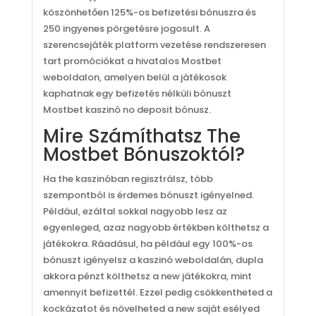
köszönhetően 125%-os befizetési bónuszra és
250 ingyenes pörgetésre jogosult. A
szerencsejáték platform vezetése rendszeresen
tart promóciókat a hivatalos Mostbet
weboldalon, amelyen belül a játékosok
kaphatnak egy befizetés nélküli bónuszt
Mostbet kaszinó no deposit bónusz.
Mire Számíthatsz The
Mostbet Bónuszoktól?
Ha the kaszinóban regisztrálsz, több
szempontból is érdemes bónuszt igényelned.
Például, ezáltal sokkal nagyobb lesz az
egyenleged, azaz nagyobb értékben költhetsz a
játékokra. Ráadásul, ha például egy 100%-os
bónuszt igényelsz a kaszinó weboldalán, dupla
akkora pénzt költhetsz a new játékokra, mint
amennyit befizettél. Ezzel pedig csökkentheted a
kockázatot és növelheted a new saját esélyed