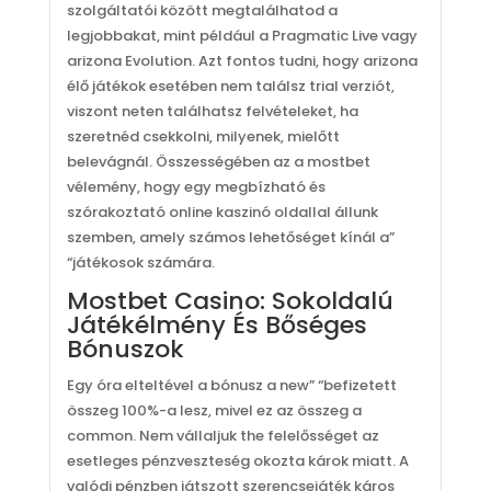
szolgáltatói között megtalálhatod a
legjobbakat, mint például a Pragmatic Live vagy
arizona Evolution. Azt fontos tudni, hogy arizona
élő játékok esetében nem találsz trial verziót,
viszont neten találhatsz felvételeket, ha
szeretnéd csekkolni, milyenek, mielőtt
belevágnál. Összességében az a mostbet
vélemény, hogy egy megbízható és
szórakoztató online kaszinó oldallal állunk
szemben, amely számos lehetőséget kínál a”
“játékosok számára.
Mostbet Casino: Sokoldalú
Játékélmény És Bőséges
Bónuszok
Egy óra elteltével a bónusz a new” “befizetett
összeg 100%-a lesz, mivel ez az összeg a
common. Nem vállaljuk the felelősséget az
esetleges pénzveszteség okozta károk miatt. A
valódi pénzben játszott szerencsejáték káros