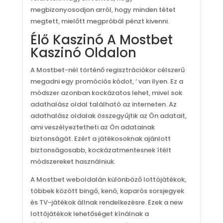
megbizonyosodjon arról, hogy minden tétet
megtett, mielőtt megpróbál pénzt kivenni.
Élő Kaszinó A Mostbet
Kaszinó Oldalon
A Mostbet-nél történő regisztrációkor célszerű
megadni egy promóciós kódot, ‘ van ilyen. Ez a
módszer azonban kockázatos lehet, mivel sok
adathalász oldal található az interneten. Az
adathalász oldalak összegyűjtik az Ön adatait,
ami veszélyeztetheti az Ön adatainak
biztonságát. Ezért a játékosoknak ajánlott
biztonságosabb, kockázatmentesnek ítélt
módszereket használniuk.
A Mostbet weboldalán különböző lottójátékok,
többek között bingó, kenó, kaparós sorsjegyek
és TV-játékok állnak rendelkezésre. Ezek a new
lottójátékok lehetőséget kínálnak a