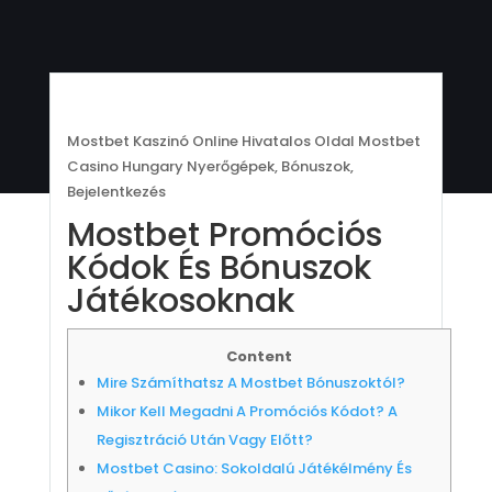
Mostbet Kaszinó Online Hivatalos Oldal Mostbet
Casino Hungary Nyerőgépek, Bónuszok,
Bejelentkezés
Mostbet Promóciós
Kódok És Bónuszok
Játékosoknak
Content
Mire Számíthatsz A Mostbet Bónuszoktól?
Mikor Kell Megadni A Promóciós Kódot? A
Regisztráció Után Vagy Előtt?
Mostbet Casino: Sokoldalú Játékélmény És