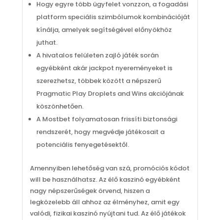
Hogy egyre több ügyfelet vonzzon, a fogadási
platform speciális szimbólumok kombinációját
kínálja, amelyek segítségével előnyökhöz
juthat.
A hivatalos felületen zajló játék során
egyébként akár jackpot nyereményeket is
szerezhetsz, többek között a népszerű
Pragmatic Play Droplets and Wins akciójának
köszönhetően.
A Mostbet folyamatosan frissíti biztonsági
rendszerét, hogy megvédje játékosait a
potenciális fenyegetésektől.
Amennyiben lehetőség van szá, promóciós kódot
will be használhatsz. Az élő kaszinó egyébként
nagy népszerűségek örvend, hiszen a
legközelebb áll ahhoz az élményhez, amit egy
valódi, fizikai kaszinó nyújtani tud. Az élő játékok