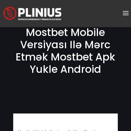
Mostbet Mobile
Versiyası Ilə Mərc
Etmək Mostbet Apk
Yukle Android