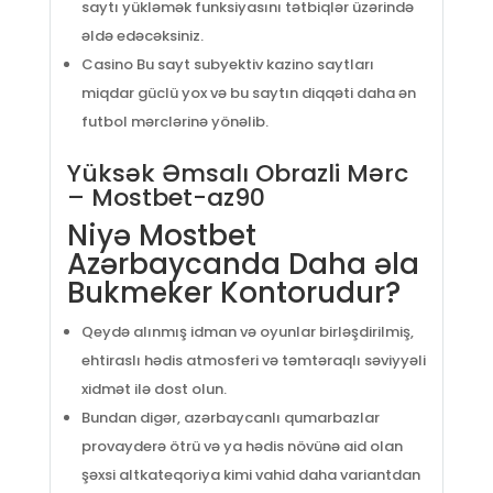
saytı yükləmək funksiyasını tətbiqlər üzərində
əldə edəcəksiniz.
Casino Bu sayt subyektiv kazino saytları
miqdar güclü yox və bu saytın diqqəti daha ən
futbol mərclərinə yönəlib.
Yüksək Əmsalı Obrazli Mərc
– Mostbet-az90
Niyə Mostbet
Azərbaycanda Daha əla
Bukmeker Kontorudur?
Qeydə alınmış idman və oyunlar birləşdirilmiş,
ehtiraslı hədis atmosferi və təmtəraqlı səviyyəli
xidmət ilə dost olun.
Bundan digər, azərbaycanlı qumarbazlar
provayderə ötrü və ya hədis növünə aid olan
şəxsi altkateqoriya kimi vahid daha variantdan