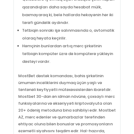
qazandıqları daha sayda hesabat mülk,
baxmayaraq ki, belə hallarda hekayənin hər iki
tərəfi gündəlik aydındır.
Tətbiqin sonrakı işə salınmasında o, avtomatik
olaraq həyata keçirilir.
Həmçinin bunlardan artıq mərc şirkətinin
tətbiqin kompüter üzrə də kompüterə yükləyin
dəstəyi vardır.
MostBet dəstək komandası, bahis şirkətinin
ümumən incəliklərini duymaq üçün yaşlı və
təntənəli keyfiyyətli mütəxəssislərdən ibarətdir.
Mostbet 30-dan ən idman növünə, çoxsaylı mərc
funksiyalarına və əksəriyyəti kriptovalyuta olan
20+ ödəniş metoduna bina sahibliyi edir. Mostbet
AZ, mərc edənlər və qumarbazlar tərəfindən
ehtiyac oluna bilən bonuslar və promosyonların
əzəmətli siyahısını təqdim edir. Hal-hazırda,