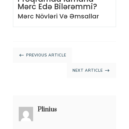
Mərc Edə Bilərəmmi?
Mərc Növləri Və Əmsallar
#
PREVIOUS ARTICLE
$
NEXT ARTICLE
Plinius