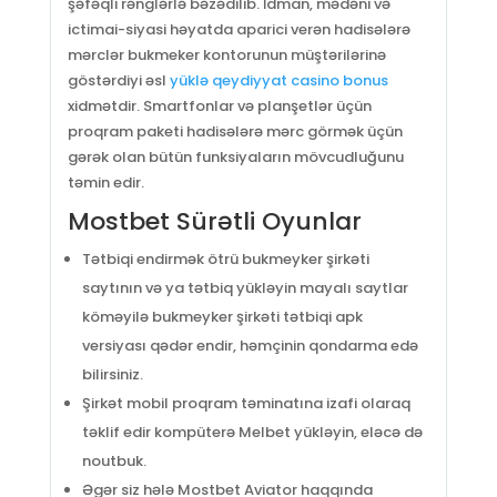
şəfəqli rənglərlə bəzədilib. İdman, mədəni və
ictimai-siyasi həyatda aparici verən hadisələrə
mərclər bukmeker kontorunun müştərilərinə
göstərdiyi əsl
yüklə qeydiyyat casino bonus
xidmətdir. Smartfonlar və planşetlər üçün
proqram paketi hadisələrə mərc görmək üçün
gərək olan bütün funksiyaların mövcudluğunu
təmin edir.
Mostbet Sürətli Oyunlar
Tətbiqi endirmək ötrü bukmeyker şirkəti
saytının və ya tətbiq yükləyin mayalı saytlar
köməyilə bukmeyker şirkəti tətbiqi apk
versiyası qədər endir, həmçinin qondarma edə
bilirsiniz.
Şirkət mobil proqram təminatına izafi olaraq
təklif edir kompüterə Melbet yükləyin, eləcə də
noutbuk.
Əgər siz hələ Mostbet Aviator haqqında