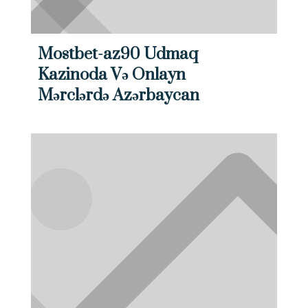
Mostbet-az90 Udmaq
Kazinoda Və Onlayn
Mərclərdə Azərbaycan