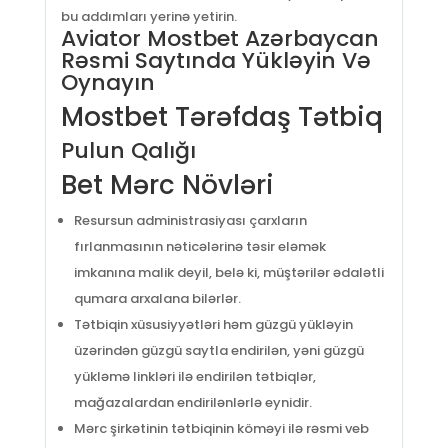
bu addımları yerinə yetirin.
Aviator Mostbet Azərbaycan
Rəsmi Saytında Yükləyin Və
Oynayın
Mostbet Tərəfdaş Tətbiq
Pulun Qalığı
Bet Mərc Növləri
Resursun administrasiyası çarxların
fırlanmasının nəticələrinə təsir eləmək
imkanına malik deyil, belə ki, müştərilər ədalətli
qumara arxalana bilərlər.
Tətbiqin xüsusiyyətləri həm güzgü yükləyin
üzərindən güzgü saytla endirilən, yəni güzgü
yükləmə linkləri ilə endirilən tətbiqlər,
mağazalardan endirilənlərlə eynidir.
Mərc şirkətinin tətbiqinin köməyi ilə rəsmi veb