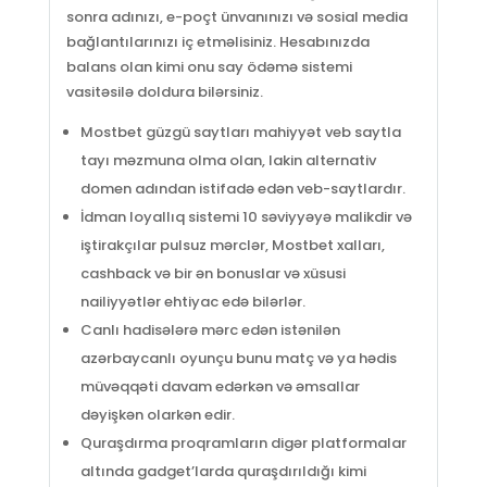
sonra adınızı, e-poçt ünvanınızı və sosial media
bağlantılarınızı iç etməlisiniz. Hesabınızda
balans olan kimi onu say ödəmə sistemi
vasitəsilə doldura bilərsiniz.
Mostbet güzgü saytları mahiyyət veb saytla
tayı məzmuna olma olan, lakin alternativ
domen adından istifadə edən veb-saytlardır.
İdman loyallıq sistemi 10 səviyyəyə malikdir və
iştirakçılar pulsuz mərclər, Mostbet xalları,
cashback və bir ən bonuslar və xüsusi
nailiyyətlər ehtiyac edə bilərlər.
Canlı hadisələrə mərc edən istənilən
azərbaycanlı oyunçu bunu matç və ya hədis
müvəqqəti davam edərkən və əmsallar
dəyişkən olarkən edir.
Quraşdırma proqramların digər platformalar
altında gadget’larda quraşdırıldığı kimi