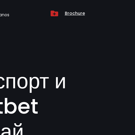

Brochure
anos
спорт и
tbet
ай