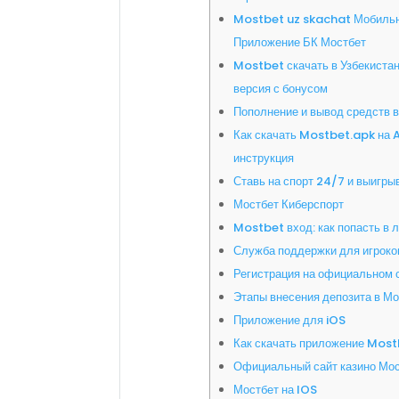
Mostbet uz skachat Мобильн
Приложение БК Мостбет
Mostbet скачать в Узбекистан
версия с бонусом
Пополнение и вывод средств 
Как скачать Mostbet.apk на 
инструкция
Ставь на спорт 24/7 и выигры
Мостбет Киберспорт
Mostbet вход: как попасть в 
Служба поддержки для игроков
Регистрация на официальном 
Этапы внесения депозита в М
Приложение для iOS
Как скачать приложение Most
Официальный сайт казино Мо
Мостбет на IOS