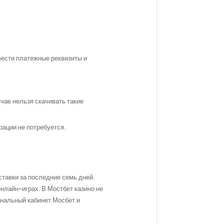
вести платежные реквизиты и
чае нельзя скачивать такие
рации не потребуется.
тавки за последние семь дней.
нлайн-играх. В Мостбет казино не
ональный кабинет Мосбет и